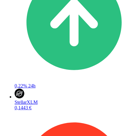
0,22%
24h
Stellar
XLM
0,1443 €