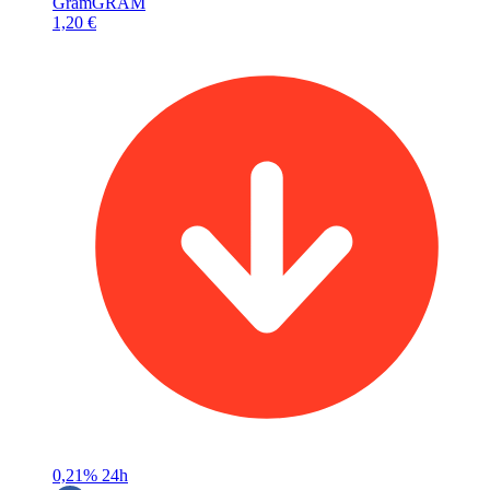
Gram
GRAM
1,20 €
0,21%
24h