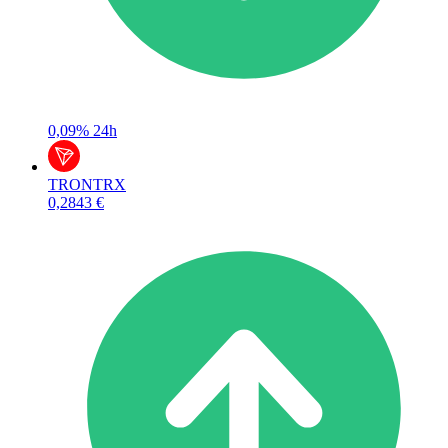
0,09%
24h
TRON
TRX
0,2843 €