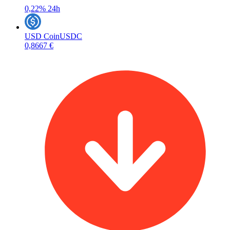
0,22%
24h
USD Coin
USDC
0,8667 €