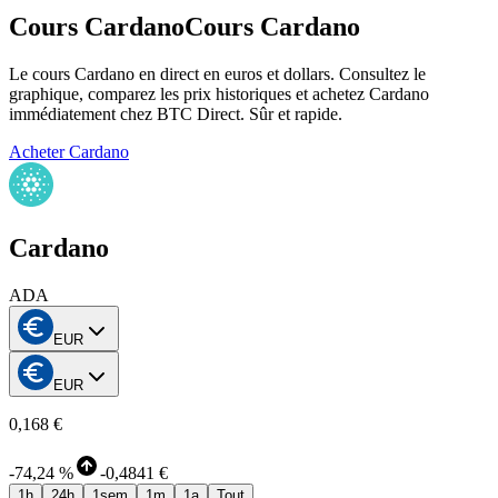
Cours Cardano
Cours Cardano
Le cours Cardano en direct en euros et dollars. Consultez le
graphique, comparez les prix historiques et achetez Cardano
immédiatement chez BTC Direct. Sûr et rapide.
Acheter Cardano
Cardano
ADA
EUR
EUR
0,168 €
-
74,24 %
-
0,4841 €
1h
24h
1sem
1m
1a
Tout