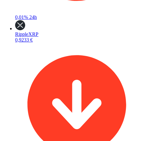
0,01%
24h
Ripple
XRP
0,9233 €