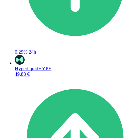
0,29%
24h
Hyperliquid
HYPE
49,88 €