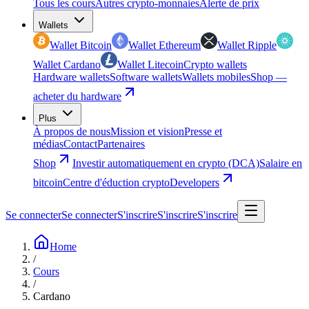
Tous les cours
Autres crypto-monnaies
Alerte de prix
Wallets
Wallet Bitcoin
Wallet Ethereum
Wallet Ripple
Wallet Cardano
Wallet Litecoin
Crypto wallets
Hardware wallets
Software wallets
Wallets mobiles
Shop —
acheter du hardware
Plus
À propos de nous
Mission et vision
Presse et
médias
Contact
Partenaires
Shop
Investir automatiquement en crypto (DCA)
Salaire en
bitcoin
Centre d'éduction crypto
Developers
Se connecter
Se connecter
S'inscrire
S'inscrire
S'inscrire
Home
/
Cours
/
Cardano