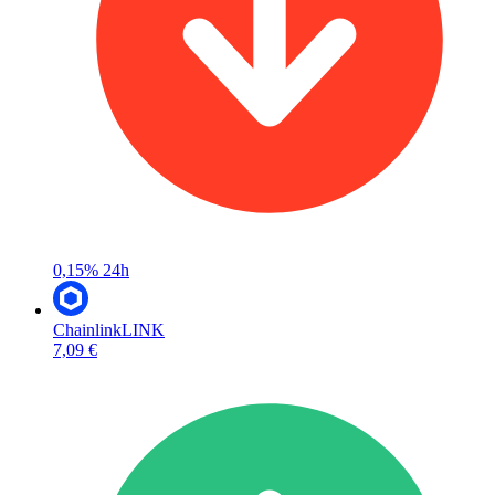
0,15%
24h
Chainlink
LINK
7,09 €