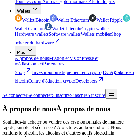
Tous les cours
Autres crypto-monnaies
Alerte de prix
Wallets
Wallet Bitcoin
Wallet Ethereum
Wallet Ripple
Wallet Cardano
Wallet Litecoin
Crypto wallets
Hardware wallets
Software wallets
Wallets mobiles
Shop —
acheter du hardware
Plus
À propos de nous
Mission et vision
Presse et
médias
Contact
Partenaires
Shop
Investir automatiquement en crypto (DCA)
Salaire en
bitcoin
Centre d'éduction crypto
Developers
Se connecter
Se connecter
S'inscrire
S'inscrire
S'inscrire
À propos de nous
À propos de nous
Souhaites-tu acheter ou vendre des cryptomonnaies de manière
rapide, simple et sécurisée ? Alors tu es au bon endroit ! Nous
rendons le bitcoin, les altcoins et d'autres actifs blockchain