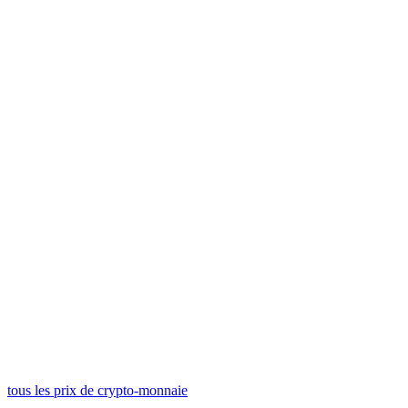
NEAR
1,48 €
ONDO
0,324154 €
WLFI
0,04609868 €
ASTER
0,524985 €
tous les prix de crypto-monnaie