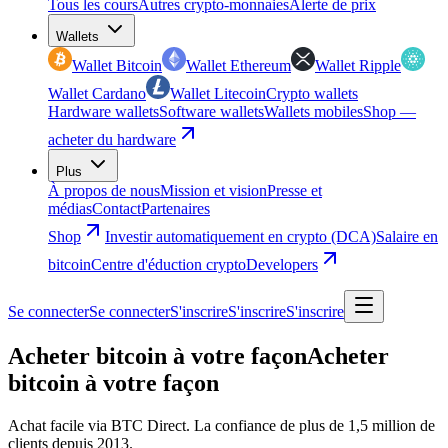
Tous les cours
Autres crypto-monnaies
Alerte de prix
Wallets
Wallet Bitcoin
Wallet Ethereum
Wallet Ripple
Wallet Cardano
Wallet Litecoin
Crypto wallets
Hardware wallets
Software wallets
Wallets mobiles
Shop —
acheter du hardware
Plus
À propos de nous
Mission et vision
Presse et
médias
Contact
Partenaires
Shop
Investir automatiquement en crypto (DCA)
Salaire en
bitcoin
Centre d'éduction crypto
Developers
Se connecter
Se connecter
S'inscrire
S'inscrire
S'inscrire
Acheter bitcoin à votre façon
Acheter
bitcoin à votre façon
Achat facile via BTC Direct. La confiance de plus de 1,5 million de
clients depuis 2013.