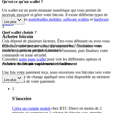
Qu'est-ce qu'un wallet ?
Un wallet est un porte-monnaie numérique qui vous permet de
recevoir, envoyer et gérer votre bitcoin. Il existe différents types de
wallets, dont les
portefeuilles mobiles
,
software wallets
et
hardware
Lire plus
wallets
.
3
Quel wallet choisir ?
Acheter bitcoin
Cela dépend de plusieurs facteurs. Êtes-vous débutant ou avez-vous
déjà de l'expérience avec les cryptomonnaies ? Souhaitez-vous
Effectuez votre premier achat dès aujourd’hui. Choisissez votre
investir un petit ou un grand montant ?
mode de paiement préféré, saisissez le montant, puis finalisez votre
commande en toute sécurité.
Consultez
notre page wallet
pour voir les différentes options et
choisir le wallet qui vous convient le mieux.
Achetez du bitcoin rapidement et facilement
Une fois votre paiement reçu, nous enverrons vos bitcoins vers votre
wallet. Le taux de change appliqué sera celui disponible au moment
Lire plus
de la réception de votre paiement.
1
S'inscrire
Créez un compte gratuit
chez BTC Direct en moins de 2
minutes et commencez à acheter du bitcoin sans attendre.