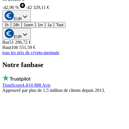
-
42,96 %
-
42 329,11 €
EUR
1h
24h
1sem
1m
1a
Tout
EUR
Bas
51 296,72 €
Haut
106 551,59 €
tous les prix de crypto-monnaie
Notre fanbase
TrustScore
4.4
|
10 888
Avis
Approuvé par plus de 1,5 million de clients depuis 2013.
Vito
Achète local par conviction
De vraies personnes, dispo chaque jour, pas
un bot. Ils ne gèlent pas ton argent. Restez