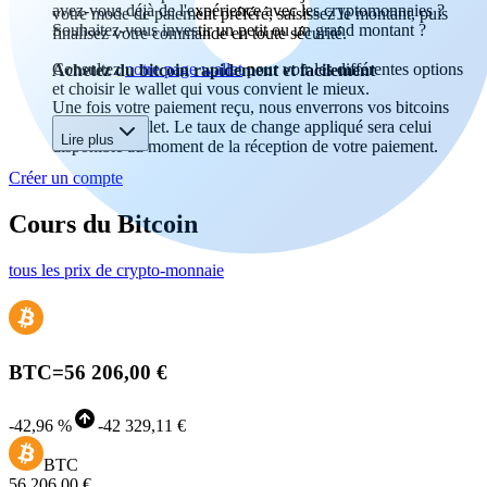
avez-vous déjà de l'expérience avec les cryptomonnaies ?
votre mode de paiement préféré, saisissez le montant, puis
Souhaitez-vous investir un petit ou un grand montant ?
finalisez votre commande en toute sécurité.
Consultez
notre page wallet
pour voir les différentes options
Achetez du bitcoin rapidement et facilement
et choisir le wallet qui vous convient le mieux.
Une fois votre paiement reçu, nous enverrons vos bitcoins
vers votre wallet. Le taux de change appliqué sera celui
Lire plus
disponible au moment de la réception de votre paiement.
Créer un compte
Cours du Bitcoin
tous les prix de crypto-monnaie
BTC
=
56 206,00 €
-
42,96 %
-
42 329,11 €
BTC
56 206,00 €