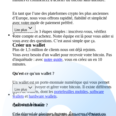
En tant que l’une des plateformes crypto les plus anciennes
d’Europe, nous vous offrons rapidité, fiabilité et simplicité
avec votre mode de paiement préféré.
Lire plus
Commencez en 3 étapes simples : inscrivez-vous, vérifiez
2
votre compte et achetez. Notre équipe est là pour vous aider si
vous avez des questions. C’est aussi simple que ça.
Créer un wallet
Plus de 1,5 million de clients nous ont déjà rejoints.
Vous avez besoin d'un wallet pour recevoir votre bitcoin. Pas
d'inquiétude : avec
notre guide
, vous en créez un en 10
minutes.
Qu'est-ce qu'un wallet ?
Un wallet est un porte-monnaie numérique qui vous permet
de recevoir, envoyer et gérer votre bitcoin. Il existe différents
Lire plus
types de wallets, dont les
portefeuilles mobiles
,
software
3
wallets
et
hardware wallets
.
Acheter bitcoin
Quel wallet choisir ?
Cela dépend de plusieurs facteurs. Êtes-vous débutant ou
Effectuez votre premier achat dès aujourd’hui. Choisissez