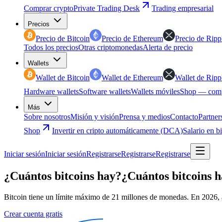
Comprar crypto
Private Trading Desk
Trading empresarial
Precios
Precio de Bitcoin
Precio de Ethereum
Precio de Ripp
Todos los precios
Otras criptomonedas
Alerta de precio
Wallets
Wallet de Bitcoin
Wallet de Ethereum
Wallet de Ripp
Hardware wallets
Software wallets
Wallets móviles
Shop — comp
Más
Sobre nosotros
Misión y visión
Prensa y medios
Contacto
Partner
Shop
Invertir en cripto automáticamente (DCA)
Salario en b
Iniciar sesión
Iniciar sesión
Registrarse
Registrarse
Registrarse
¿Cuántos bitcoins hay?
¿Cuántos bitcoins h
Bitcoin tiene un límite máximo de 21 millones de monedas. En 2026, a
Crear cuenta gratis