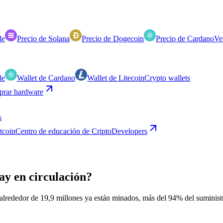
le
Precio de Solana
Precio de Dogecoin
Precio de Cardano
Ve
le
Wallet de Cardano
Wallet de Litecoin
Crypto wallets
rar hardware
s
itcoin
Centro de educación de Cripto
Developers
ay en circulación?
lrededor de 19,9 millones ya están minados, más del 94% del suministro