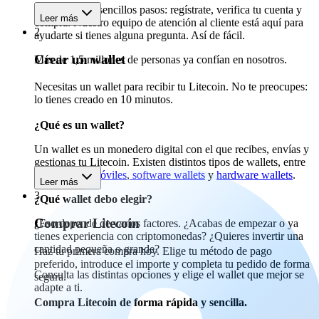
Empieza en 3 sencillos pasos: regístrate, verifica tu cuenta y
Leer más
compra. Nuestro equipo de atención al cliente está aquí para
2
ayudarte si tienes alguna pregunta. Así de fácil.
Crear un wallet
Más de 1,5 millones de personas ya confían en nosotros.
Necesitas un wallet para recibir tu Litecoin. No te preocupes:
lo tienes creado en 10 minutos.
¿Qué es un wallet?
Un wallet es un monedero digital con el que recibes, envías y
gestionas tu Litecoin. Existen distintos tipos de wallets, entre
ellos
wallets móviles
,
software wallets
y
hardware wallets
.
Leer más
3
¿Qué wallet debo elegir?
Comprar Litecoin
¿Eso depende de varios factores. ¿Acabas de empezar o ya
tienes experiencia con criptomonedas? ¿Quieres invertir una
cantidad pequeña o grande?
Haz tu primera compra hoy. Elige tu método de pago
preferido, introduce el importe y completa tu pedido de forma
Consulta las distintas opciones y elige el wallet que mejor se
segura.
adapte a ti.
Compra Litecoin de forma rápida y sencilla.