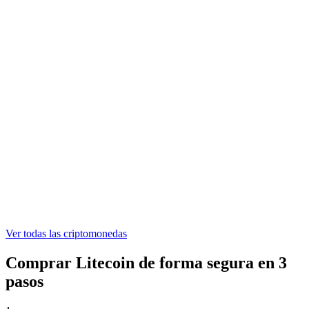
ONDO
0,305678 €
WLFI
0,04428179 €
ASTER
0,519195 €
Ver todas las criptomonedas
Comprar Litecoin de forma segura en 3
pasos