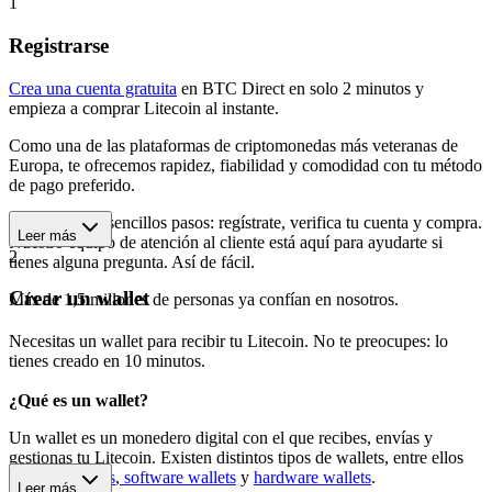
1
Registrarse
Crea una cuenta gratuita
en BTC Direct en solo 2 minutos y
empieza a comprar Litecoin al instante.
Como una de las plataformas de criptomonedas más veteranas de
Europa, te ofrecemos rapidez, fiabilidad y comodidad con tu método
de pago preferido.
Empieza en 3 sencillos pasos: regístrate, verifica tu cuenta y compra.
Leer más
Nuestro equipo de atención al cliente está aquí para ayudarte si
2
tienes alguna pregunta. Así de fácil.
Crear un wallet
Más de 1,5 millones de personas ya confían en nosotros.
Necesitas un wallet para recibir tu Litecoin. No te preocupes: lo
tienes creado en 10 minutos.
¿Qué es un wallet?
Un wallet es un monedero digital con el que recibes, envías y
gestionas tu Litecoin. Existen distintos tipos de wallets, entre ellos
wallets móviles
,
software wallets
y
hardware wallets
.
Leer más