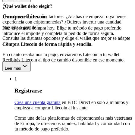
3
¿Qué wallet debo elegir?
Comprar Litecoin
¿Eso depende de varios factores. ¿Acabas de empezar o ya tienes
experiencia con criptomonedas? ¿Quieres invertir una cantidad
pequeña o grande?
Haz tu primera compra hoy. Elige tu método de pago preferido,
introduce el importe y completa tu pedido de forma segura.
Consulta las distintas opciones y elige el wallet que mejor se adapte
a ti.
Compra Litecoin de forma rápida y sencilla.
En cuanto recibamos tu pago, enviaremos Litecoin a tu wallet.
Recibirás Litecoin al tipo de cambio disponible en ese momento.
Leer más
1
Registrarse
Crea una cuenta gratuita
en BTC Direct en solo 2 minutos y
empieza a comprar Litecoin al instante.
Como una de las plataformas de criptomonedas más veteranas
de Europa, te ofrecemos rapidez, fiabilidad y comodidad con
tu método de pago preferido.