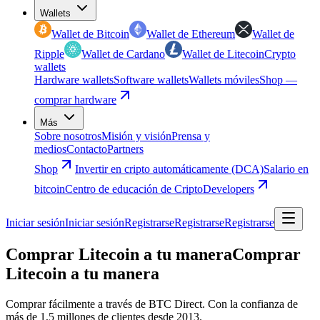
Wallets
Wallet de Bitcoin
Wallet de Ethereum
Wallet de
Ripple
Wallet de Cardano
Wallet de Litecoin
Crypto
wallets
Hardware wallets
Software wallets
Wallets móviles
Shop —
comprar hardware
Más
Sobre nosotros
Misión y visión
Prensa y
medios
Contacto
Partners
Shop
Invertir en cripto automáticamente (DCA)
Salario en
bitcoin
Centro de educación de Cripto
Developers
Iniciar sesión
Iniciar sesión
Registrarse
Registrarse
Registrarse
Comprar Litecoin a tu manera
Comprar
Litecoin a tu manera
Comprar fácilmente a través de BTC Direct. Con la confianza de
más de 1,5 millones de clientes desde 2013.