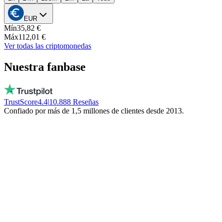
EUR
Mín
35,82 €
Máx
112,01 €
Ver todas las criptomonedas
Nuestra fanbase
TrustScore
4.4
|
10.888
Reseñas
Confiado por más de 1,5 millones de clientes desde 2013.
Vito
Compra local por convicción
Personas reales, disponibles cada día, ¡no un
bot! No congelan tu dinero. ¡Quédate local!
Trinity NFT
Cometió un error. Recibió ayuda perfecta.