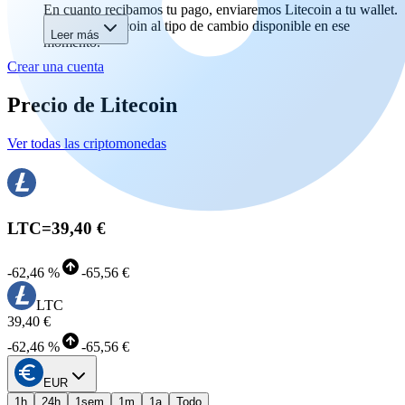
En cuanto recibamos tu pago, enviaremos Litecoin a tu wallet.
Recibirás Litecoin al tipo de cambio disponible en ese
Leer más
momento.
Crear una cuenta
Precio de Litecoin
Ver todas las criptomonedas
LTC
=
39,40 €
-
62,46 %
-
65,56 €
LTC
39,40 €
-
62,46 %
-
65,56 €
EUR
1h
24h
1sem
1m
1a
Todo