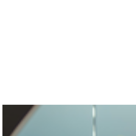
Sin wallet, sin experiencia en crypto. Cuenta
creada, experto en chat me ayudó en un
minuto.
Anónimo
Hizo una pregunta difícil. Bien gestionado.
Transparencia y apertura muy agradables. Mi
consulta tratada con cuidado, pero no hecha
imposible.
Benjamin
Compró crypto por primera vez
Fue muy fácil y sin problemas comprar
crypto. Nunca había vivido un proceso tan
sencillo.