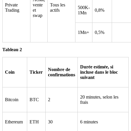
Private
vente
Tous les
500K-
Trading
et
actifs
0,8%
1Mn
swap
1Mn+
0,5%
Tableau 2
Durée estimée, si
Nombre de
Coin
Ticker
incluse dans le bloc
confirmations
suivant
20 minutes, selon les
Bitcoin
BTC
2
frais
Ethereum
ETH
30
6 minutes