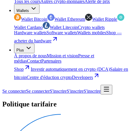
Tous les cours
Autres crypto-monnaies
Alerte de prix
Wallets
Wallet Bitcoin
Wallet Ethereum
Wallet Ripple
Wallet Cardano
Wallet Litecoin
Crypto wallets
Hardware wallets
Software wallets
Wallets mobiles
Shop —
acheter du hardware
Plus
À propos de nous
Mission et vision
Presse et
médias
Contact
Partenaires
Shop
Investir automatiquement en crypto (DCA)
Salaire en
bitcoin
Centre d'éduction crypto
Developers
Se connecter
Se connecter
S'inscrire
S'inscrire
S'inscrire
Politique tarifaire