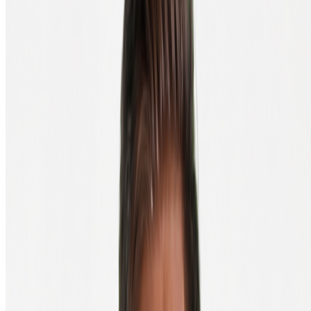
probleem: het apparaat is beveiligd met een pincode en wordt na een
aantal foutieve invoerpogingen automatisch gewist.
Hardware wallets kosten meestal tussen €60 en €200. Voor wie
meer dan een paar honderd euro in crypto bewaart, verdient zo'n
investering zich snel terug, al was het maar in nachtrust.