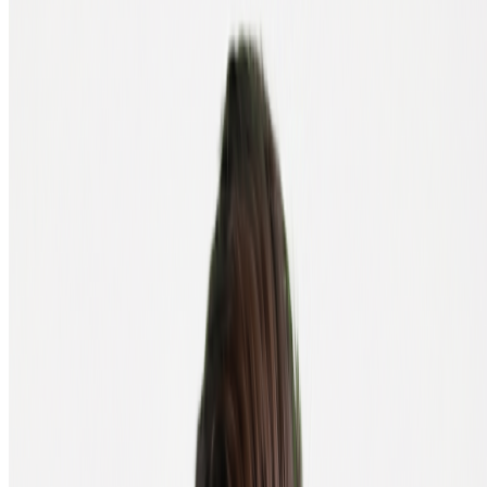
voorbeeld van. Bij installatie genereert de wallet een seed phrase: 12
of 24 willekeurige woorden waarmee je toegang houdt tot je crypto,
ook als je de wallet opnieuw moet installeren.
Belangrijk: schrijf je seed phrase op papier en bewaar hem ergens
veilig. Nooit als foto op je telefoon, nooit in een cloud-document,
nooit in een mailtje aan jezelf. Wie je seed phrase heeft, heeft je
crypto.
Software wallets zijn gratis en geschikt voor middelgrote bedragen.
Ze zijn iets veiliger dan een mobile wallet (een laptop staat meestal
thuis), maar minder veilig dan een hardware wallet, je private keys
staan immers op een apparaat dat met internet verbonden is.
Hardware wallet, de veiligste optie
Een hardware wallet is een fysiek apparaatje dat je private keys
offline bewaart. Het lijkt vaak op een USB-stick (bijvoorbeeld de
Ledger Nano X) of een klein apparaatje met scherm (bijvoorbeeld
de Trezor Safe 3). Omdat je keys nooit het apparaat verlaten,
kunnen hackers ze niet stelen via internet, ook niet als je computer
geïnfecteerd is met malware.
Ben je je hardware wallet kwijt? Geen paniek. Met je seed phrase
herstel je je wallet op een nieuw apparaat. Diefstal is ook geen