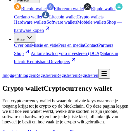
Wallets
Bitcoin wallet
Ethereum wallet
Ripple wallet
Cardano wallet
Litecoin wallet
Crypto wallets
Hardware wallets
Software wallets
Mobiele wallets
Shop —
hardware kopen
Meer
Over ons
Missie en visie
Pers en media
Contact
Partners
Shop
Automatisch crypto investeren (DCA)
Salaris in
bitcoin
Kennisbank
Developers
Inloggen
Inloggen
Registreren
Registreren
Registreren
Crypto wallet
Cryptocurrency wallet
Een cryptocurrency wallet bewaart de private keys waarmee je
toegang krijgt tot je crypto op de blockchain. Op deze pagina leggen
we uit hoe een wallet werkt, welke drie soorten er zijn (mobile,
software en hardware) en hoe je de juiste kiest, afhankelijk van
hoeveel je bezit en hoe vaak je je crypto wilt gebruiken.