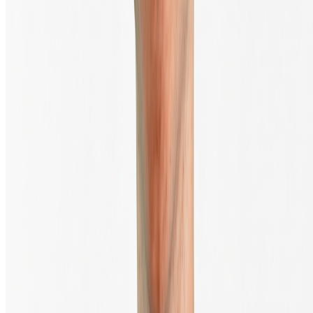
Juridisch & Veiligheid
Legal
Algemene voorwaarden
Privacyverklaring
Klachtenregeling
Sitemap
Sitemap 2
Disclaimer
Cookie-instellingen
Abonneer je op de nieuwsbrief
Voer je e-mailadres in om onze nieuwsbrief te ontvangen.
Verzenden
TrustScore
4.4
|
10.888
Reviews
Veilig handelen via