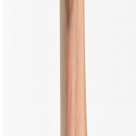
Het handelen in digitale valuta brengt een significant risico met zich
mee
© 2013 - 2026 - BTC Direct Europe B.V.