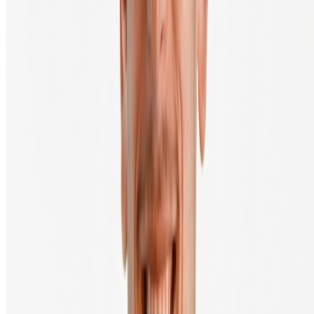
Bitcoin kopen
Prijs update in 10 seconden
Sinds 2013 maken we het eenvoudig en toegankelijk om crypto te
kopen en verkopen in Europa.
Nederlands
Ontdek Crypto
Bitcoin koers
Ethereum koers
XRP koers
Alle cryptocurrencies