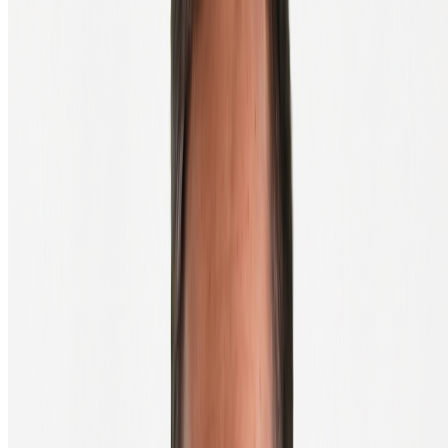
Bij BTC Direct kun je een geverifieerde Ledger of Trezor bestellen,
geleverd uit eigen voorraad, zonder risico op gemanipuleerde
apparaten van derden. Bekijk ons hardware wallet aanbod.
Welke wallet past bij jou?
Een paar simpele vuistregels om te kiezen:
Minder dan €200 in crypto? Een mobile wallet is prima.
Tussen €200 en €2.000? Een software wallet (zoals
MetaMask of Exodus) is een goede middenweg.
Meer dan €2.000? Investeer in een hardware wallet. De €60 -
€200 verdien je terug aan zekerheid.
Veel handelen? Combineer een hot wallet (mobile of
software) voor je dagelijkse handel met een hardware wallet
voor je lange-termijn opslag.