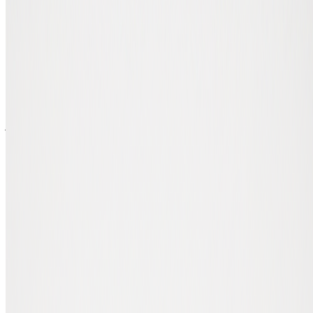
Expert in wallets en crypto-hardware
Wat is een cryptocurrency wallet?
Een crypto wallet is software (of een fysiek apparaatje) waarmee je
je private keys beheert. Die private keys, je geheime sleutels, zijn
cruciaal: ze geven jou toegang tot je coins op de blockchain. Een
veelgemaakt misverstand is dat je coins in de wallet staan. Dat is niet
zo. Je coins staan altijd op de blockchain, de wallet bewaart alleen
de sleutels waarmee jij kunt bewijzen dat ze van jou zijn.
Verlies je je private keys (of de seed phrase die ze genereert), dan
verlies je toegang tot je crypto. Voor altijd. Dáárom is een goede
wallet, en een goede backup van je seed phrase, zo belangrijk.
Bij een custodial oplossing (bijvoorbeeld een exchange) houdt het
bedrijf je private keys voor je vast. Handig, maar je bent afhankelijk
van die partij. Bij een non-custodial wallet houd je je keys zelf, je
hebt volledige controle, maar ook volledige verantwoordelijkheid.