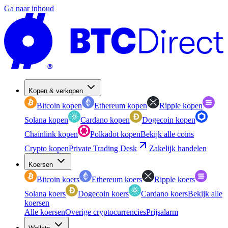
Ga naar inhoud
Kopen & verkopen
Bitcoin kopen
Ethereum kopen
Ripple kopen
Solana kopen
Cardano kopen
Dogecoin kopen
Chainlink kopen
Polkadot kopen
Bekijk alle coins
Crypto kopen
Private Trading Desk
Zakelijk handelen
Koersen
Bitcoin koers
Ethereum koers
Ripple koers
Solana koers
Dogecoin koers
Cardano koers
Bekijk alle
koersen
Alle koersen
Overige cryptocurrencies
Prijsalarm