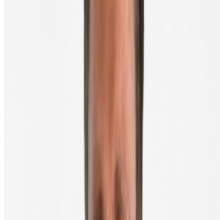
En onthoud: hoe je je seed phrase bewaart, is uiteindelijk
belangrijker dan welke wallet je kiest. Geen wallet ter wereld kan je
redden als je je seed phrase op je telefoon hebt staan en je telefoon
wordt gehackt.
Veelgestelde vragen
Wat is het verschil tussen een hot wallet en een cold wallet?
Is een wallet van een exchange een echte wallet?
Wat is een seed phrase en waarom is hij zo belangrijk?
Welke wallet is het veiligst?
Kan ik meerdere wallets tegelijk gebruiken?
Wat doe ik als ik mijn hardware wallet kwijt ben?