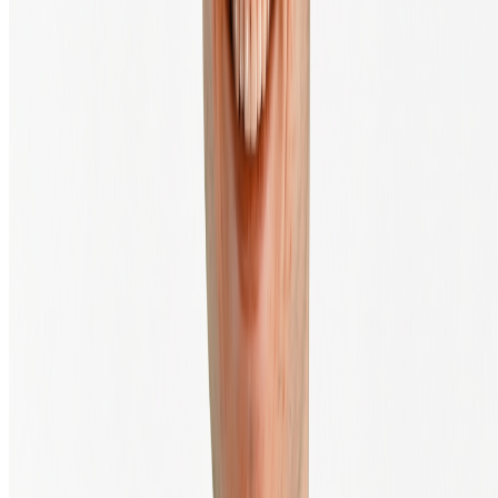
Koopgids
Veelgestelde vragen
Kennisbank
Producten & Diensten
Crypto kopen & verkopen
Automatisch investeren (DCA)
Salaris in bitcoin
Private Trading Desk
Wallets
Cryptohardware webshop
API & Developers
Fiat onramp
Over BTC Direct
Over ons
Contact
Missie en visie
Werken bij BTC Direct
Prijsbeleid & transactiekosten
Pers en media
Klimaat impact
Transacties