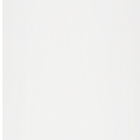
De drie soorten crypto wallets
Vrijwel elke wallet die je tegenkomt valt in een van deze drie
categorieën:
Type
Vorm
Beste voor
Kosten
Mobile
App op je
Kleine bedragen,
Gratis
wallet
smartphone
dagelijks gebruik
Software
Programma op
Middelgrote bedragen,
Gratis
wallet
je computer
regelmatig beheer
Hardware
Fysiek
Grote bedragen, lange-
€60 -
wallet
apparaatje
termijn opslag
€200
Wat je kiest hangt af van hoeveel je bewaart en hoe vaak je je crypto