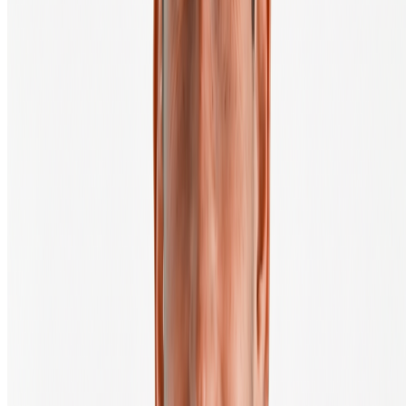
Koop je eerste crypto in 3 minuten, direct naar je eigen wallet.
Klaar om te beginnen?
Maak een gratis account
Kopen
Verkopen
€
150
BTC
+
0,3
%
24 uur
BTC
€ 56.190,00