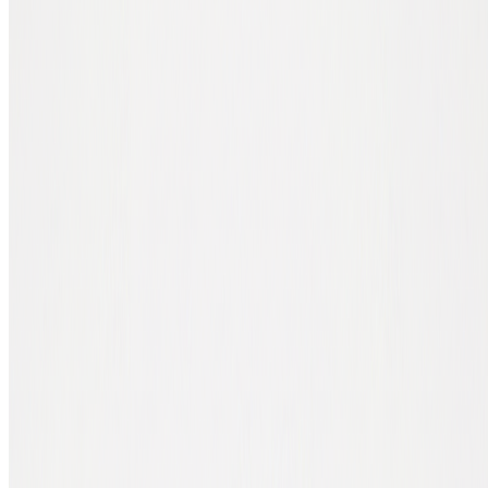
gebruikt. Hieronder leggen we elk type uit.
Mobile wallet, voor onderweg
Een mobile wallet is een app op je smartphone. Voordeel: je hebt je
crypto altijd bij de hand. Ideaal als een hot wallet, een soort lopende
rekening voor crypto die je regelmatig uitgeeft of verstuurt.
Mobile wallets zijn meestal gratis en beschikbaar voor iOS en
Android. We raden ze aan voor kleinere bedragen (denk: tot een
paar honderd euro). Voor grotere bedragen zijn ze minder geschikt,
een smartphone is gevoeliger voor diefstal en malware dan offline
opslag.
Veel hardware-wallet-fabrikanten (zoals Ledger en Trezor) hebben
tegenwoordig ook een mobiele app. Die fungeert dan als interface
naar je hardware wallet, niet als losse opslag.
Software wallet, beheer vanaf je
computer
Een software wallet is een programma op je laptop of pc. Het kan
ook een browserextensie zijn, MetaMask is daar het bekendste