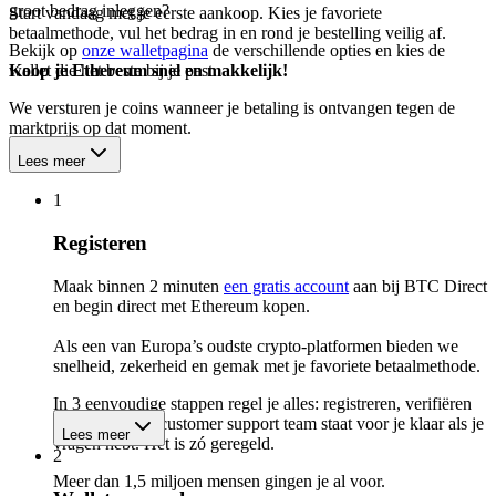
groot bedrag inleggen?
Start vandaag met je eerste aankoop. Kies je favoriete
betaalmethode, vul het bedrag in en rond je bestelling veilig af.
Bekijk op
onze walletpagina
de verschillende opties en kies de
wallet die het beste bij je past.
Koop je Ethereum snel en makkelijk!
We versturen je coins wanneer je betaling is ontvangen tegen de
marktprijs op dat moment.
Lees meer
1
Registeren
Maak binnen 2 minuten
een gratis account
aan bij BTC Direct
en begin direct met Ethereum kopen.
Als een van Europa’s oudste crypto-platformen bieden we
snelheid, zekerheid en gemak met je favoriete betaalmethode.
In 3 eenvoudige stappen regel je alles: registreren, verifiëren
en kopen. Ons customer support team staat voor je klaar als je
Lees meer
vragen hebt. Het is zó geregeld.
2
Meer dan 1,5 miljoen mensen gingen je al voor.