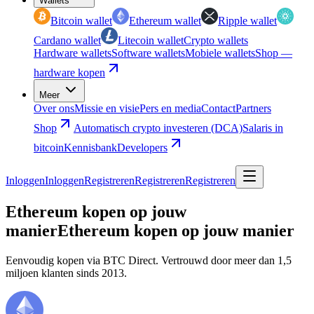
Wallets
Bitcoin wallet
Ethereum wallet
Ripple wallet
Cardano wallet
Litecoin wallet
Crypto wallets
Hardware wallets
Software wallets
Mobiele wallets
Shop —
hardware kopen
Meer
Over ons
Missie en visie
Pers en media
Contact
Partners
Shop
Automatisch crypto investeren (DCA)
Salaris in
bitcoin
Kennisbank
Developers
Inloggen
Inloggen
Registreren
Registreren
Registreren
Ethereum kopen op jouw
manier
Ethereum kopen op jouw manier
Eenvoudig kopen via BTC Direct. Vertrouwd door meer dan 1,5
miljoen klanten sinds 2013.