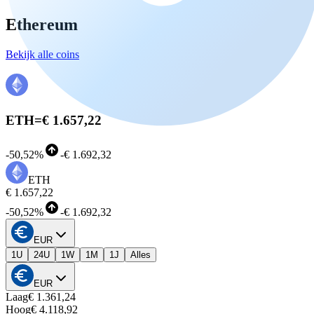
Ethereum
Bekijk alle coins
ETH
=
€ 1.657,22
-
50,52%
-
€ 1.692,32
ETH
€ 1.657,22
-
50,52%
-
€ 1.692,32
EUR
1U
24U
1W
1M
1J
Alles
EUR
Laag
€ 1.361,24
Hoog
€ 4.118,92