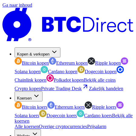
Ga naar inhoud
Kopen & verkopen
Bitcoin kopen
Ethereum kopen
Ripple kopen
Solana kopen
Cardano kopen
Dogecoin kopen
Chainlink kopen
Polkadot kopen
Bekijk alle coins
Crypto kopen
Private Trading Desk
Zakelijk handelen
Koersen
Bitcoin koers
Ethereum koers
Ripple koers
Solana koers
Dogecoin koers
Cardano koers
Bekijk alle
koersen
Alle koersen
Overige cryptocurrencies
Prijsalarm