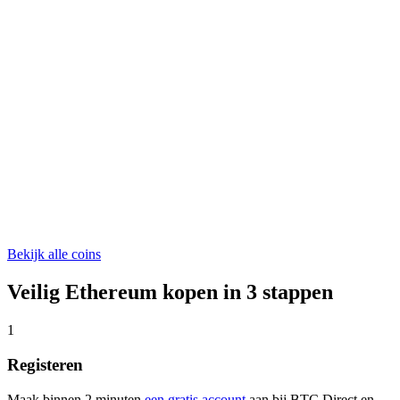
€ 0,305678
WLFI
€ 0,04428179
ASTER
€ 0,519195
Bekijk alle coins
Veilig Ethereum kopen in 3 stappen
1
Registeren
Maak binnen 2 minuten
een gratis account
aan bij BTC Direct en