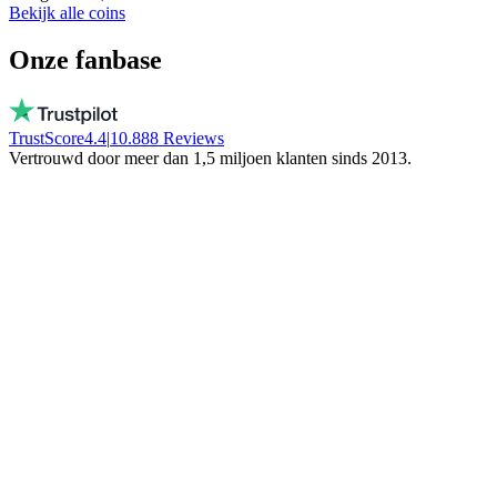
Bekijk alle coins
Onze fanbase
TrustScore
4.4
|
10.888
Reviews
Vertrouwd door meer dan 1,5 miljoen klanten sinds 2013.
Vito
Koopt bewust lokaal
Bij BTC Direct werken echte mensen, geen
bot! Ze bevriezen je geld niet. Blijf in
Nederland!
Trinity NFT
Maakte een fout, werd perfect geholpen
Ik vulde het verkeerde wallet adres in, mijn
fout. Daan hielp me via de chat en loste alles
op.