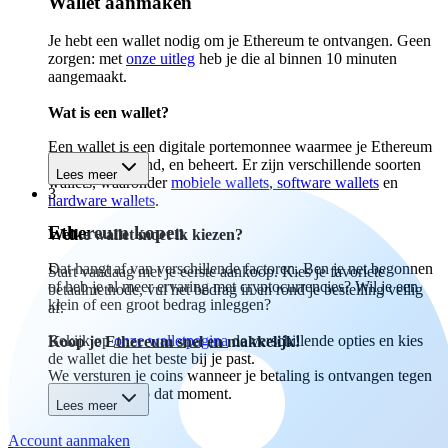
Wallet aanmaken
Je hebt een wallet nodig om je Ethereum te ontvangen. Geen
zorgen: met
onze uitleg
heb je die al binnen 10 minuten
aangemaakt.
Wat is een wallet?
Een wallet is een digitale portemonnee waarmee je Ethereum
ontvangt, verzend, en beheert. Er zijn verschillende soorten
Lees meer
wallets, waaronder
mobiele wallets
,
software wallets
en
3
hardware wallets
.
Ethereum kopen
Welke wallet moet ik kiezen?
Dat hangt af van verschillende factoren. Ben je net begonnen
Start vandaag met je eerste aankoop. Kies je favoriete
of heb je al meer ervaring met cryptocurrencies? Wil je een
betaalmethode, vul het bedrag in en rond je bestelling veilig
klein of een groot bedrag inleggen?
af.
Bekijk op
onze walletpagina
de verschillende opties en kies
Koop je Ethereum snel en makkelijk!
de wallet die het beste bij je past.
We versturen je coins wanneer je betaling is ontvangen tegen
de marktprijs op dat moment.
Lees meer
Account aanmaken