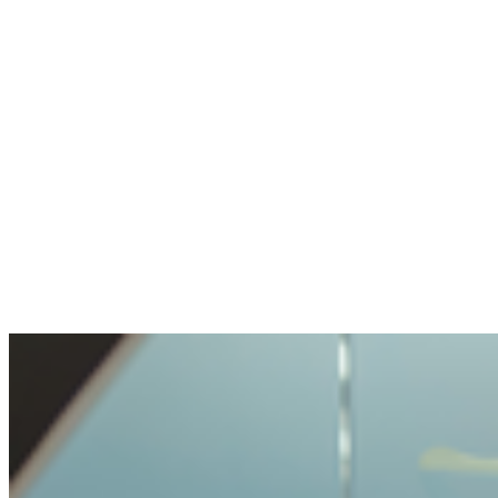
Anoniem
Stelde een gevoelige vraag. Netjes geholpen.
De openheid en transparantie waren prettig.
Voorzichtig behandeld, maar niet onmogelijk
gemaakt.
Benjamin
Kocht voor het eerst crypto
Crypto kopen was heel makkelijk en
probleemlos. Zo'n eenvoudig proces had ik
nog nooit meegemaakt.