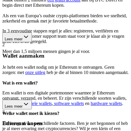
begin direct met Ethereum kopen.
Als een van Europa’s oudste crypto-platformen bieden we snelheid,
zekerheid en gemak met je favoriete betaalmethode.
In 3 eenvoudige stappen regel je alles: registreren, verifiëren en
kopen. Ons customer support team staat voor je klaar als je vragen
Lees meer
hebt. Het is zó geregeld.
2
Meer dan 1,5 miljoen mensen gingen je al voor.
Wallet aanmaken
Je hebt een wallet nodig om je Ethereum te ontvangen. Geen
zorgen: met
onze uitleg
heb je die al binnen 10 minuten aangemaakt.
Wat is een wallet?
Een wallet is een digitale portemonnee waarmee je Ethereum
ontvangt, verzend, en beheert. Er zijn verschillende soorten wallets,
waaronder
mobiele wallets
,
software wallets
en
hardware wallets
.
Lees meer
3
Welke wallet moet ik kiezen?
Ethereum kopen
Dat hangt af van verschillende factoren. Ben je net begonnen of heb
je al meer ervaring met cryptocurrencies? Wil je een klein of een