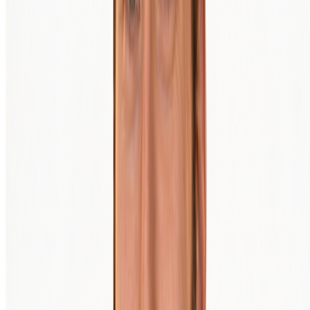
Kaufe deine erste Krypto in 3 Minuten, direkt in deine eigene
Wallet.
Bereit loszulegen?
Account erstellen
Kaufen
Verkaufen
€
150