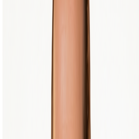
Bitcoin ist kein Weg, um schnell reich zu werden. Der Kurs kann
steigen, aber genauso gut fallen. BTC Direct gibt keine