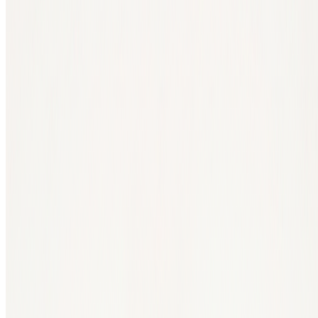
Bank oder anderen zentralen Partei.
Neben Privatpersonen betrachten auch Unternehmen und Länder
Bitcoin als mögliche Form der digitalen Wertaufbewahrung. Das
sagt nichts über den zukünftigen Kurs aus, zeigt aber, dass Bitcoin
inzwischen ein ernstzunehmender Teil des Gesprächs über Geld und
Wert ist.
Für die lange oder die kurze Frist?
Welcher Ansatz am besten zu dir passt, hängt von deinem Ziel,
deiner Erfahrung und deiner Risikobereitschaft ab. Zwei gängige
Ansätze sind das regelmäßige Investieren mit DCA und der aktive
Handel per Trading.
Langfristig: Dollar Cost Averaging (DCA)
Beim DCA kaufst du regelmäßig für einen festen Betrag, zum
Beispiel 50 Euro pro Monat. Du musst den Markt nicht genau
timen, weil du die Einstiegszeitpunkte über einen längeren Zeitraum
verteilst. Dadurch hat ein schlechter Einstiegszeitpunkt weniger
Einfluss.