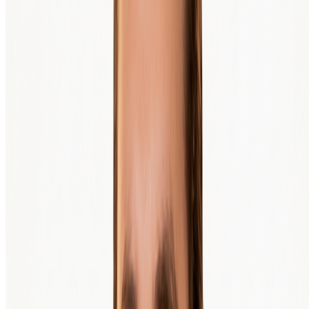
Anlageberatung; wir erklären nur, wie Bitcoin funktioniert und wie
du es sicher kaufen kannst. Ob das Investieren in Bitcoin zu dir
passt, hängt von deiner finanziellen Situation und deinen Zielen ab.
Bist du unsicher? Dann sprich mit einem unabhängigen
Finanzberater.
Häufig gestellte Fragen
Mit wie viel Geld kann ich anfangen, in Bitcoin zu investieren?
Was ist Dollar Cost Averaging (DCA)?
Ist das Investieren in Bitcoin sicher?
Muss ich Steuern auf meine Bitcoin zahlen?
Warum wird Bitcoin digitales Gold genannt?
Verwahrt BTC Direct meine Bitcoin?