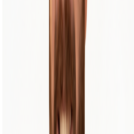
Bitcoin Kurs
Ethereum Kurs
XRP Kurs
Alle Kryptowährungen
Kaufratgeber
Häufig gestellte Fragen
Wissensdatenbank
Produkte & Services
Krypto kaufen & verkaufen
Automatisch investieren (DCA)
Gehalt in Bitcoin
Private Trading Desk
Wallets
Krypto-Hardware Webshop
API & Developers
Fiat Onramp
Über BTC Direct
Über uns
Kontakt
Mission & Vision