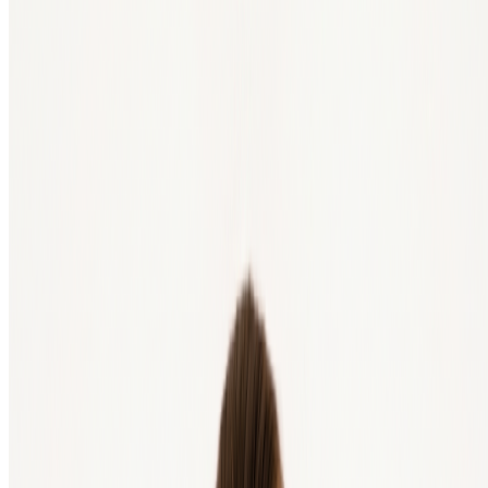
DCA passt vor allem zu Menschen, die langfristig an Bitcoin
glauben und sich nicht ständig mit Kursbewegungen beschäftigen
möchten. Es erfordert allerdings Geduld: Manchmal dauert es Jahre,
bis du ein Ergebnis siehst.
Mehr über DCA lesen
Kurzfristig, Trading
Beim Trading versuchst du, Bitcoin zu kaufen, wenn der Preis
niedrig ist, und zu verkaufen, wenn der Preis hoch ist. Das klingt
einfach, ist es aber meistens nicht. Trading erfordert Erfahrung,
Disziplin und Zeit, um den Markt zu verfolgen.
Auch Emotionen spielen eine große Rolle. Wenn der Kurs fällt,
kann sich Verkaufen logisch anfühlen, obwohl genau so ein
Moment auch ein Kaufmoment sein kann. Für die meisten
Menschen ist DCA deshalb ein sinnvollerer Startpunkt als Trading.
Tipps für den Einstieg
Drei praktische Tipps, bevor du deine erste Order aufgibst:
Mach deine eigene Recherche.
Verstehe, worin du