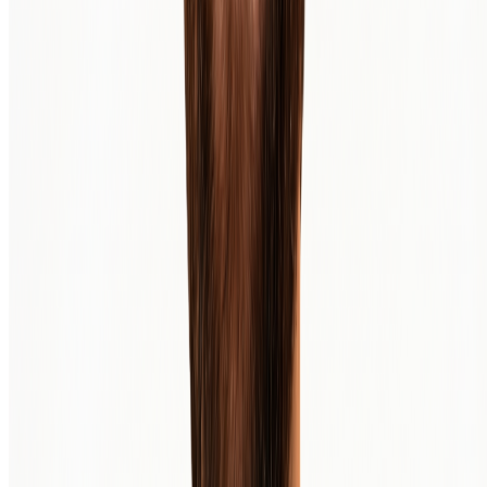
TrustScore
4.4
|
10 888
Bewertungen
Sicher handeln über