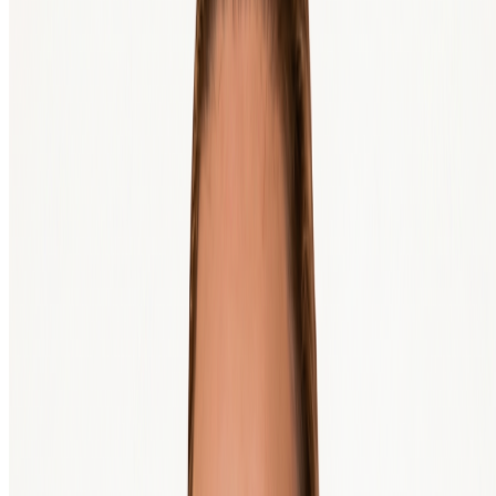
Der Kurs von Bitcoin kann in kurzer Zeit stark
Volatilität
steigen und fallen. Dadurch kann deine Investition
schnell mehr, aber auch weniger wert werden.
Die Gesetze und Vorschriften rund um Krypto
befinden sich noch in voller Entwicklung. Neue
Regulierung
Regeln können den Markt beeinflussen und auch,
wie du Bitcoin kaufst, verkaufst oder aufbewahrst.
Wo Geld im Spiel ist, sind auch Betrüger aktiv.
Sei wachsam bei Angeboten, die zu schön
Betrug
klingen, um wahr zu sein, und prüfe immer genau,
worauf du klickst oder wohin du Geld sendest.
Die wichtigste Regel bleibt: Investiere nur Geld, auf das du
verzichten kannst.