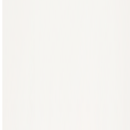
Eigenschaft
Was bedeutet das?
Es wird jemals nur 21 Millionen Bitcoin
Knappheit
geben. Diese Grenze ist im Code festgelegt.
Jeder kann überprüfen, wie viele Bitcoin
Überprüfbarkeit
existieren und ob Transaktionen nach den
Regeln des Netzwerks ablaufen.
Du kannst Bitcoin selbst in deiner eigenen
Wallet aufbewahren. So bist du nicht von einer
Digitaler Besitz
Bank oder Plattform abhängig, die deine
Bitcoin für dich verwaltet.
Du kannst Bitcoin weltweit über ein offenes
Weltweit
Netzwerk versenden, ohne Beteiligung einer
übertragbar