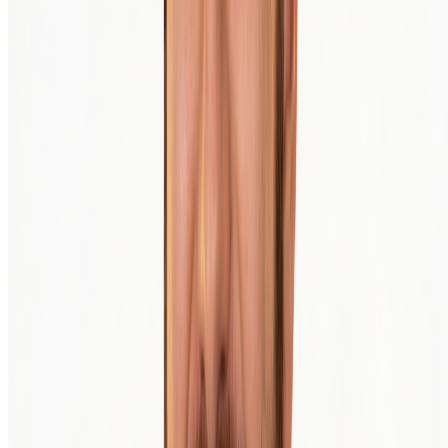
BTC
+
1,2
%
24 Std.
BTC
€ 56.206,00
Bitcoin kaufen
Preis-Update in 10 Sekunden
Seit 2013 machen wir den Kauf und Verkauf von Krypto in Europa
einfach und zugänglich.
Deutsch
Krypto entdecken