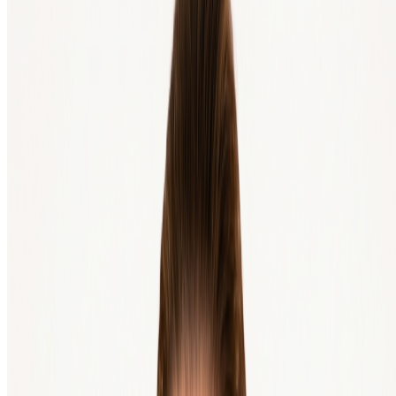
investierst. Lies, wie Bitcoin funktioniert, was das Halving
bedeutet und welche Faktoren den Kurs beeinflussen können.
In unserer Wissensdatenbank findest du Artikel, die dir dabei
helfen.
Investiere nur Geld, auf das du verzichten kannst.
Der
Bitcoin-Kurs kann stark schwanken, sowohl nach oben als
auch nach unten. Sorge dafür, dass du genug Geld für deine
Fixkosten zurückbehältst.
Nutze eine separate Wallet für größere Beträge.
Wähle
eine Wallet, die zu deiner Situation passt. Bei BTC Direct
verfügst du immer selbst über deine Bitcoin: Nach dem Kauf
senden wir deine Coins direkt an die Wallet-Adresse, die du
angibst. Für größere Beträge ist eine Hardware-Wallet die
sicherste Wahl, weil deine Schlüssel dann offline sind.
Was sind die Risiken?
Bitcoin ist ein junger und beweglicher Markt. Das bietet Chancen,
bringt aber auch Risiken mit sich. Das sind die wichtigsten:
Risiko
Was es bedeutet