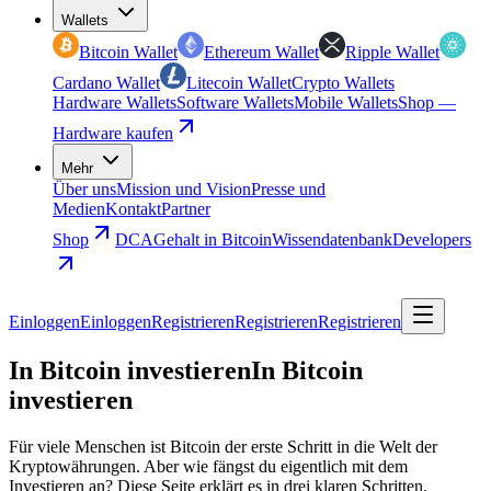
Wallets
Bitcoin Wallet
Ethereum Wallet
Ripple Wallet
Cardano Wallet
Litecoin Wallet
Crypto Wallets
Hardware Wallets
Software Wallets
Mobile Wallets
Shop —
Hardware kaufen
Mehr
Über uns
Mission und Vision
Presse und
Medien
Kontakt
Partner
Shop
DCA
Gehalt in Bitcoin
Wissendatenbank
Developers
Einloggen
Einloggen
Registrieren
Registrieren
Registrieren
In Bitcoin investieren
In Bitcoin
investieren
Für viele Menschen ist Bitcoin der erste Schritt in die Welt der
Kryptowährungen. Aber wie fängst du eigentlich mit dem
Investieren an? Diese Seite erklärt es in drei klaren Schritten.