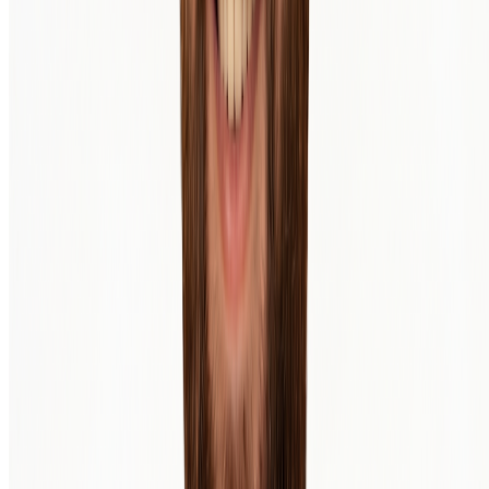
Karriere bei BTC Direct
Preise & Transaktionsgebühren
Presse & Medien
Klimaauswirkungen
Transaktionen
Rechtliches & Sicherheit
Legal
Allgemeine Geschäftsbedingungen
Datenschutzerklärung
Beschwerdeverfahren
Sitemap
Haftungsausschluss
Cookie-Einstellungen
Newsletter abonnieren
Geben Sie Ihre E-Mail-Adresse ein, um unseren Newsletter zu
erhalten.
Senden