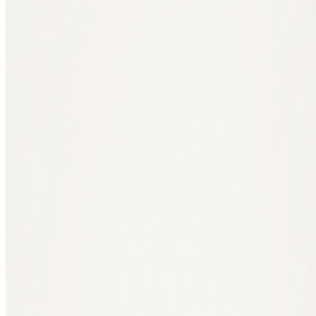
Hast du noch keine eigene Wallet? Dann lies unsere
Bitcoin-Wallet-
Seite
.
Warum in Bitcoin investieren?
Bitcoin wird oft digitales Gold genannt. Genau wie Gold ist Bitcoin
teilbar, tragbar, langlebig, überprüfbar und knapp.
Aber Bitcoin fügt noch etwas hinzu: Es ist vollständig digital. Du
kannst es selbst in deiner eigenen Wallet aufbewahren und weltweit
über ein offenes Netzwerk versenden, ohne Beteiligung einer Bank
oder anderen zentralen Partei.
Es wird nie mehr als 21 Millionen Bitcoin geben. Diese Grenze ist
im Code festgelegt und für jeden überprüfbar.
Auch das Netzwerk selbst ist offen: Jeder kann nachvollziehen, ob
Transaktionen nach den Regeln ablaufen. Deshalb wird Bitcoin
auch als die Erfindung der überprüfbaren digitalen Knappheit
angesehen.
Für Anleger macht gerade diese Kombination Bitcoin interessant:
Knappheit, Überprüfbarkeit, die eigene Kontrolle über deinen Besitz
und die Möglichkeit, Werte digital über die ganze Welt zu bewegen.