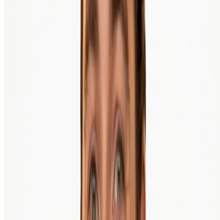
Starte heute mit deiner Bitcoin-Anlage
Eröffne ein kostenloses BTC Direct-Konto, führe in wenigen
Minuten deine Identifizierung durch und kaufe deine erste Bitcoin
ab 30 Euro.
Konto erstellen
Bitcoin-Kurs ansehen
Bitcoin
(
BTC
)
BTC
€ 56.206,00
+
1,16 %
letzte 24 Stunden
Registrieren