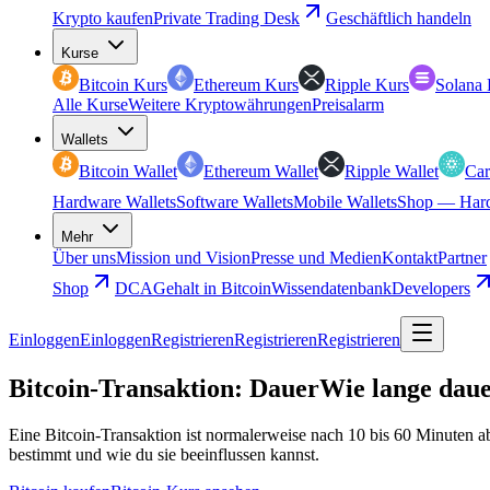
Krypto kaufen
Private Trading Desk
Geschäftlich handeln
Kurse
Bitcoin Kurs
Ethereum Kurs
Ripple Kurs
Solana 
Alle Kurse
Weitere Kryptowährungen
Preisalarm
Wallets
Bitcoin Wallet
Ethereum Wallet
Ripple Wallet
Car
Hardware Wallets
Software Wallets
Mobile Wallets
Shop — Hard
Mehr
Über uns
Mission und Vision
Presse und Medien
Kontakt
Partner
Shop
DCA
Gehalt in Bitcoin
Wissendatenbank
Developers
Einloggen
Einloggen
Registrieren
Registrieren
Registrieren
Bitcoin-Transaktion: Dauer
Wie lange daue
Eine Bitcoin-Transaktion ist normalerweise nach 10 bis 60 Minuten a
bestimmt und wie du sie beeinflussen kannst.