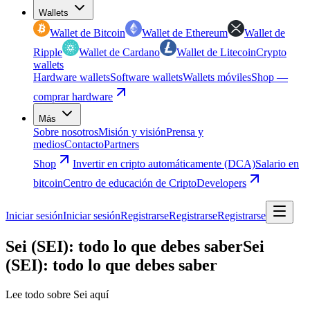
Wallets
Wallet de Bitcoin
Wallet de Ethereum
Wallet de
Ripple
Wallet de Cardano
Wallet de Litecoin
Crypto
wallets
Hardware wallets
Software wallets
Wallets móviles
Shop —
comprar hardware
Más
Sobre nosotros
Misión y visión
Prensa y
medios
Contacto
Partners
Shop
Invertir en cripto automáticamente (DCA)
Salario en
bitcoin
Centro de educación de Cripto
Developers
Iniciar sesión
Iniciar sesión
Registrarse
Registrarse
Registrarse
Sei (SEI): todo lo que debes saber
Sei
(SEI): todo lo que debes saber
Lee todo sobre Sei aquí