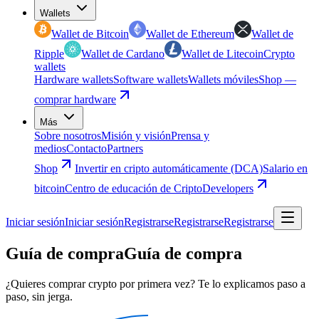
Wallets
Wallet de Bitcoin
Wallet de Ethereum
Wallet de
Ripple
Wallet de Cardano
Wallet de Litecoin
Crypto
wallets
Hardware wallets
Software wallets
Wallets móviles
Shop —
comprar hardware
Más
Sobre nosotros
Misión y visión
Prensa y
medios
Contacto
Partners
Shop
Invertir en cripto automáticamente (DCA)
Salario en
bitcoin
Centro de educación de Cripto
Developers
Iniciar sesión
Iniciar sesión
Registrarse
Registrarse
Registrarse
Guía de compra
Guía de compra
¿Quieres comprar crypto por primera vez? Te lo explicamos paso a
paso, sin jerga.