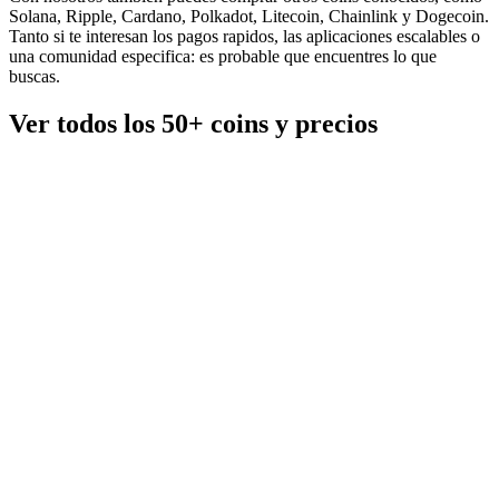
Solana, Ripple, Cardano, Polkadot, Litecoin, Chainlink y Dogecoin.
Tanto si te interesan los pagos rapidos, las aplicaciones escalables o
una comunidad especifica: es probable que encuentres lo que
buscas.
Ver todos los 50+ coins y precios
BTC
56.206,00 €
ETH
1658,87 €
BNB
515,40 €