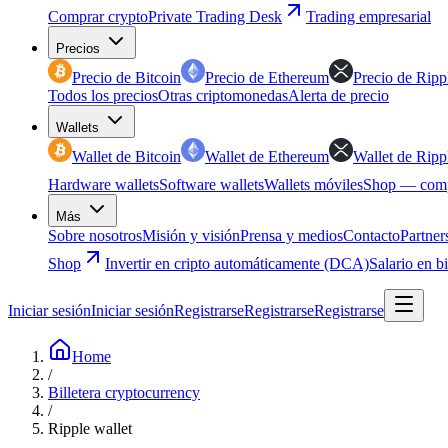
Comprar crypto
Private Trading Desk
Trading empresarial
Precios
Precio de Bitcoin
Precio de Ethereum
Precio de Ripp
Todos los precios
Otras criptomonedas
Alerta de precio
Wallets
Wallet de Bitcoin
Wallet de Ethereum
Wallet de Ripp
Hardware wallets
Software wallets
Wallets móviles
Shop — comp
Más
Sobre nosotros
Misión y visión
Prensa y medios
Contacto
Partner
Shop
Invertir en cripto automáticamente (DCA)
Salario en b
Iniciar sesión
Iniciar sesión
Registrarse
Registrarse
Registrarse
Home
/
Billetera cryptocurrency
/
Ripple wallet