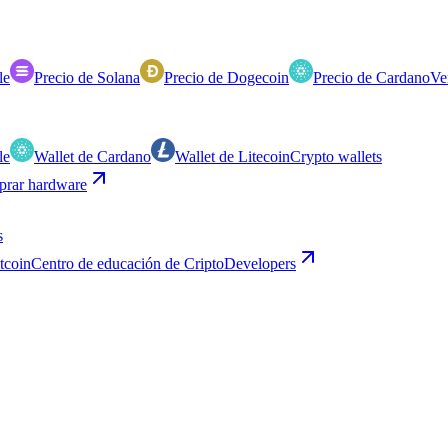
le
Precio de Solana
Precio de Dogecoin
Precio de Cardano
Ve
le
Wallet de Cardano
Wallet de Litecoin
Crypto wallets
rar hardware
s
itcoin
Centro de educación de Cripto
Developers