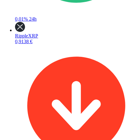
0,01%
24h
Ripple
XRP
0,9138 €