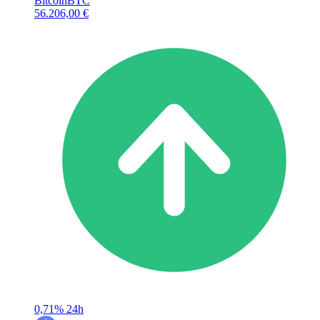
Bitcoin
BTC
56.206,00 €
0,71%
24h