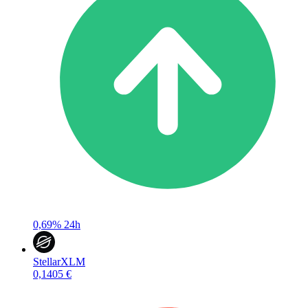
0,69%
24h
Stellar
XLM
0,1405 €