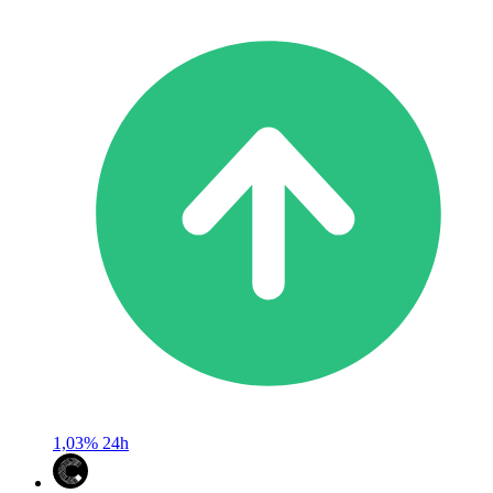
1,03%
24h