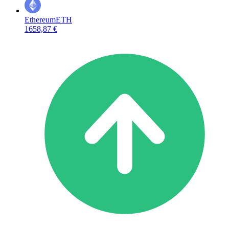
Ethereum
ETH
1658,87 €