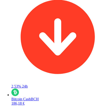
2,53%
24h
Bitcoin Cash
BCH
186,18 €