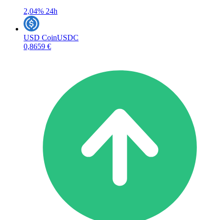
2,04%
24h
USD Coin
USDC
0,8659 €