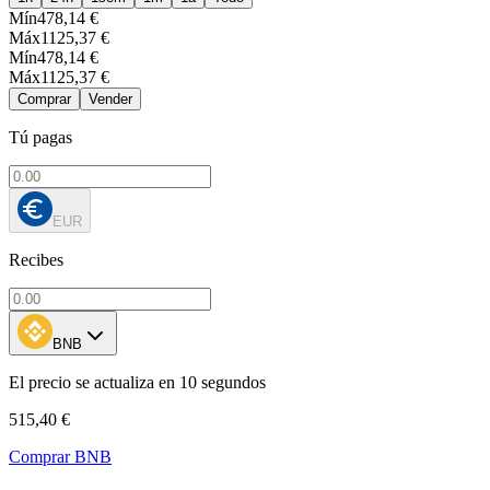
Mín
478,14 €
Máx
1125,37 €
Mín
478,14 €
Máx
1125,37 €
Comprar
Vender
Tú pagas
EUR
Recibes
BNB
El precio se actualiza en 10 segundos
515,40 €
Comprar BNB