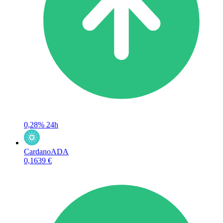
0,28%
24h
Cardano
ADA
0,1639 €