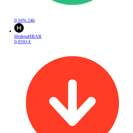
0,16%
24h
Hedera
HBAR
0,0593 €