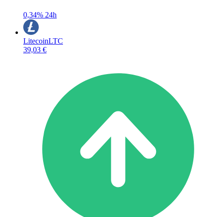
0,34%
24h
Litecoin
LTC
39,03 €