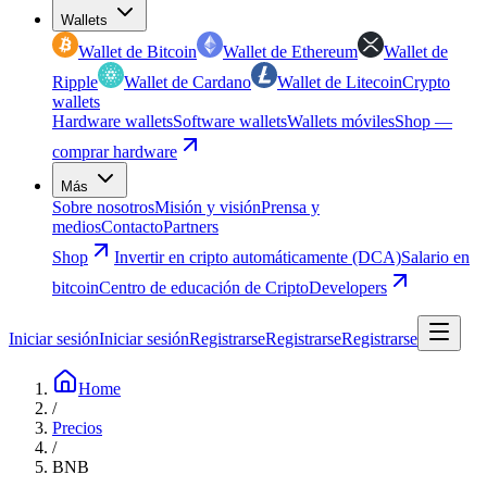
Wallets
Wallet de Bitcoin
Wallet de Ethereum
Wallet de
Ripple
Wallet de Cardano
Wallet de Litecoin
Crypto
wallets
Hardware wallets
Software wallets
Wallets móviles
Shop —
comprar hardware
Más
Sobre nosotros
Misión y visión
Prensa y
medios
Contacto
Partners
Shop
Invertir en cripto automáticamente (DCA)
Salario en
bitcoin
Centro de educación de Cripto
Developers
Iniciar sesión
Iniciar sesión
Registrarse
Registrarse
Registrarse
Home
/
Precios
/
BNB