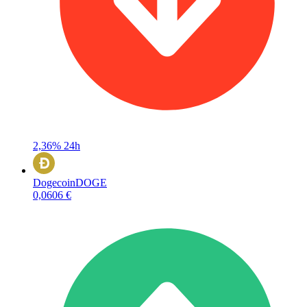
2,36%
24h
Dogecoin
DOGE
0,0606 €