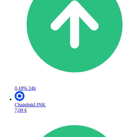
0,18%
24h
Chainlink
LINK
7,09 €