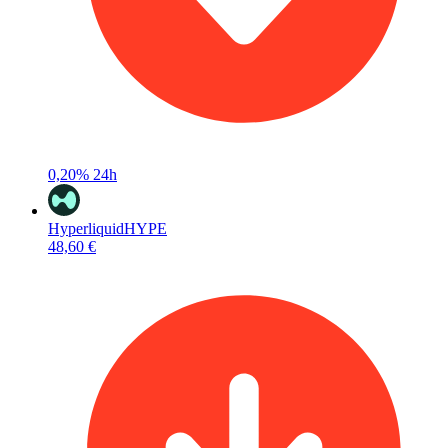
0,20%
24h
Hyperliquid
HYPE
48,60 €