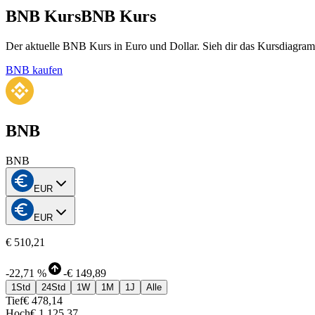
BNB Kurs
BNB Kurs
Der aktuelle BNB Kurs in Euro und Dollar. Sieh dir das Kursdiagramm
BNB kaufen
BNB
BNB
EUR
EUR
€ 510,21
-
22,71 %
-
€ 149,89
1Std
24Std
1W
1M
1J
Alle
Tief
€ 478,14
Hoch
€ 1.125,37