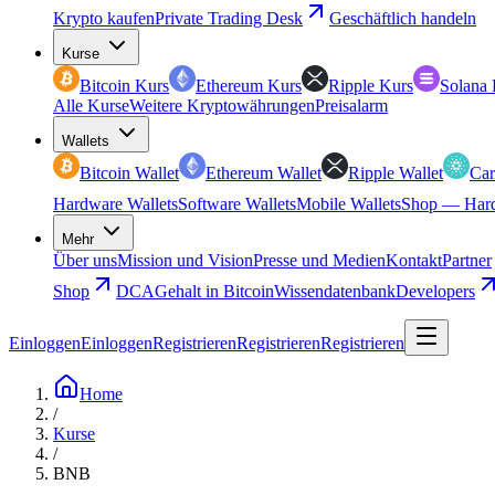
Krypto kaufen
Private Trading Desk
Geschäftlich handeln
Kurse
Bitcoin Kurs
Ethereum Kurs
Ripple Kurs
Solana 
Alle Kurse
Weitere Kryptowährungen
Preisalarm
Wallets
Bitcoin Wallet
Ethereum Wallet
Ripple Wallet
Car
Hardware Wallets
Software Wallets
Mobile Wallets
Shop — Hard
Mehr
Über uns
Mission und Vision
Presse und Medien
Kontakt
Partner
Shop
DCA
Gehalt in Bitcoin
Wissendatenbank
Developers
Einloggen
Einloggen
Registrieren
Registrieren
Registrieren
Home
/
Kurse
/
BNB