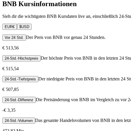
BNB Kursinformationen
Sieh dir die wichtigsten BNB Kursdaten live an, einschließlich 24-S
EUR
€
$
USD
Der Preis von BNB vor genau 24 Stunden.
Vor 24 Std.
€ 513,56
Der höchste Preis von BNB in den letzten 24 St
24-Std.-Höchstpreis
€ 515,54
Der niedrigste Preis von BNB in den letzten 24 S
24-Std.-Tiefstpreis
€ 507,85
Die Preisänderung von BNB im Vergleich zu vor 2
24-Std.-Differenz
-
€ 3,35
Das gesamte Handelsvolumen von BNB in den letzt
24-Std.-Volumen
472,82 Mio.