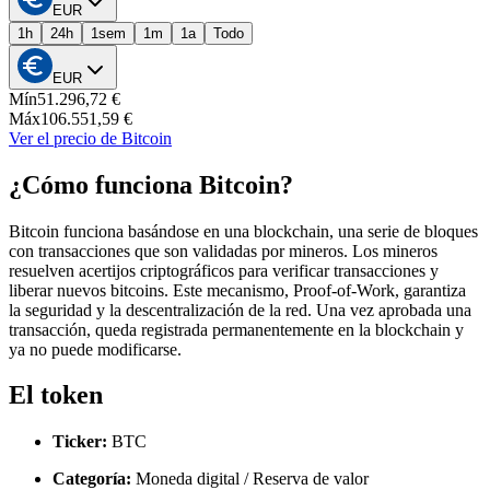
EUR
1h
24h
1sem
1m
1a
Todo
EUR
Mín
51.296,72 €
Máx
106.551,59 €
Ver el precio de Bitcoin
¿Cómo funciona Bitcoin?
Bitcoin funciona basándose en una blockchain, una serie de bloques
con transacciones que son validadas por mineros. Los mineros
resuelven acertijos criptográficos para verificar transacciones y
liberar nuevos bitcoins. Este mecanismo, Proof-of-Work, garantiza
la seguridad y la descentralización de la red. Una vez aprobada una
transacción, queda registrada permanentemente en la blockchain y
ya no puede modificarse.
El token
Ticker:
BTC
Categoría:
Moneda digital / Reserva de valor