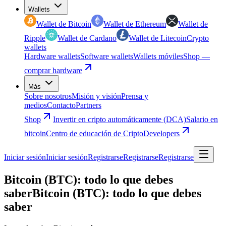
Wallets
Wallet de Bitcoin
Wallet de Ethereum
Wallet de
Ripple
Wallet de Cardano
Wallet de Litecoin
Crypto
wallets
Hardware wallets
Software wallets
Wallets móviles
Shop —
comprar hardware
Más
Sobre nosotros
Misión y visión
Prensa y
medios
Contacto
Partners
Shop
Invertir en cripto automáticamente (DCA)
Salario en
bitcoin
Centro de educación de Cripto
Developers
Iniciar sesión
Iniciar sesión
Registrarse
Registrarse
Registrarse
Bitcoin (BTC): todo lo que debes
saber
Bitcoin (BTC): todo lo que debes
saber