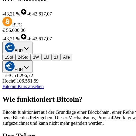
-
43,21 %
-
€ 42.617,07
BTC
€ 56.000,00
-
43,21 %
-
€ 42.617,07
EUR
1Std
24Std
1W
1M
1J
Alle
EUR
Tief
€ 51.296,72
Hoch
€ 106.551,59
Bitcoin Kurs ansehen
Wie funktioniert Bitcoin?
Bitcoin funktioniert auf der Grundlage einer Blockchain, einer Reihe
neue Bitcoins freizugeben. Dieser Mechanismus, Proof-of-Work, gewähr
aufgezeichnet und kann nicht mehr geändert werden.