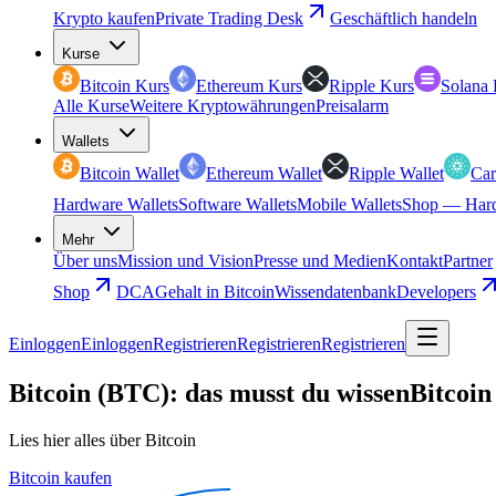
Krypto kaufen
Private Trading Desk
Geschäftlich handeln
Kurse
Bitcoin Kurs
Ethereum Kurs
Ripple Kurs
Solana 
Alle Kurse
Weitere Kryptowährungen
Preisalarm
Wallets
Bitcoin Wallet
Ethereum Wallet
Ripple Wallet
Car
Hardware Wallets
Software Wallets
Mobile Wallets
Shop — Hard
Mehr
Über uns
Mission und Vision
Presse und Medien
Kontakt
Partner
Shop
DCA
Gehalt in Bitcoin
Wissendatenbank
Developers
Einloggen
Einloggen
Registrieren
Registrieren
Registrieren
Bitcoin (BTC): das musst du wissen
Bitcoin
Lies hier alles über Bitcoin
Bitcoin kaufen