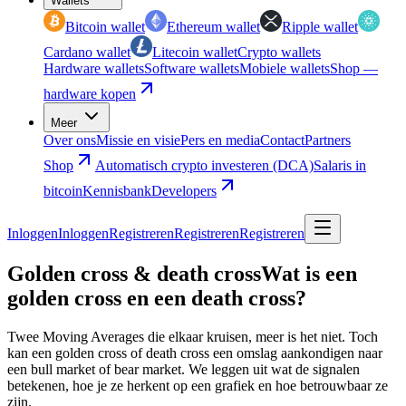
Wallets
Bitcoin wallet
Ethereum wallet
Ripple wallet
Cardano wallet
Litecoin wallet
Crypto wallets
Hardware wallets
Software wallets
Mobiele wallets
Shop —
hardware kopen
Meer
Over ons
Missie en visie
Pers en media
Contact
Partners
Shop
Automatisch crypto investeren (DCA)
Salaris in
bitcoin
Kennisbank
Developers
Inloggen
Inloggen
Registreren
Registreren
Registreren
Golden cross & death cross
Wat is een
golden cross en een death cross?
Twee Moving Averages die elkaar kruisen, meer is het niet. Toch
kan een golden cross of death cross een omslag aankondigen naar
een bull market of bear market. We leggen uit wat de signalen
betekenen, hoe je ze herkent op een grafiek en hoe betrouwbaar ze
zijn.