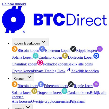
Ga naar inhoud
Kopen & verkopen
Bitcoin kopen
Ethereum kopen
Ripple kopen
Solana kopen
Cardano kopen
Dogecoin kopen
Chainlink kopen
Polkadot kopen
Bekijk alle coins
Crypto kopen
Private Trading Desk
Zakelijk handelen
Koersen
Bitcoin koers
Ethereum koers
Ripple koers
Solana koers
Dogecoin koers
Cardano koers
Bekijk alle
koersen
Alle koersen
Overige cryptocurrencies
Prijsalarm