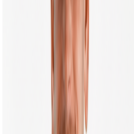
Sinds 2013 maken we het eenvoudig en toegankelijk om crypto te
kopen en verkopen in Europa.
Nederlands
Ontdek Crypto
Bitcoin koers
Ethereum koers
XRP koers
Alle cryptocurrencies
Koopgids
Veelgestelde vragen
Kennisbank
Producten & Diensten
Crypto kopen & verkopen
Automatisch investeren (DCA)
Salaris in bitcoin
Private Trading Desk