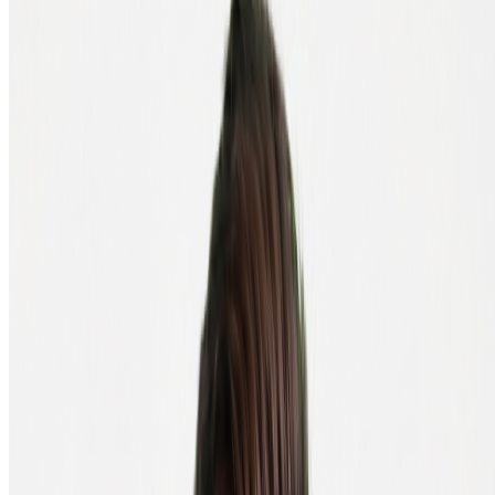
Uur-grafiek
Korte-termijn momentum, vaak ruis
Klassiek MA-kruisingssignaal, dit is wat de
Daggrafiek
meeste analisten bedoelen
Weekgrafiek
Sterk lange-termijn signaal, relatief zeldzaam
Algemene vuistregel: hoe groter de tijdsperiode, hoe krachtiger het
signaal. Dat wil niet zeggen dat een MA-kruising op zichzelf
voldoende is om beslissingen op te baseren, combineer het altijd met
andere indicatoren en context.