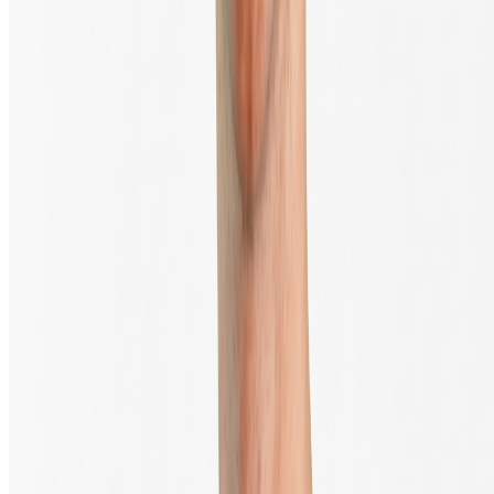
Het handelen in digitale valuta brengt een significant risico met zich
mee
© 2013 - 2026 - BTC Direct Europe B.V.