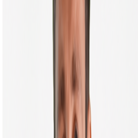
Koop je eerste crypto in 3 minuten, direct naar je eigen wallet.