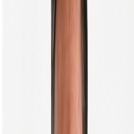
Wat is het verschil tussen een golden cross en een death cross?
Welke MA's gebruik je voor een golden cross?
Hoe betrouwbaar is een golden cross of death cross?
Werkt dit alleen voor bitcoin?
Wat is een Moving Average eigenlijk?
Wil je meer over technische analyse
leren?
Bekijk onze uitgebreide gids over technische analyse, of duik direct
in actuele koersanalyses van bitcoin en altcoins.
Alles over technische analyse
Bekijk koersen