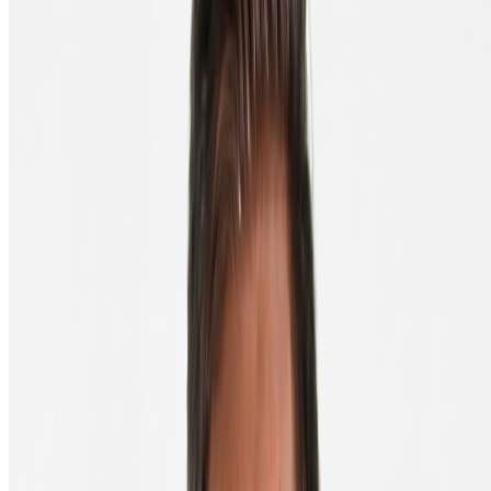
Dit artikel legt uit wat golden cross en death cross zijn. Het is geen
koop- of verkoopadvies. Technische signalen worden achteraf altijd
duidelijker dan op het moment zelf. Maak nooit beslissingen op
basis van één indicator alleen.
Veelgestelde vragen