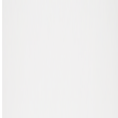
Auteur: Ruben Middelhoven
Expert in wallets en crypto-hardware
Een kruising tussen twee Moving
Averages
Je bent ze vast wel eens tegengekomen in een koersanalyse: golden
cross en death cross. De termen klinken zwaar, en dat is niet zonder
reden. Allebei kunnen ze namelijk een omslag aankondigen naar een
bull market of bear market. Maar wat zijn het precies? Een golden
cross en een death cross zijn allebei kruisingen tussen twee Moving
Average-lijnen (MA). Een Moving Average laat zien wat de
gemiddelde koers was over een bepaalde periode. Een 100-daagse
MA toont bijvoorbeeld het gemiddelde van de afgelopen honderd
dagen.
Eén MA-lijn geeft al een goed beeld van het koersverloop. Twee
MA-lijnen op één grafiek geven nóg meer informatie, vooral op het
moment dat ze elkaar snijden. Welke MA-lijnen je gebruikt, bepaalt
of de signalen iets zeggen over de korte of lange termijn.