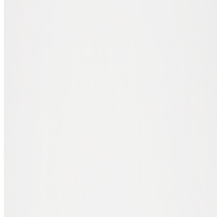
Wat is een golden cross?
Een golden cross is het moment waarop een MA over een korte
periode dóór een MA over een lange periode heen breekt, naar
boven. Het meest gebruikte voorbeeld: de 50-daagse MA stijgt uit
boven de 200-daagse MA.
Veel analisten zien een golden cross als een positief signaal. Het kan
duiden op een structurele waardestijging en wordt soms gezien als
startsein van een bull market. Niet iedereen gebruikt dezelfde
definitie. Gangbare combinaties zijn:
50-daagse MA boven 100-daagse MA
50-daagse MA boven 200-daagse MA
Het bekendste historische voorbeeld in de bitcoin-koers ligt eind
oktober 2015. De 50-daagse MA brak toen door de 200-daagse MA
en luidde de bull market in die tot eind 2017 zou doorlopen. Wat
daarna ook opviel: de 200-daagse MA fungeerde lange tijd als een
ondersteuningsniveau (support) voor de bitcoin-koers.
Wat is een death cross?