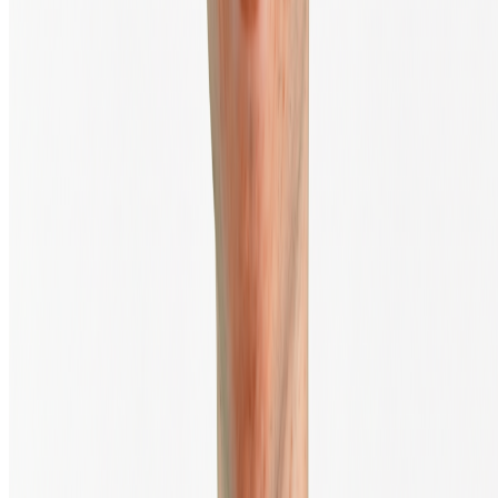
Cookie-instellingen
Abonneer je op de nieuwsbrief
Voer je e-mailadres in om onze nieuwsbrief te ontvangen.
Verzenden
TrustScore
4.4
|
10.888
Reviews
Veilig handelen via