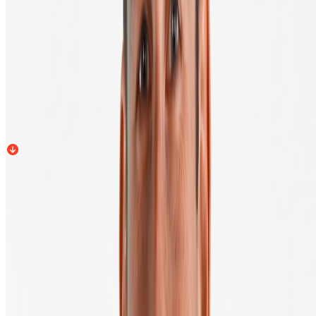
Klaar om te beginnen?
Maak een gratis account
Kopen
Verkopen
€
150
BTC
-0,4
%
24 uur
BTC
€ 56.000,00
Bitcoin kopen
Prijs update in 10 seconden