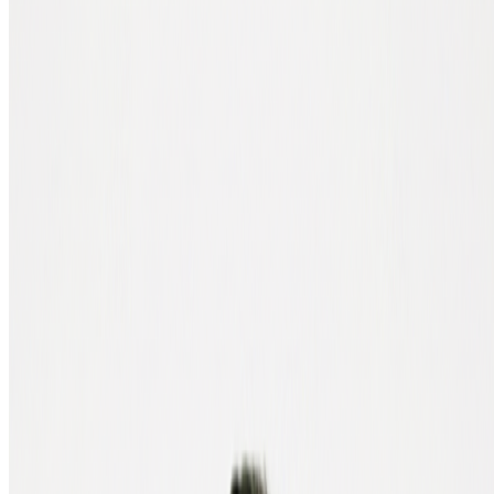
Een death cross is precies het omgekeerde van een golden cross. Bij
een death cross zakt een korte-termijn MA juist dóór een lange-
termijn MA, naar beneden. Dit signaal wordt gezien als negatief en
kan wijzen op een structurele waardedaling. Sommige analisten
beschouwen het als de aankondiging van een bear market.
Het bekendste recente voorbeeld in bitcoin ligt in maart 2018. De
50-daagse MA zakte door de 200-daagse MA, en de bitcoin-koers
wist daarna lange tijd niet meer boven die 200-daagse MA uit te
komen. De lange-termijn MA werd in deze periode een
weerstandsniveau (resistance), precies omgekeerd aan zijn rol tijdens
de eerdere bull run.
Op welke tijdsperiode kijk je?
Een golden cross of death cross kan op elke tijdseenheid
voorkomen. Op uurniveau zegt een kruising vooral iets over de
korte termijn. Op dagniveau (de meest gebruikte) over de
middellange termijn. Op weekniveau over de lange termijn.
Tijdsperiode
Wat zegt de kruising?