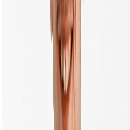
Wallets
Cryptohardware webshop
API & Developers
Fiat onramp
Over BTC Direct
Over ons
Contact
Missie en visie
Werken bij BTC Direct
Prijsbeleid & transactiekosten
Pers en media
Klimaat impact
Transacties
Juridisch & Veiligheid
Legal
Algemene voorwaarden
Privacyverklaring
Klachtenregeling
Sitemap
Sitemap 2
Disclaimer