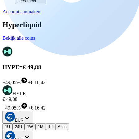
Lees meer
Account aanmaken
Hyperliquid
Bekijk alle coins
HYPE
=
€ 49,88
+
49,05%
+
€ 16,42
HYPE
€ 49,88
+
49,05%
+
€ 16,42
EUR
1U
24U
1W
1M
1J
Alles