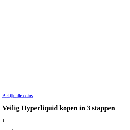
NEAR
€ 1,49
ONDO
€ 0,329246
ASTER
€ 0,523846
Bekijk alle coins
Veilig Hyperliquid kopen in 3 stappen
1