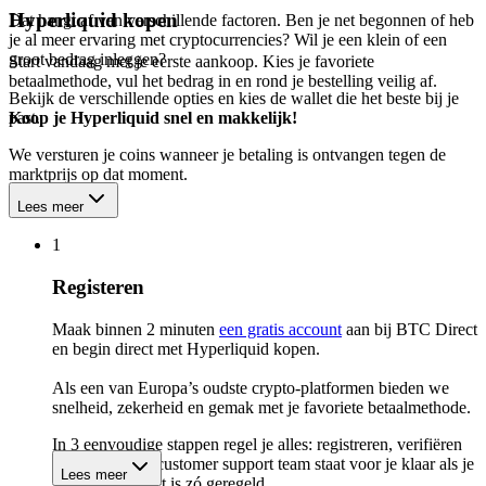
Hyperliquid kopen
Dat hangt af van verschillende factoren. Ben je net begonnen of heb
je al meer ervaring met cryptocurrencies? Wil je een klein of een
groot bedrag inleggen?
Start vandaag met je eerste aankoop. Kies je favoriete
betaalmethode, vul het bedrag in en rond je bestelling veilig af.
Bekijk de verschillende opties en kies de wallet die het beste bij je
past.
Koop je Hyperliquid snel en makkelijk!
We versturen je coins wanneer je betaling is ontvangen tegen de
marktprijs op dat moment.
Lees meer
1
Registeren
Maak binnen 2 minuten
een gratis account
aan bij BTC Direct
en begin direct met Hyperliquid kopen.
Als een van Europa’s oudste crypto-platformen bieden we
snelheid, zekerheid en gemak met je favoriete betaalmethode.
In 3 eenvoudige stappen regel je alles: registreren, verifiëren
en kopen. Ons customer support team staat voor je klaar als je
Lees meer
vragen hebt. Het is zó geregeld.