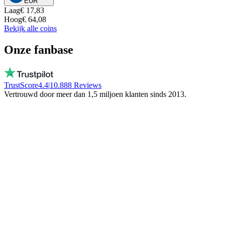
EUR
Laag
€ 17,83
Hoog
€ 64,08
Bekijk alle coins
Onze fanbase
TrustScore
4.4
|
10.888
Reviews
Vertrouwd door meer dan 1,5 miljoen klanten sinds 2013.
Vito
Koopt bewust lokaal
Bij BTC Direct werken echte mensen, geen
bot! Ze bevriezen je geld niet. Blijf in
Nederland!
Trinity NFT
Maakte een fout, werd perfect geholpen
Ik vulde het verkeerde wallet adres in, mijn