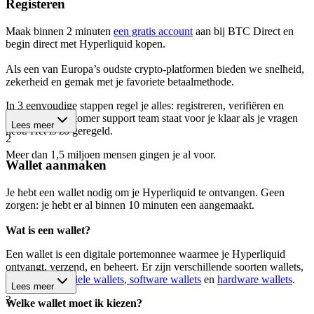
Registeren
Maak binnen 2 minuten
een gratis account
aan bij BTC Direct en
begin direct met Hyperliquid kopen.
Als een van Europa’s oudste crypto-platformen bieden we snelheid,
zekerheid en gemak met je favoriete betaalmethode.
In 3 eenvoudige stappen regel je alles: registreren, verifiëren en
kopen. Ons customer support team staat voor je klaar als je vragen
Lees meer
hebt. Het is zó geregeld.
2
Meer dan 1,5 miljoen mensen gingen je al voor.
Wallet aanmaken
Je hebt een wallet nodig om je Hyperliquid te ontvangen. Geen
zorgen: je hebt er al binnen 10 minuten een aangemaakt.
Wat is een wallet?
Een wallet is een digitale portemonnee waarmee je Hyperliquid
ontvangt, verzend, en beheert. Er zijn verschillende soorten wallets,
waaronder
mobiele wallets
,
software wallets
en
hardware wallets
.
Lees meer
3
Welke wallet moet ik kiezen?