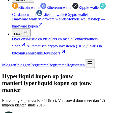
Wallets
Bitcoin wallet
Ethereum wallet
Ripple wallet
Cardano wallet
Litecoin wallet
Crypto wallets
Hardware wallets
Software wallets
Mobiele wallets
Shop —
hardware kopen
Meer
Over ons
Missie en visie
Pers en media
Contact
Partners
Shop
Automatisch crypto investeren (DCA)
Salaris in
bitcoin
Kennisbank
Developers
Inloggen
Inloggen
Registreren
Registreren
Registreren
Hyperliquid kopen op jouw
manier
Hyperliquid kopen op jouw
manier
Eenvoudig kopen via BTC Direct. Vertrouwd door meer dan 1,5
miljoen klanten sinds 2013.