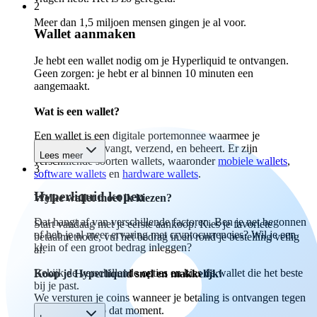
2
Meer dan 1,5 miljoen mensen gingen je al voor.
Wallet aanmaken
Je hebt een wallet nodig om je Hyperliquid te ontvangen.
Geen zorgen: je hebt er al binnen 10 minuten een
aangemaakt.
Wat is een wallet?
Een wallet is een digitale portemonnee waarmee je
Hyperliquid ontvangt, verzend, en beheert. Er zijn
Lees meer
verschillende soorten wallets, waaronder
mobiele wallets
,
3
software wallets
en
hardware wallets
.
Hyperliquid kopen
Welke wallet moet ik kiezen?
Dat hangt af van verschillende factoren. Ben je net begonnen
Start vandaag met je eerste aankoop. Kies je favoriete
of heb je al meer ervaring met cryptocurrencies? Wil je een
betaalmethode, vul het bedrag in en rond je bestelling veilig
klein of een groot bedrag inleggen?
af.
Bekijk de verschillende opties en kies de wallet die het beste
Koop je Hyperliquid snel en makkelijk!
bij je past.
We versturen je coins wanneer je betaling is ontvangen tegen
de marktprijs op dat moment.