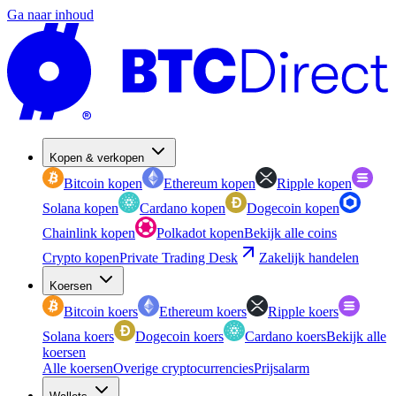
Ga naar inhoud
Kopen & verkopen
Bitcoin kopen
Ethereum kopen
Ripple kopen
Solana kopen
Cardano kopen
Dogecoin kopen
Chainlink kopen
Polkadot kopen
Bekijk alle coins
Crypto kopen
Private Trading Desk
Zakelijk handelen
Koersen
Bitcoin koers
Ethereum koers
Ripple koers
Solana koers
Dogecoin koers
Cardano koers
Bekijk alle
koersen
Alle koersen
Overige cryptocurrencies
Prijsalarm