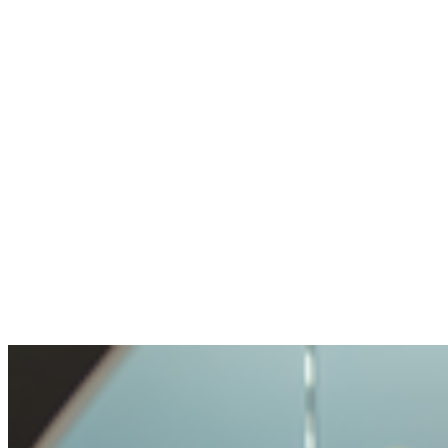
Geen wallet, geen crypto-ervaring. Account
aangemaakt, expert via chat geholpen binnen
een minuut.
Anoniem
Stelde een gevoelige vraag. Netjes geholpen.
De openheid en transparantie waren prettig.
Voorzichtig behandeld, maar niet onmogelijk
gemaakt.
Benjamin
Kocht voor het eerst crypto
Crypto kopen was heel makkelijk en
probleemlos. Zo'n eenvoudig proces had ik
nog nooit meegemaakt.