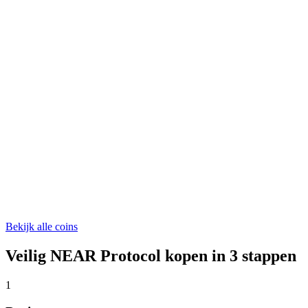
ONDO
€ 0,329246
WLFI
€ 0,04688188
ASTER
€ 0,523846
Bekijk alle coins
Veilig NEAR Protocol kopen in 3 stappen
1