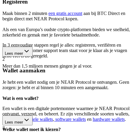
Registeren
Maak binnen 2 minuten
een gratis account
aan bij BTC Direct en
begin direct met NEAR Protocol kopen.
Als een van Europa’s oudste crypto-platformen bieden we snelheid,
zekerheid en gemak met je favoriete betaalmethode.
In 3 eenvoudige stappen regel je alles: registreren, verifiëren en
kopen. Ons customer support team staat voor je klaar als je vragen
Lees meer
hebt. Het is zó geregeld.
2
Meer dan 1,5 miljoen mensen gingen je al voor.
Wallet aanmaken
Je hebt een wallet nodig om je NEAR Protocol te ontvangen. Geen
zorgen: je hebt er al binnen 10 minuten een aangemaakt.
Wat is een wallet?
Een wallet is een digitale portemonnee waarmee je NEAR Protocol
ontvangt, verzend, en beheert. Er zijn verschillende soorten wallets,
waaronder
mobiele wallets
,
software wallets
en
hardware wallets
.
Lees meer
3
Welke wallet moet ik kiezen?