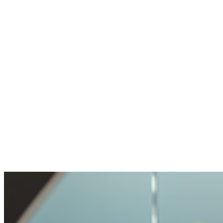
Geen wallet, geen crypto-ervaring. Account
aangemaakt, expert via chat geholpen binnen
een minuut.
Anoniem
Stelde een gevoelige vraag. Netjes geholpen.
De openheid en transparantie waren prettig.
Voorzichtig behandeld, maar niet onmogelijk
gemaakt.
Benjamin
Kocht voor het eerst crypto
Crypto kopen was heel makkelijk en
probleemlos. Zo'n eenvoudig proces had ik
nog nooit meegemaakt.