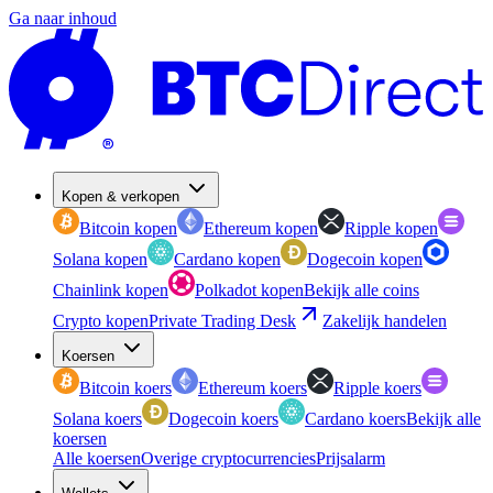
Ga naar inhoud
Kopen & verkopen
Bitcoin kopen
Ethereum kopen
Ripple kopen
Solana kopen
Cardano kopen
Dogecoin kopen
Chainlink kopen
Polkadot kopen
Bekijk alle coins
Crypto kopen
Private Trading Desk
Zakelijk handelen
Koersen
Bitcoin koers
Ethereum koers
Ripple koers
Solana koers
Dogecoin koers
Cardano koers
Bekijk alle
koersen
Alle koersen
Overige cryptocurrencies
Prijsalarm