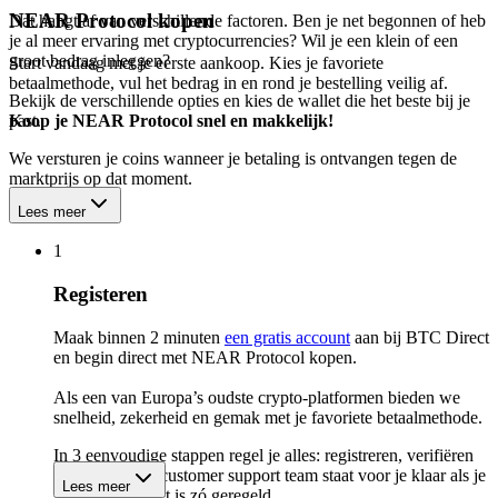
NEAR Protocol kopen
Dat hangt af van verschillende factoren. Ben je net begonnen of heb
je al meer ervaring met cryptocurrencies? Wil je een klein of een
groot bedrag inleggen?
Start vandaag met je eerste aankoop. Kies je favoriete
betaalmethode, vul het bedrag in en rond je bestelling veilig af.
Bekijk de verschillende opties en kies de wallet die het beste bij je
past.
Koop je NEAR Protocol snel en makkelijk!
We versturen je coins wanneer je betaling is ontvangen tegen de
marktprijs op dat moment.
Lees meer
1
Registeren
Maak binnen 2 minuten
een gratis account
aan bij BTC Direct
en begin direct met NEAR Protocol kopen.
Als een van Europa’s oudste crypto-platformen bieden we
snelheid, zekerheid en gemak met je favoriete betaalmethode.
In 3 eenvoudige stappen regel je alles: registreren, verifiëren
en kopen. Ons customer support team staat voor je klaar als je
Lees meer
vragen hebt. Het is zó geregeld.