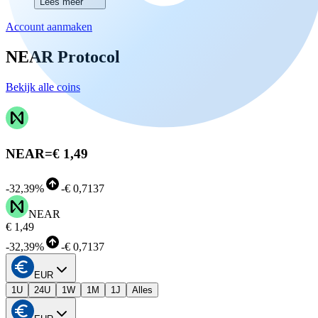
Lees meer
Account aanmaken
NEAR Protocol
Bekijk alle coins
NEAR
=
€ 1,49
-
32,39%
-
€ 0,7137
NEAR
€ 1,49
-
32,39%
-
€ 0,7137
EUR
1U
24U
1W
1M
1J
Alles