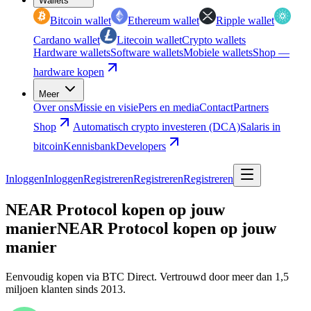
Wallets
Bitcoin wallet
Ethereum wallet
Ripple wallet
Cardano wallet
Litecoin wallet
Crypto wallets
Hardware wallets
Software wallets
Mobiele wallets
Shop —
hardware kopen
Meer
Over ons
Missie en visie
Pers en media
Contact
Partners
Shop
Automatisch crypto investeren (DCA)
Salaris in
bitcoin
Kennisbank
Developers
Inloggen
Inloggen
Registreren
Registreren
Registreren
NEAR Protocol kopen op jouw
manier
NEAR Protocol kopen op jouw
manier
Eenvoudig kopen via BTC Direct. Vertrouwd door meer dan 1,5
miljoen klanten sinds 2013.