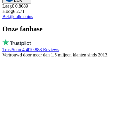
EUR
Laag
€ 0,8089
Hoog
€ 2,71
Bekijk alle coins
Onze fanbase
TrustScore
4.4
|
10.888
Reviews
Vertrouwd door meer dan 1,5 miljoen klanten sinds 2013.
Vito
Koopt bewust lokaal
Bij BTC Direct werken echte mensen, geen
bot! Ze bevriezen je geld niet. Blijf in
Nederland!
Trinity NFT
Maakte een fout, werd perfect geholpen
Ik vulde het verkeerde wallet adres in, mijn