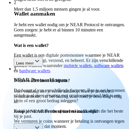
2
Meer dan 1,5 miljoen mensen gingen je al voor.
Wallet aanmaken
Je hebt een wallet nodig om je NEAR Protocol te ontvangen.
Geen zorgen: je hebt er al binnen 10 minuten een
aangemaakt.
Wat is een wallet?
Een wallet is een digitale portemonnee waarmee je NEAR
Protocol ontvangt, verzend, en beheert. Er zijn verschillende
Lees meer
soorten wallets, waaronder
mobiele wallets
,
software wallets
3
en
hardware wallets
.
NEAR Protocol kopen
Welke wallet moet ik kiezen?
Dat hangt af van verschillende factoren. Ben je net begonnen
Start vandaag met je eerste aankoop. Kies je favoriete
of heb je al meer ervaring met cryptocurrencies? Wil je een
betaalmethode, vul het bedrag in en rond je bestelling veilig
klein of een groot bedrag inleggen?
af.
Bekijk de verschillende opties en kies de wallet die het beste
Koop je NEAR Protocol snel en makkelijk!
bij je past.
We versturen je coins wanneer je betaling is ontvangen tegen
de marktprijs op dat moment.