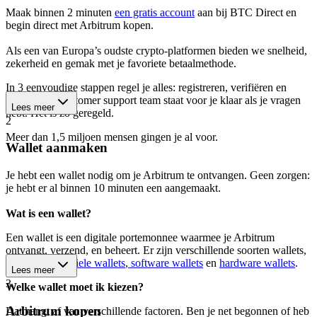
Maak binnen 2 minuten
een gratis account
aan bij BTC Direct en
begin direct met Arbitrum kopen.
Als een van Europa’s oudste crypto-platformen bieden we snelheid,
zekerheid en gemak met je favoriete betaalmethode.
In 3 eenvoudige stappen regel je alles: registreren, verifiëren en
kopen. Ons customer support team staat voor je klaar als je vragen
Lees meer
hebt. Het is zó geregeld.
2
Meer dan 1,5 miljoen mensen gingen je al voor.
Wallet aanmaken
Je hebt een wallet nodig om je Arbitrum te ontvangen. Geen zorgen:
je hebt er al binnen 10 minuten een aangemaakt.
Wat is een wallet?
Een wallet is een digitale portemonnee waarmee je Arbitrum
ontvangt, verzend, en beheert. Er zijn verschillende soorten wallets,
waaronder
mobiele wallets
,
software wallets
en
hardware wallets
.
Lees meer
3
Welke wallet moet ik kiezen?
Arbitrum kopen
Dat hangt af van verschillende factoren. Ben je net begonnen of heb