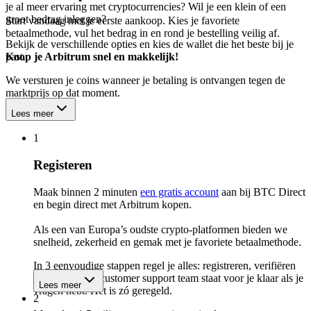
je al meer ervaring met cryptocurrencies? Wil je een klein of een
groot bedrag inleggen?
Start vandaag met je eerste aankoop. Kies je favoriete
betaalmethode, vul het bedrag in en rond je bestelling veilig af.
Bekijk de verschillende opties en kies de wallet die het beste bij je
past.
Koop je Arbitrum snel en makkelijk!
We versturen je coins wanneer je betaling is ontvangen tegen de
marktprijs op dat moment.
Lees meer
1
Registeren
Maak binnen 2 minuten
een gratis account
aan bij BTC Direct
en begin direct met Arbitrum kopen.
Als een van Europa’s oudste crypto-platformen bieden we
snelheid, zekerheid en gemak met je favoriete betaalmethode.
In 3 eenvoudige stappen regel je alles: registreren, verifiëren
en kopen. Ons customer support team staat voor je klaar als je
Lees meer
vragen hebt. Het is zó geregeld.
2