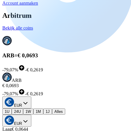
Account aanmaken
Arbitrum
Bekijk alle coins
ARB
=
€ 0,0693
-
79,07%
-
€ 0,2619
ARB
€ 0,0693
-
79,07%
-
€ 0,2619
EUR
1U
24U
1W
1M
1J
Alles
EUR
Laag
€ 0,0644