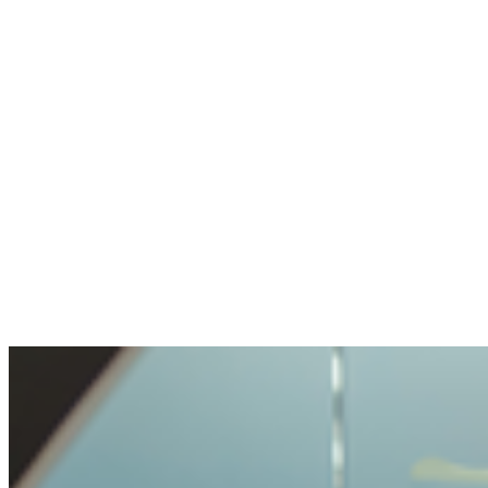
een minuut.
Anoniem
Stelde een gevoelige vraag. Netjes geholpen.
De openheid en transparantie waren prettig.
Voorzichtig behandeld, maar niet onmogelijk
gemaakt.
Benjamin
Kocht voor het eerst crypto
Crypto kopen was heel makkelijk en
probleemlos. Zo'n eenvoudig proces had ik
nog nooit meegemaakt.