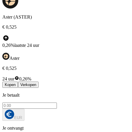
Aster (ASTER)
€ 0,525
0,26%
laatste 24 uur
Aster
€ 0,525
24 uur
0,26%
Kopen
Verkopen
Je betaalt
EUR
Je ontvangt