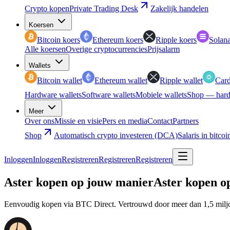
Crypto kopen
Private Trading Desk
Zakelijk handelen
Koersen
Bitcoin koers
Ethereum koers
Ripple koers
Solana
Alle koersen
Overige cryptocurrencies
Prijsalarm
Wallets
Bitcoin wallet
Ethereum wallet
Ripple wallet
Card
Hardware wallets
Software wallets
Mobiele wallets
Shop — hard
Meer
Over ons
Missie en visie
Pers en media
Contact
Partners
Shop
Automatisch crypto investeren (DCA)
Salaris in bitcoi
Inloggen
Inloggen
Registreren
Registreren
Registreren
Aster kopen op jouw manier
Aster kopen o
Eenvoudig kopen via BTC Direct. Vertrouwd door meer dan 1,5 miljo