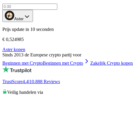
Aster
Prijs update in 10 seconden
€ 0,524985
Aster kopen
Sinds 2013 de Europese crypto partij voor
Beginnen met Crypto
Beginnen met Crypto
Zakelijk Crypto kopen
TrustScore
4.4
|
10.888
Reviews
Veilig handelen via