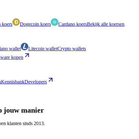
 koers
Dogecoin koers
Cardano koers
Bekijk alle koersen
ano wallet
Litecoin wallet
Crypto wallets
ware kopen
n
Kennisbank
Developers
p jouw manier
en klanten sinds 2013.