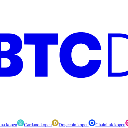
ana kopen
Cardano kopen
Dogecoin kopen
Chainlink kopen