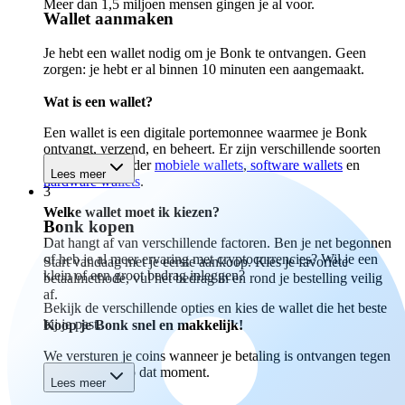
Meer dan 1,5 miljoen mensen gingen je al voor.
Wallet aanmaken
Je hebt een wallet nodig om je Bonk te ontvangen. Geen
zorgen: je hebt er al binnen 10 minuten een aangemaakt.
Wat is een wallet?
Een wallet is een digitale portemonnee waarmee je Bonk
ontvangt, verzend, en beheert. Er zijn verschillende soorten
wallets, waaronder
mobiele wallets
,
software wallets
en
Lees meer
hardware wallets
.
3
Welke wallet moet ik kiezen?
Bonk kopen
Dat hangt af van verschillende factoren. Ben je net begonnen
of heb je al meer ervaring met cryptocurrencies? Wil je een
Start vandaag met je eerste aankoop. Kies je favoriete
klein of een groot bedrag inleggen?
betaalmethode, vul het bedrag in en rond je bestelling veilig
af.
Bekijk de verschillende opties en kies de wallet die het beste
bij je past.
Koop je Bonk snel en makkelijk!
We versturen je coins wanneer je betaling is ontvangen tegen
de marktprijs op dat moment.
Lees meer