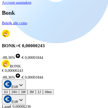
Account aanmaken
Bonk
Bekijk alle coins
BONK
=
€ 0,00000243
-
88,36%
-
€ 0,00001844
BONK
€ 0,00000243
-
88,36%
-
€ 0,00001844
EUR
1U
24U
1W
1M
1J
Alles
EUR
Laag
€ 0,00000236