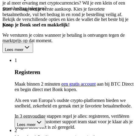
je al meer ervaring met cryptocurrencies? Wil je een klein of een
groot bedrag inleggen?
Start vandaag met je eerste aankoop. Kies je favoriete
betaalmethode, vul het bedrag in en rond je bestelling veilig af.
Bekijk de verschillende opties en kies de wallet die het beste bij je
past.
Koop je Bonk snel en makkelijk!
We versturen je coins wanneer je betaling is ontvangen tegen de
marktprijs op dat moment.
Lees meer
1
Registeren
Maak binnen 2 minuten
een gratis account
aan bij BTC Direct
en begin direct met Bonk kopen.
Als een van Europa’s oudste crypto-platformen bieden we
snelheid, zekerheid en gemak met je favoriete betaalmethode.
In 3 eenvoudige stappen regel je alles: registreren, verifiëren
en kopen. Ons customer support team staat voor je klaar als je
Lees meer
vragen hebt. Het is zó geregeld.
2