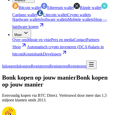
Wallets
Bitcoin wallet
Ethereum wallet
Ripple wallet
Cardano wallet
Litecoin wallet
Crypto wallets
Hardware wallets
Software wallets
Mobiele wallets
Shop —
hardware kopen
Meer
Over ons
Missie en visie
Pers en media
Contact
Partners
Shop
Automatisch crypto investeren (DCA)
Salaris in
bitcoin
Kennisbank
Developers
Inloggen
Inloggen
Registreren
Registreren
Registreren
Bonk kopen op jouw manier
Bonk kopen
op jouw manier
Eenvoudig kopen via BTC Direct. Vertrouwd door meer dan 1,5
miljoen klanten sinds 2013.