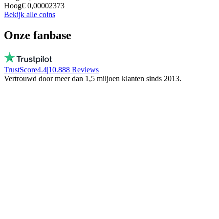
Hoog
€ 0,00002373
Bekijk alle coins
Onze fanbase
TrustScore
4.4
|
10.888
Reviews
Vertrouwd door meer dan 1,5 miljoen klanten sinds 2013.
Vito
Koopt bewust lokaal
Bij BTC Direct werken echte mensen, geen
bot! Ze bevriezen je geld niet. Blijf in
Nederland!
Trinity NFT
Maakte een fout, werd perfect geholpen
Ik vulde het verkeerde wallet adres in, mijn
fout. Daan hielp me via de chat en loste alles