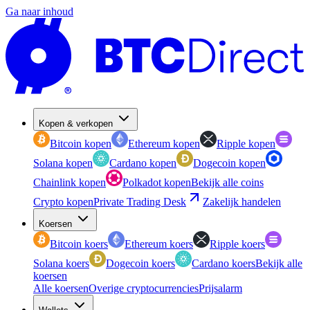
Ga naar inhoud
Kopen & verkopen
Bitcoin kopen
Ethereum kopen
Ripple kopen
Solana kopen
Cardano kopen
Dogecoin kopen
Chainlink kopen
Polkadot kopen
Bekijk alle coins
Crypto kopen
Private Trading Desk
Zakelijk handelen
Koersen
Bitcoin koers
Ethereum koers
Ripple koers
Solana koers
Dogecoin koers
Cardano koers
Bekijk alle
koersen
Alle koersen
Overige cryptocurrencies
Prijsalarm