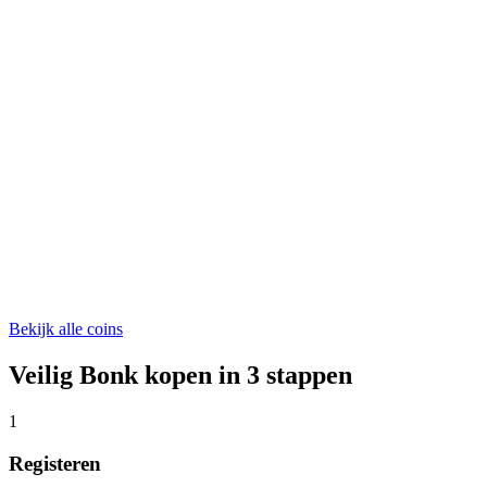
ONDO
€ 0,324154
WLFI
€ 0,04609868
ASTER
€ 0,524985
Bekijk alle coins
Veilig Bonk kopen in 3 stappen
1
Registeren