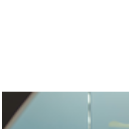
een minuut.
Anoniem
Stelde een gevoelige vraag. Netjes geholpen.
De openheid en transparantie waren prettig.
Voorzichtig behandeld, maar niet onmogelijk
gemaakt.
Benjamin
Kocht voor het eerst crypto
Crypto kopen was heel makkelijk en
probleemlos. Zo'n eenvoudig proces had ik
nog nooit meegemaakt.