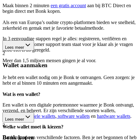
Maak binnen 2 minuten
een gratis account
aan bij BTC Direct en
begin direct met Bonk kopen.
Als een van Europa’s oudste crypto-platformen bieden we snelheid,
zekerheid en gemak met je favoriete betaalmethode.
In 3 eenvoudige stappen regel je alles: registreren, verifiëren en
kopen. Ons customer support team staat voor je klaar als je vragen
Lees meer
hebt. Het is zó geregeld.
2
Meer dan 1,5 miljoen mensen gingen je al voor.
Wallet aanmaken
Je hebt een wallet nodig om je Bonk te ontvangen. Geen zorgen: je
hebt er al binnen 10 minuten een aangemaakt.
Wat is een wallet?
Een wallet is een digitale portemonnee waarmee je Bonk ontvangt,
verzend, en beheert. Er zijn verschillende soorten wallets,
waaronder
mobiele wallets
,
software wallets
en
hardware wallets
.
Lees meer
3
Welke wallet moet ik kiezen?
Bonk kopen
Dat hangt af van verschillende factoren. Ben je net begonnen of heb