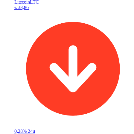
Litecoin
LTC
€ 38,86
0,28%
24u