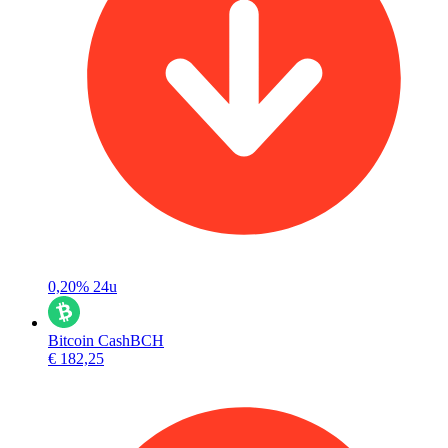
0,20%
24u
Bitcoin Cash
BCH
€ 182,25