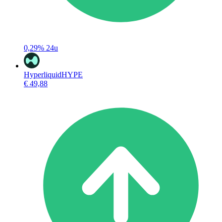
0,29%
24u
Hyperliquid
HYPE
€ 49,88