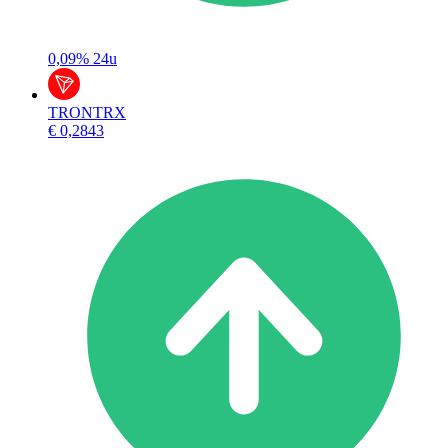
0,09%
24u
TRON
TRX
€ 0,2843