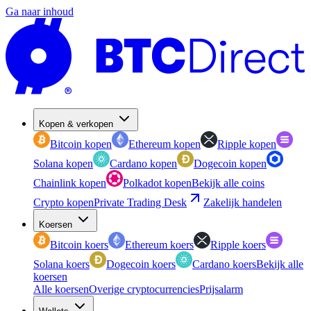
Ga naar inhoud
Kopen & verkopen
Bitcoin kopen
Ethereum kopen
Ripple kopen
Solana kopen
Cardano kopen
Dogecoin kopen
Chainlink kopen
Polkadot kopen
Bekijk alle coins
Crypto kopen
Private Trading Desk
Zakelijk handelen
Koersen
Bitcoin koers
Ethereum koers
Ripple koers
Solana koers
Dogecoin koers
Cardano koers
Bekijk alle
koersen
Alle koersen
Overige cryptocurrencies
Prijsalarm