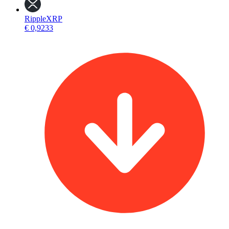
Ripple
XRP
€ 0,9233