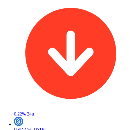
0,22%
24u
USD Coin
USDC