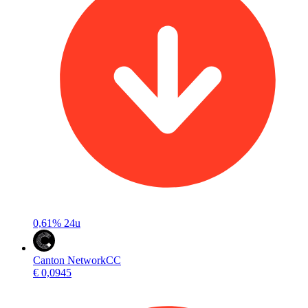
0,61%
24u
Canton Network
CC
€ 0,0945