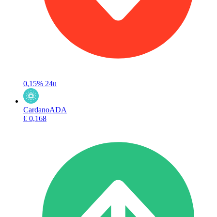
0,15%
24u
Cardano
ADA
€ 0,168