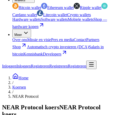
Wallets
Bitcoin wallet
Ethereum wallet
Ripple wallet
Cardano wallet
Litecoin wallet
Crypto wallets
Hardware wallets
Software wallets
Mobiele wallets
Shop —
hardware kopen
Meer
Over ons
Missie en visie
Pers en media
Contact
Partners
Shop
Automatisch crypto investeren (DCA)
Salaris in
bitcoin
Kennisbank
Developers
Inloggen
Inloggen
Registreren
Registreren
Registreren
Home
/
Koersen
/
NEAR Protocol
NEAR Protocol koers
NEAR Protocol
koers