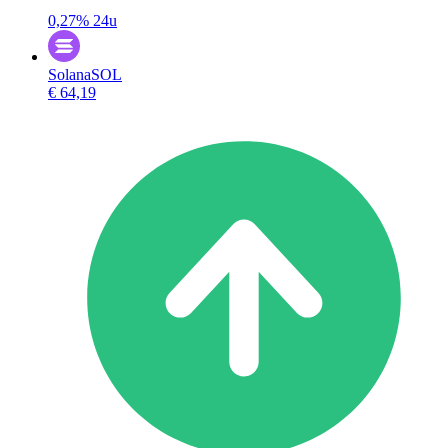
0,27%
24u
Solana
SOL
€ 64,19