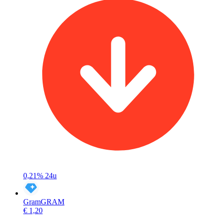
0,21%
24u
Gram
GRAM
€ 1,20