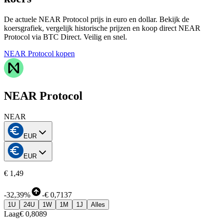
De actuele NEAR Protocol prijs in euro en dollar. Bekijk de
koersgrafiek, vergelijk historische prijzen en koop direct NEAR
Protocol via BTC Direct. Veilig en snel.
NEAR Protocol kopen
NEAR Protocol
NEAR
EUR
EUR
€ 1,49
-
32,39%
-
€ 0,7137
1U
24U
1W
1M
1J
Alles
Laag
€ 0,8089