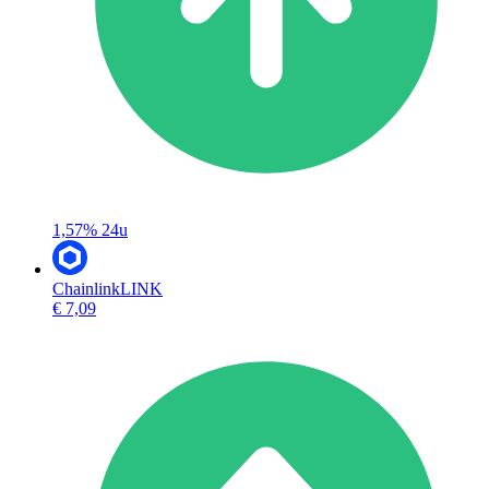
1,57%
24u
Chainlink
LINK
€ 7,09