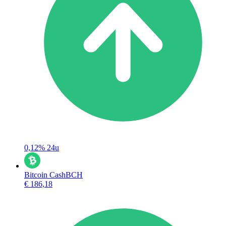
0,12%
24u
Bitcoin Cash
BCH
€ 186,18