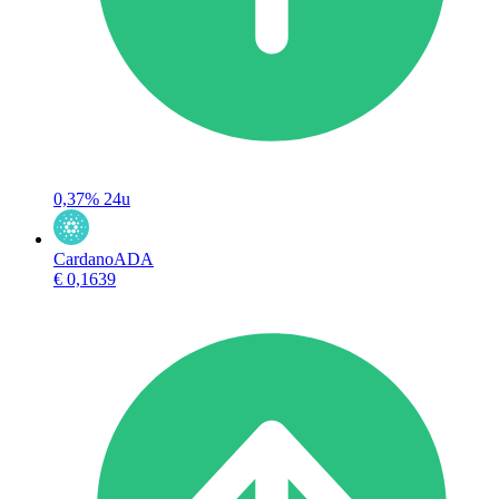
0,37%
24u
Cardano
ADA
€ 0,1639