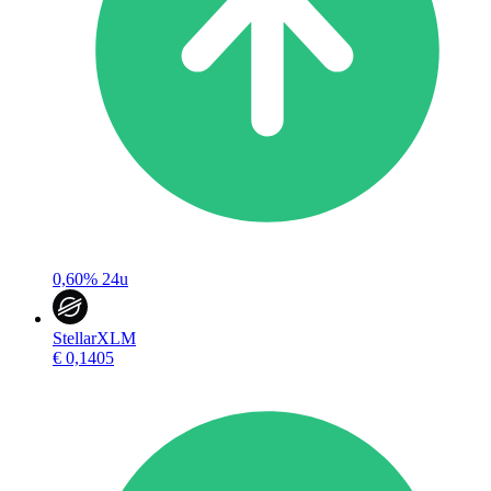
0,60%
24u
Stellar
XLM
€ 0,1405