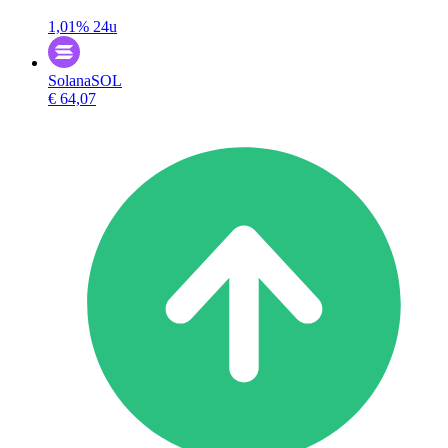
1,01%
24u
Solana
SOL
€ 64,07