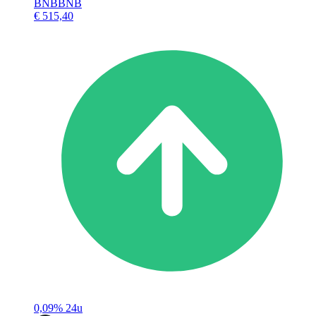
BNB
BNB
€ 515,40
0,09%
24u