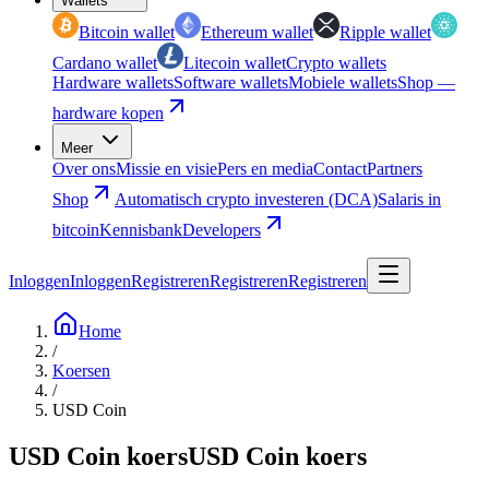
Wallets
Bitcoin wallet
Ethereum wallet
Ripple wallet
Cardano wallet
Litecoin wallet
Crypto wallets
Hardware wallets
Software wallets
Mobiele wallets
Shop —
hardware kopen
Meer
Over ons
Missie en visie
Pers en media
Contact
Partners
Shop
Automatisch crypto investeren (DCA)
Salaris in
bitcoin
Kennisbank
Developers
Inloggen
Inloggen
Registreren
Registreren
Registreren
Home
/
Koersen
/
USD Coin
USD Coin koers
USD Coin koers