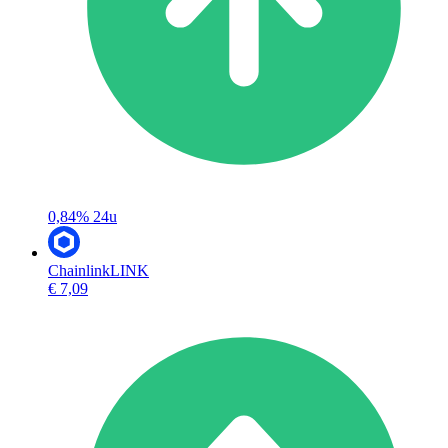
0,84%
24u
Chainlink
LINK
€ 7,09