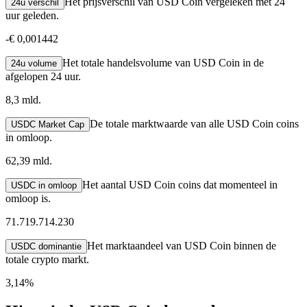
Het prijsverschil van USD Coin vergeleken met 24
24u verschil
uur geleden.
-
€ 0,001442
Het totale handelsvolume van USD Coin in de
24u volume
afgelopen 24 uur.
8,3 mld.
De totale marktwaarde van alle USD Coin coins
USDC Market Cap
in omloop.
62,39 mld.
Het aantal USD Coin coins dat momenteel in
USDC in omloop
omloop is.
71.719.714.230
Het marktaandeel van USD Coin binnen de
USDC dominantie
totale crypto markt.
3,14%