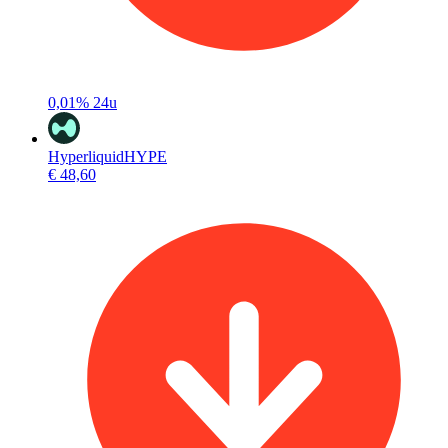
0,01%
24u
Hyperliquid
HYPE
€ 48,60