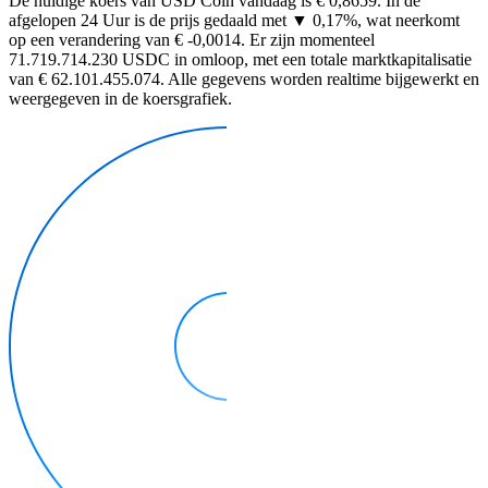
De huidige koers van USD Coin vandaag is € 0,8659. In de
afgelopen 24 Uur is de prijs gedaald met ▼ 0,17%, wat neerkomt
op een verandering van € -0,0014. Er zijn momenteel
71.719.714.230 USDC in omloop, met een totale marktkapitalisatie
van € 62.101.455.074. Alle gegevens worden realtime bijgewerkt en
weergegeven in de koersgrafiek.