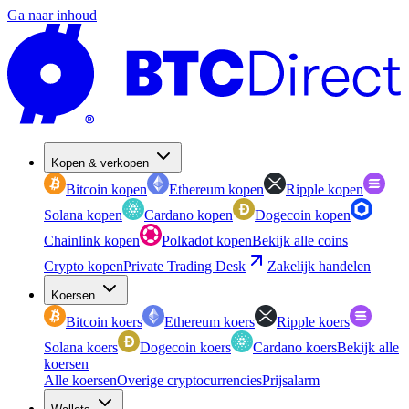
Ga naar inhoud
Kopen & verkopen
Bitcoin kopen
Ethereum kopen
Ripple kopen
Solana kopen
Cardano kopen
Dogecoin kopen
Chainlink kopen
Polkadot kopen
Bekijk alle coins
Crypto kopen
Private Trading Desk
Zakelijk handelen
Koersen
Bitcoin koers
Ethereum koers
Ripple koers
Solana koers
Dogecoin koers
Cardano koers
Bekijk alle
koersen
Alle koersen
Overige cryptocurrencies
Prijsalarm