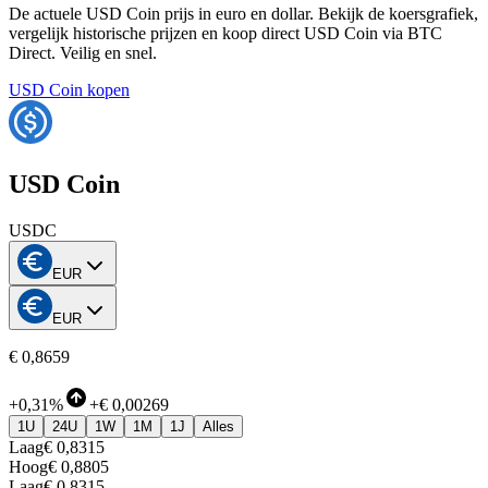
De actuele USD Coin prijs in euro en dollar. Bekijk de koersgrafiek,
vergelijk historische prijzen en koop direct USD Coin via BTC
Direct. Veilig en snel.
USD Coin kopen
USD Coin
USDC
EUR
EUR
€ 0,8659
+
0,31%
+
€ 0,00269
1U
24U
1W
1M
1J
Alles
Laag
€ 0,8315
Hoog
€ 0,8805
Laag
€ 0,8315