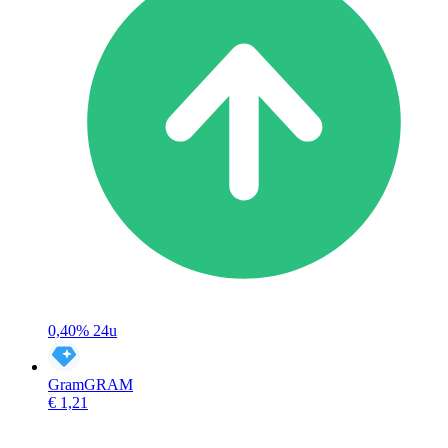
0,40%
24u
Gram
GRAM
€ 1,21