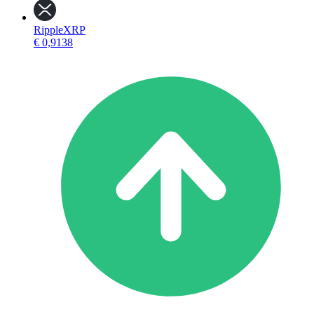
Ripple
XRP
€ 0,9138