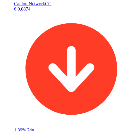
Canton Network
CC
€ 0,0874
1,39%
24u