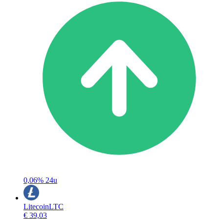
0,06%
24u
Litecoin
LTC
€ 39,03