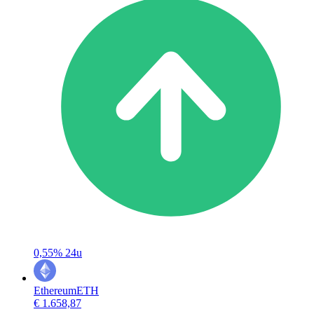
0,55%
24u
Ethereum
ETH
€ 1.658,87