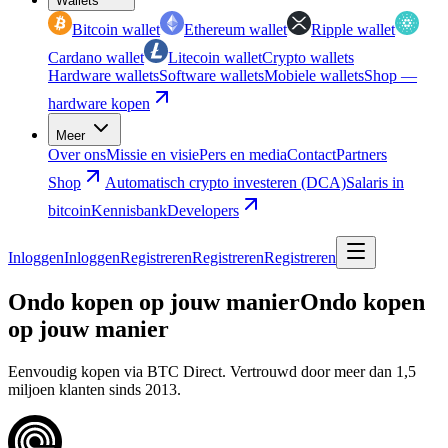
Wallets
Bitcoin wallet
Ethereum wallet
Ripple wallet
Cardano wallet
Litecoin wallet
Crypto wallets
Hardware wallets
Software wallets
Mobiele wallets
Shop —
hardware kopen
Meer
Over ons
Missie en visie
Pers en media
Contact
Partners
Shop
Automatisch crypto investeren (DCA)
Salaris in
bitcoin
Kennisbank
Developers
Inloggen
Inloggen
Registreren
Registreren
Registreren
Ondo kopen op jouw manier
Ondo kopen
op jouw manier
Eenvoudig kopen via BTC Direct. Vertrouwd door meer dan 1,5
miljoen klanten sinds 2013.