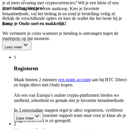
je al meer ervaring met cryptocurrencies? Wil je een klein of een
groot bedrag inleggen?
Start vandaag met je eerste aankoop. Kies je favoriete
betaalmethode, vul het bedrag in en rond je bestelling veilig af.
Bekijk de verschillende opties en kies de wallet die het beste bij je
past.
Koop je Ondo snel en makkelijk!
We versturen je coins wanneer je betaling is ontvangen tegen de
marktprijs op dat moment.
Lees meer
1
Registeren
Maak binnen 2 minuten
een gratis account
aan bij BTC Direct
en begin direct met Ondo kopen.
Als een van Europa’s oudste crypto-platformen bieden we
snelheid, zekerheid en gemak met je favoriete betaalmethode.
In 3 eenvoudige stappen regel je alles: registreren, verifiëren
en kopen. Ons customer support team staat voor je klaar als je
Lees meer
vragen hebt. Het is zó geregeld.
2