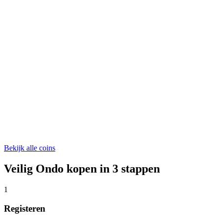
ONDO
€ 0,329246
WLFI
€ 0,04688188
ASTER
€ 0,523846
Bekijk alle coins
Veilig Ondo kopen in 3 stappen
1
Registeren