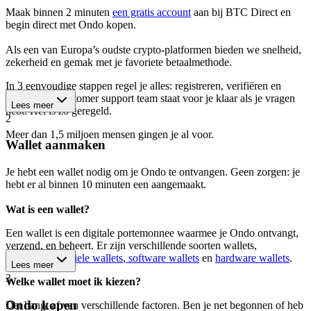
Maak binnen 2 minuten
een gratis account
aan bij BTC Direct en
begin direct met Ondo kopen.
Als een van Europa’s oudste crypto-platformen bieden we snelheid,
zekerheid en gemak met je favoriete betaalmethode.
In 3 eenvoudige stappen regel je alles: registreren, verifiëren en
kopen. Ons customer support team staat voor je klaar als je vragen
Lees meer
hebt. Het is zó geregeld.
2
Meer dan 1,5 miljoen mensen gingen je al voor.
Wallet aanmaken
Je hebt een wallet nodig om je Ondo te ontvangen. Geen zorgen: je
hebt er al binnen 10 minuten een aangemaakt.
Wat is een wallet?
Een wallet is een digitale portemonnee waarmee je Ondo ontvangt,
verzend, en beheert. Er zijn verschillende soorten wallets,
waaronder
mobiele wallets
,
software wallets
en
hardware wallets
.
Lees meer
3
Welke wallet moet ik kiezen?
Ondo kopen
Dat hangt af van verschillende factoren. Ben je net begonnen of heb