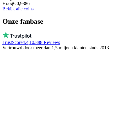
Hoog
€ 0,9386
Bekijk alle coins
Onze fanbase
TrustScore
4.4
|
10.888
Reviews
Vertrouwd door meer dan 1,5 miljoen klanten sinds 2013.
Vito
Koopt bewust lokaal
Bij BTC Direct werken echte mensen, geen
bot! Ze bevriezen je geld niet. Blijf in
Nederland!
Trinity NFT
Maakte een fout, werd perfect geholpen
Ik vulde het verkeerde wallet adres in, mijn
fout. Daan hielp me via de chat en loste alles