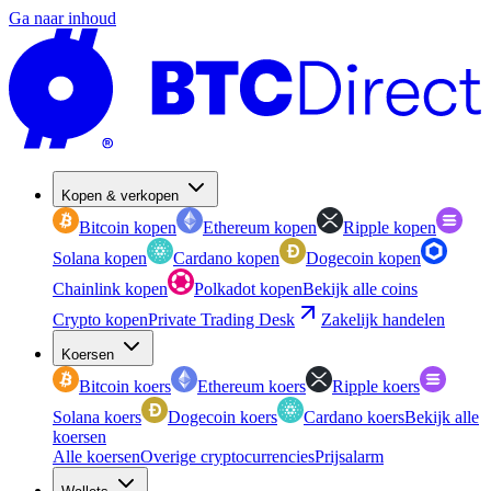
Ga naar inhoud
Kopen & verkopen
Bitcoin kopen
Ethereum kopen
Ripple kopen
Solana kopen
Cardano kopen
Dogecoin kopen
Chainlink kopen
Polkadot kopen
Bekijk alle coins
Crypto kopen
Private Trading Desk
Zakelijk handelen
Koersen
Bitcoin koers
Ethereum koers
Ripple koers
Solana koers
Dogecoin koers
Cardano koers
Bekijk alle
koersen
Alle koersen
Overige cryptocurrencies
Prijsalarm