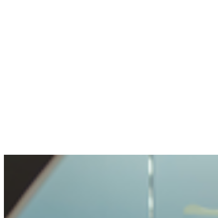
een minuut.
Anoniem
Stelde een gevoelige vraag. Netjes geholpen.
De openheid en transparantie waren prettig.
Voorzichtig behandeld, maar niet onmogelijk
gemaakt.
Benjamin
Kocht voor het eerst crypto
Crypto kopen was heel makkelijk en
probleemlos. Zo'n eenvoudig proces had ik
nog nooit meegemaakt.