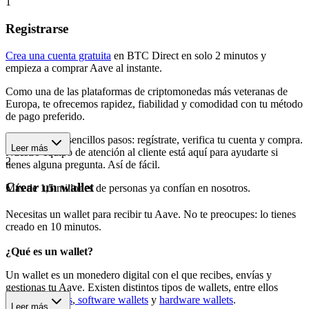
1
Registrarse
Crea una cuenta gratuita
en BTC Direct en solo 2 minutos y
empieza a comprar Aave al instante.
Como una de las plataformas de criptomonedas más veteranas de
Europa, te ofrecemos rapidez, fiabilidad y comodidad con tu método
de pago preferido.
Empieza en 3 sencillos pasos: regístrate, verifica tu cuenta y compra.
Leer más
Nuestro equipo de atención al cliente está aquí para ayudarte si
2
tienes alguna pregunta. Así de fácil.
Crear un wallet
Más de 1,5 millones de personas ya confían en nosotros.
Necesitas un wallet para recibir tu Aave. No te preocupes: lo tienes
creado en 10 minutos.
¿Qué es un wallet?
Un wallet es un monedero digital con el que recibes, envías y
gestionas tu Aave. Existen distintos tipos de wallets, entre ellos
wallets móviles
,
software wallets
y
hardware wallets
.
Leer más