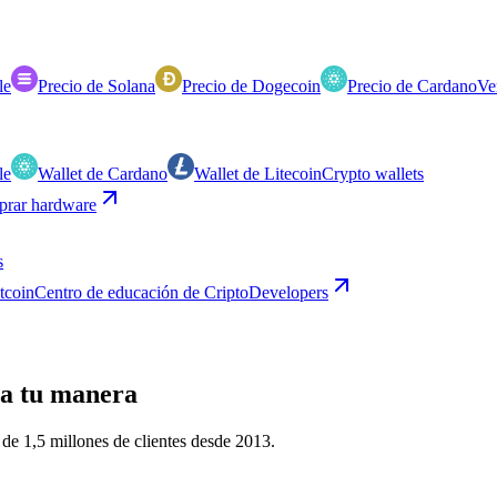
le
Precio de Solana
Precio de Dogecoin
Precio de Cardano
Ve
le
Wallet de Cardano
Wallet de Litecoin
Crypto wallets
rar hardware
s
itcoin
Centro de educación de Cripto
Developers
a tu manera
de 1,5 millones de clientes desde 2013.