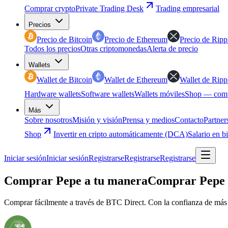
Comprar crypto
Private Trading Desk
Trading empresarial
Precios
Precio de Bitcoin
Precio de Ethereum
Precio de Ripp
Todos los precios
Otras criptomonedas
Alerta de precio
Wallets
Wallet de Bitcoin
Wallet de Ethereum
Wallet de Ripp
Hardware wallets
Software wallets
Wallets móviles
Shop — comp
Más
Sobre nosotros
Misión y visión
Prensa y medios
Contacto
Partner
Shop
Invertir en cripto automáticamente (DCA)
Salario en b
Iniciar sesión
Iniciar sesión
Registrarse
Registrarse
Registrarse
Comprar Pepe a tu manera
Comprar Pepe 
Comprar fácilmente a través de BTC Direct. Con la confianza de más 