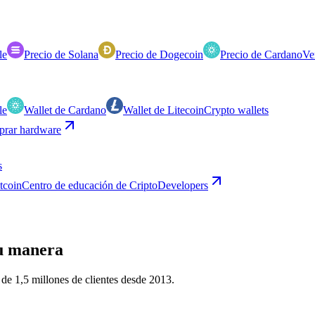
le
Precio de Solana
Precio de Dogecoin
Precio de Cardano
Ve
le
Wallet de Cardano
Wallet de Litecoin
Crypto wallets
rar hardware
s
itcoin
Centro de educación de Cripto
Developers
u manera
de 1,5 millones de clientes desde 2013.