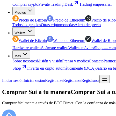
Comprar crypto
Private Trading Desk
Trading empresarial
Precios
Precio de Bitcoin
Precio de Ethereum
Precio de Ripp
Todos los precios
Otras criptomonedas
Alerta de precio
Wallets
Wallet de Bitcoin
Wallet de Ethereum
Wallet de Ripp
Hardware wallets
Software wallets
Wallets móviles
Shop — comp
Más
Sobre nosotros
Misión y visión
Prensa y medios
Contacto
Partner
Shop
Invertir en cripto automáticamente (DCA)
Salario en b
Iniciar sesión
Iniciar sesión
Registrarse
Registrarse
Registrarse
Comprar Sui a tu manera
Comprar Sui a t
Comprar fácilmente a través de BTC Direct. Con la confianza de más 