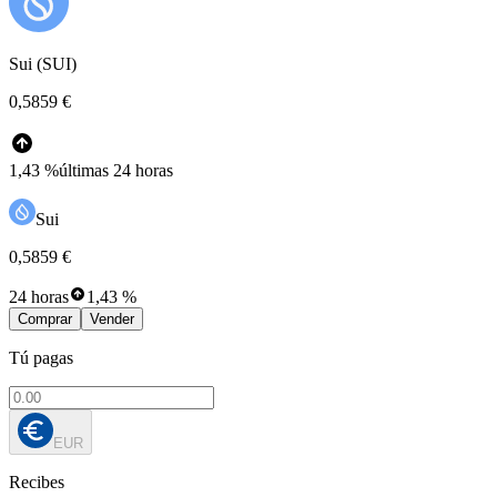
Sui (SUI)
0,5859 €
1,43 %
últimas 24 horas
Sui
0,5859 €
24 horas
1,43 %
Comprar
Vender
Tú pagas
EUR
Recibes