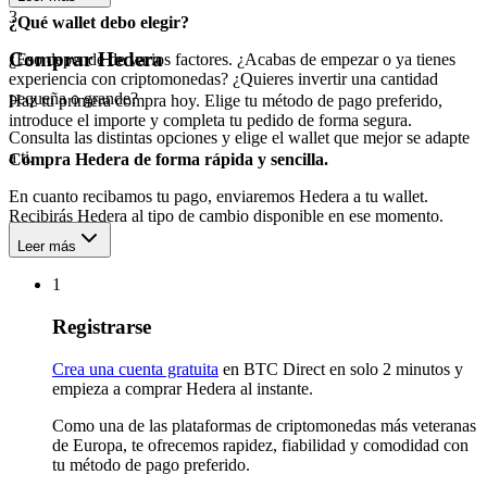
3
¿Qué wallet debo elegir?
Comprar Hedera
¿Eso depende de varios factores. ¿Acabas de empezar o ya tienes
experiencia con criptomonedas? ¿Quieres invertir una cantidad
pequeña o grande?
Haz tu primera compra hoy. Elige tu método de pago preferido,
introduce el importe y completa tu pedido de forma segura.
Consulta las distintas opciones y elige el wallet que mejor se adapte
a ti.
Compra Hedera de forma rápida y sencilla.
En cuanto recibamos tu pago, enviaremos Hedera a tu wallet.
Recibirás Hedera al tipo de cambio disponible en ese momento.
Leer más
1
Registrarse
Crea una cuenta gratuita
en BTC Direct en solo 2 minutos y
empieza a comprar Hedera al instante.
Como una de las plataformas de criptomonedas más veteranas
de Europa, te ofrecemos rapidez, fiabilidad y comodidad con
tu método de pago preferido.