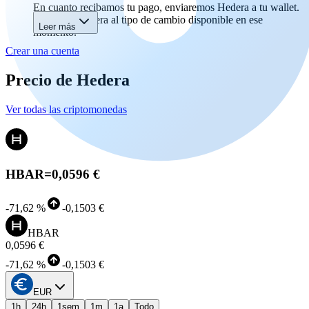
En cuanto recibamos tu pago, enviaremos Hedera a tu wallet.
Recibirás Hedera al tipo de cambio disponible en ese
Leer más
momento.
Crear una cuenta
Precio de Hedera
Ver todas las criptomonedas
HBAR
=
0,0596 €
-
71,62 %
-
0,1503 €
HBAR
0,0596 €
-
71,62 %
-
0,1503 €
EUR
1h
24h
1sem
1m
1a
Todo