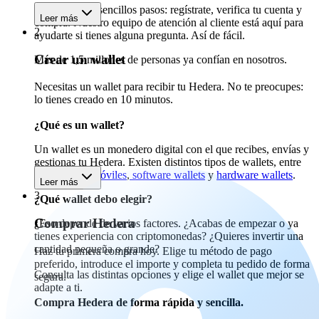
Empieza en 3 sencillos pasos: regístrate, verifica tu cuenta y
Leer más
compra. Nuestro equipo de atención al cliente está aquí para
2
ayudarte si tienes alguna pregunta. Así de fácil.
Crear un wallet
Más de 1,5 millones de personas ya confían en nosotros.
Necesitas un wallet para recibir tu Hedera. No te preocupes:
lo tienes creado en 10 minutos.
¿Qué es un wallet?
Un wallet es un monedero digital con el que recibes, envías y
gestionas tu Hedera. Existen distintos tipos de wallets, entre
ellos
wallets móviles
,
software wallets
y
hardware wallets
.
Leer más
3
¿Qué wallet debo elegir?
Comprar Hedera
¿Eso depende de varios factores. ¿Acabas de empezar o ya
tienes experiencia con criptomonedas? ¿Quieres invertir una
cantidad pequeña o grande?
Haz tu primera compra hoy. Elige tu método de pago
preferido, introduce el importe y completa tu pedido de forma
Consulta las distintas opciones y elige el wallet que mejor se
segura.
adapte a ti.
Compra Hedera de forma rápida y sencilla.