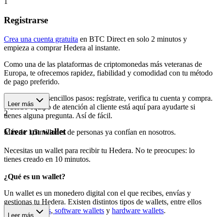
1
Registrarse
Crea una cuenta gratuita
en BTC Direct en solo 2 minutos y
empieza a comprar Hedera al instante.
Como una de las plataformas de criptomonedas más veteranas de
Europa, te ofrecemos rapidez, fiabilidad y comodidad con tu método
de pago preferido.
Empieza en 3 sencillos pasos: regístrate, verifica tu cuenta y compra.
Leer más
Nuestro equipo de atención al cliente está aquí para ayudarte si
2
tienes alguna pregunta. Así de fácil.
Crear un wallet
Más de 1,5 millones de personas ya confían en nosotros.
Necesitas un wallet para recibir tu Hedera. No te preocupes: lo
tienes creado en 10 minutos.
¿Qué es un wallet?
Un wallet es un monedero digital con el que recibes, envías y
gestionas tu Hedera. Existen distintos tipos de wallets, entre ellos
wallets móviles
,
software wallets
y
hardware wallets
.
Leer más