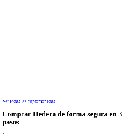
ONDO
0,304091 €
WLFI
0,04524203 €
ASTER
0,521442 €
Ver todas las criptomonedas
Comprar Hedera de forma segura en 3
pasos