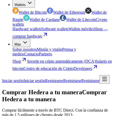
Wallets
Wallet de Bitcoin
Wallet de Ethereum
Wallet de
Ripple
Wallet de Cardano
Wallet de Litecoin
Crypto
wallets
Hardware wallets
Software wallets
Wallets móviles
Shop —
comprar hardware
Más
Sobre nosotros
Misión y visión
Prensa y
medios
Contacto
Partners
Shop
Invertir en cripto automáticamente (DCA)
Salario en
bitcoin
Centro de educación de Cripto
Developers
Iniciar sesión
Iniciar sesión
Registrarse
Registrarse
Registrarse
Comprar Hedera a tu manera
Comprar
Hedera a tu manera
Comprar fácilmente a través de BTC Direct. Con la confianza de
más de 1,5 millones de clientes desde 2013.