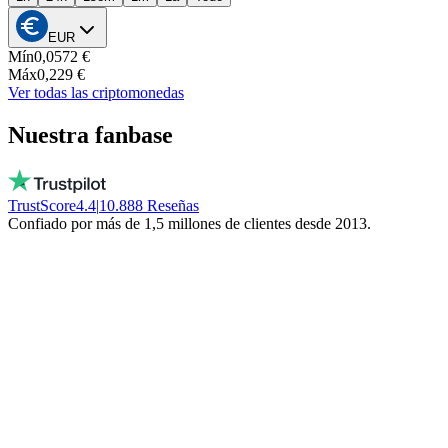
EUR
Mín
0,0572 €
Máx
0,229 €
Ver todas las criptomonedas
Nuestra fanbase
TrustScore
4.4
|
10.888
Reseñas
Confiado por más de 1,5 millones de clientes desde 2013.
Vito
Compra local por convicción
Personas reales, disponibles cada día, ¡no un
bot! No congelan tu dinero. ¡Quédate local!
Trinity NFT
Cometió un error. Recibió ayuda perfecta.