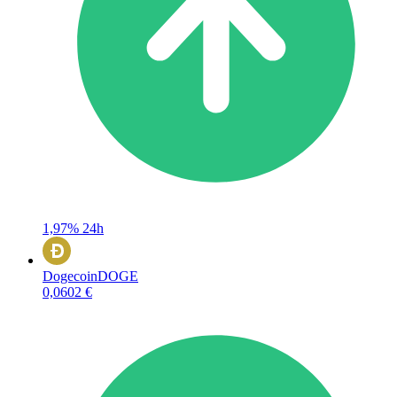
1,97%
24h
Dogecoin
DOGE
0,0602 €