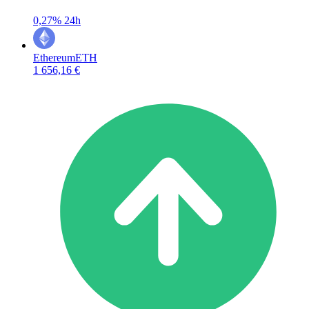
0,27%
24h
Ethereum
ETH
1 656,16 €