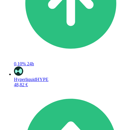
0,10%
24h
Hyperliquid
HYPE
48,82 €