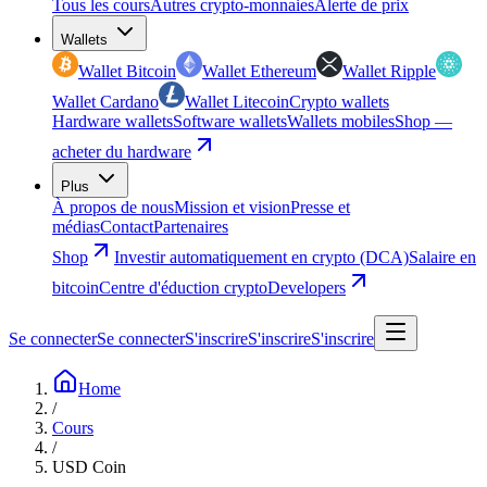
Tous les cours
Autres crypto-monnaies
Alerte de prix
Wallets
Wallet Bitcoin
Wallet Ethereum
Wallet Ripple
Wallet Cardano
Wallet Litecoin
Crypto wallets
Hardware wallets
Software wallets
Wallets mobiles
Shop —
acheter du hardware
Plus
À propos de nous
Mission et vision
Presse et
médias
Contact
Partenaires
Shop
Investir automatiquement en crypto (DCA)
Salaire en
bitcoin
Centre d'éduction crypto
Developers
Se connecter
Se connecter
S'inscrire
S'inscrire
S'inscrire
Home
/
Cours
/
USD Coin