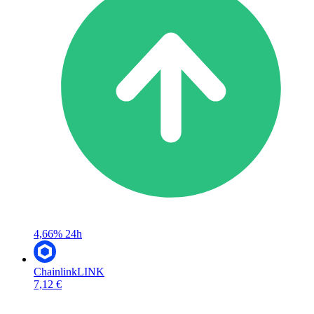
4,66%
24h
Chainlink
LINK
7,12 €