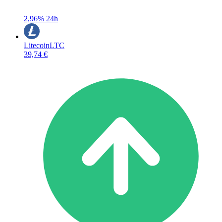
2,96%
24h
Litecoin
LTC
39,74 €