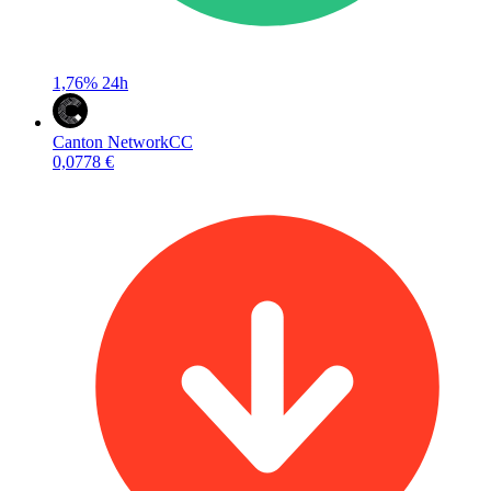
1,76%
24h
Canton Network
CC
0,0778 €