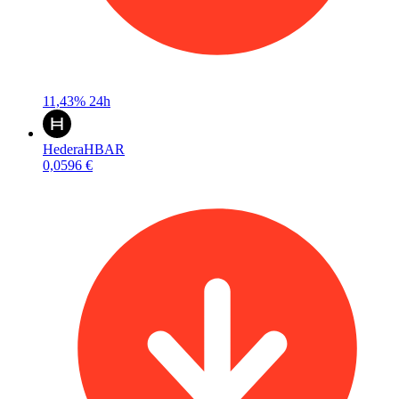
11,43%
24h
Hedera
HBAR
0,0596 €