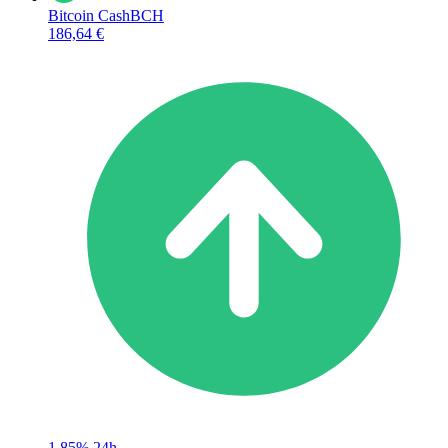
Bitcoin Cash
BCH
186,64 €
1,85%
24h