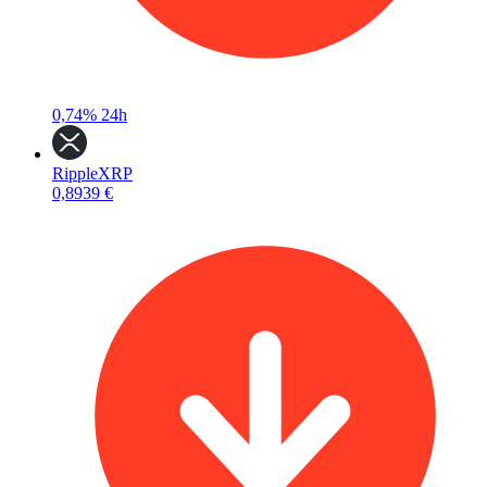
0,74%
24h
Ripple
XRP
0,8939 €