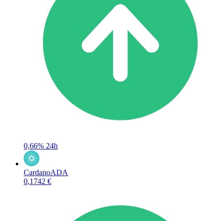
0,66%
24h
Cardano
ADA
0,1742 €