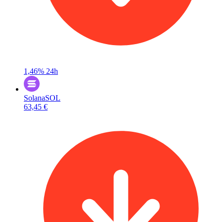
1,46%
24h
Solana
SOL
63,45 €