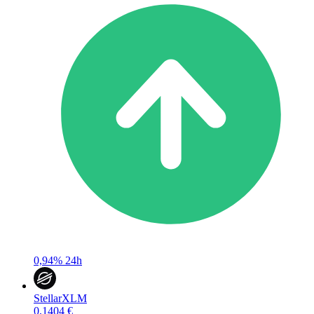
0,94%
24h
Stellar
XLM
0,1404 €