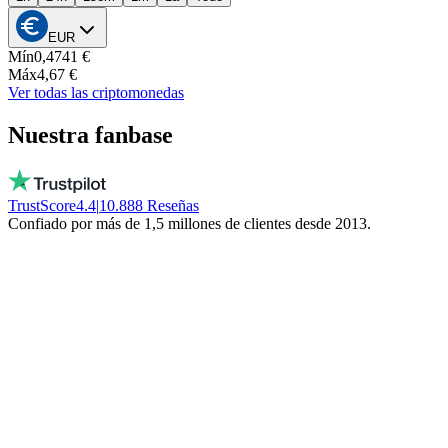
EUR
Mín
0,4741 €
Máx
4,67 €
Ver todas las criptomonedas
Nuestra fanbase
TrustScore
4.4
|
10.888
Reseñas
Confiado por más de 1,5 millones de clientes desde 2013.
Vito
Compra local por convicción
Personas reales, disponibles cada día, ¡no un
bot! No congelan tu dinero. ¡Quédate local!
Trinity NFT
Cometió un error. Recibió ayuda perfecta.