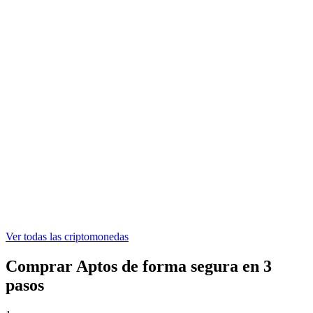
ONDO
0,301055 €
WLFI
0,04489304 €
ASTER
0,519417 €
Ver todas las criptomonedas
Comprar Aptos de forma segura en 3
pasos