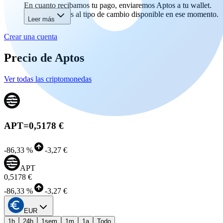
En cuanto recibamos tu pago, enviaremos Aptos a tu wallet.
Recibirás Aptos al tipo de cambio disponible en ese momento.
Leer más
Crear una cuenta
Precio de Aptos
Ver todas las criptomonedas
APT
=
0,5178 €
-
86,33 %
-
3,27 €
APT
0,5178 €
-
86,33 %
-
3,27 €
EUR
1h
24h
1sem
1m
1a
Todo