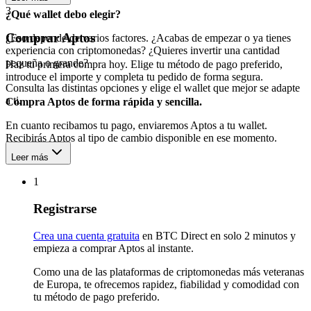
3
¿Qué wallet debo elegir?
Comprar Aptos
¿Eso depende de varios factores. ¿Acabas de empezar o ya tienes
experiencia con criptomonedas? ¿Quieres invertir una cantidad
pequeña o grande?
Haz tu primera compra hoy. Elige tu método de pago preferido,
introduce el importe y completa tu pedido de forma segura.
Consulta las distintas opciones y elige el wallet que mejor se adapte
a ti.
Compra Aptos de forma rápida y sencilla.
En cuanto recibamos tu pago, enviaremos Aptos a tu wallet.
Recibirás Aptos al tipo de cambio disponible en ese momento.
Leer más
1
Registrarse
Crea una cuenta gratuita
en BTC Direct en solo 2 minutos y
empieza a comprar Aptos al instante.
Como una de las plataformas de criptomonedas más veteranas
de Europa, te ofrecemos rapidez, fiabilidad y comodidad con
tu método de pago preferido.