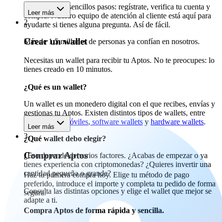
Empieza en 3 sencillos pasos: regístrate, verifica tu cuenta y
Leer más
compra. Nuestro equipo de atención al cliente está aquí para
2
ayudarte si tienes alguna pregunta. Así de fácil.
Crear un wallet
Más de 1,5 millones de personas ya confían en nosotros.
Necesitas un wallet para recibir tu Aptos. No te preocupes: lo
tienes creado en 10 minutos.
¿Qué es un wallet?
Un wallet es un monedero digital con el que recibes, envías y
gestionas tu Aptos. Existen distintos tipos de wallets, entre
ellos
wallets móviles
,
software wallets
y
hardware wallets
.
Leer más
3
¿Qué wallet debo elegir?
Comprar Aptos
¿Eso depende de varios factores. ¿Acabas de empezar o ya
tienes experiencia con criptomonedas? ¿Quieres invertir una
cantidad pequeña o grande?
Haz tu primera compra hoy. Elige tu método de pago
preferido, introduce el importe y completa tu pedido de forma
Consulta las distintas opciones y elige el wallet que mejor se
segura.
adapte a ti.
Compra Aptos de forma rápida y sencilla.