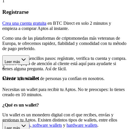
1
Registrarse
Crea una cuenta gratuita
en BTC Direct en solo 2 minutos y
empieza a comprar Aptos al instante.
Como una de las plataformas de criptomonedas más veteranas de
Europa, te ofrecemos rapidez, fiabilidad y comodidad con tu método
de pago preferido.
Empieza en 3 sencillos pasos: regístrate, verifica tu cuenta y compra.
Leer más
Nuestro equipo de atención al cliente está aquí para ayudarte si
2
tienes alguna pregunta. Así de fácil.
Crear un wallet
Más de 1,5 millones de personas ya confían en nosotros.
Necesitas un wallet para recibir tu Aptos. No te preocupes: lo tienes
creado en 10 minutos.
¿Qué es un wallet?
Un wallet es un monedero digital con el que recibes, envías y
gestionas tu Aptos. Existen distintos tipos de wallets, entre ellos
wallets móviles
,
software wallets
y
hardware wallets
.
Leer más