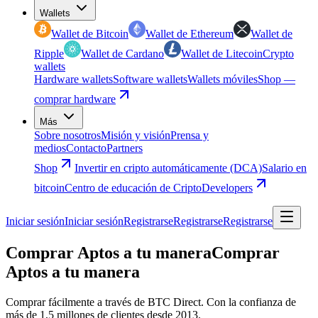
Wallets
Wallet de Bitcoin
Wallet de Ethereum
Wallet de
Ripple
Wallet de Cardano
Wallet de Litecoin
Crypto
wallets
Hardware wallets
Software wallets
Wallets móviles
Shop —
comprar hardware
Más
Sobre nosotros
Misión y visión
Prensa y
medios
Contacto
Partners
Shop
Invertir en cripto automáticamente (DCA)
Salario en
bitcoin
Centro de educación de Cripto
Developers
Iniciar sesión
Iniciar sesión
Registrarse
Registrarse
Registrarse
Comprar Aptos a tu manera
Comprar
Aptos a tu manera
Comprar fácilmente a través de BTC Direct. Con la confianza de
más de 1,5 millones de clientes desde 2013.