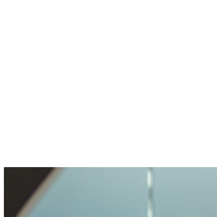
Sin wallet, sin experiencia en crypto. Cuenta
creada, experto en chat me ayudó en un
minuto.
Anónimo
Hizo una pregunta difícil. Bien gestionado.
Transparencia y apertura muy agradables. Mi
consulta tratada con cuidado, pero no hecha
imposible.
Benjamin
Compró crypto por primera vez
Fue muy fácil y sin problemas comprar
crypto. Nunca había vivido un proceso tan
sencillo.