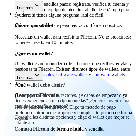
Empieza en 3 sencillos pasos: regístrate, verifica tu cuenta y
Leer más
compra. Nuestro equipo de atención al cliente está aquí para
2
ayudarte si tienes alguna pregunta. Así de fácil.
Crear un wallet
Más de 1,5 millones de personas ya confían en nosotros.
Necesitas un wallet para recibir tu Filecoin. No te preocupes:
lo tienes creado en 10 minutos.
¿Qué es un wallet?
Un wallet es un monedero digital con el que recibes, envías y
gestionas tu Filecoin. Existen distintos tipos de wallets, entre
ellos
wallets móviles
,
software wallets
y
hardware wallets
.
Leer más
3
¿Qué wallet debo elegir?
Comprar Filecoin
¿Eso depende de varios factores. ¿Acabas de empezar o ya
tienes experiencia con criptomonedas? ¿Quieres invertir una
cantidad pequeña o grande?
Haz tu primera compra hoy. Elige tu método de pago
preferido, introduce el importe y completa tu pedido de forma
Consulta las distintas opciones y elige el wallet que mejor se
segura.
adapte a ti.
Compra Filecoin de forma rápida y sencilla.