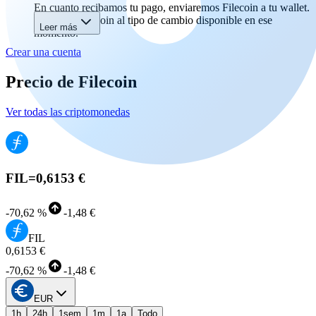
En cuanto recibamos tu pago, enviaremos Filecoin a tu wallet.
Recibirás Filecoin al tipo de cambio disponible en ese
Leer más
momento.
Crear una cuenta
Precio de Filecoin
Ver todas las criptomonedas
FIL
=
0,6153 €
-
70,62 %
-
1,48 €
FIL
0,6153 €
-
70,62 %
-
1,48 €
EUR
1h
24h
1sem
1m
1a
Todo