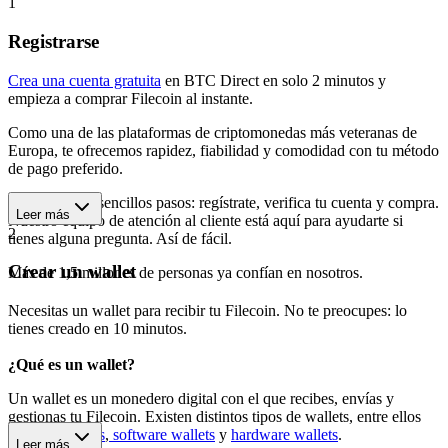
1
Registrarse
Crea una cuenta gratuita
en BTC Direct en solo 2 minutos y
empieza a comprar Filecoin al instante.
Como una de las plataformas de criptomonedas más veteranas de
Europa, te ofrecemos rapidez, fiabilidad y comodidad con tu método
de pago preferido.
Empieza en 3 sencillos pasos: regístrate, verifica tu cuenta y compra.
Leer más
Nuestro equipo de atención al cliente está aquí para ayudarte si
2
tienes alguna pregunta. Así de fácil.
Crear un wallet
Más de 1,5 millones de personas ya confían en nosotros.
Necesitas un wallet para recibir tu Filecoin. No te preocupes: lo
tienes creado en 10 minutos.
¿Qué es un wallet?
Un wallet es un monedero digital con el que recibes, envías y
gestionas tu Filecoin. Existen distintos tipos de wallets, entre ellos
wallets móviles
,
software wallets
y
hardware wallets
.
Leer más