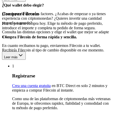
3
¿Qué wallet debo elegir?
Comprar Filecoin
¿Eso depende de varios factores. ¿Acabas de empezar o ya tienes
experiencia con criptomonedas? ¿Quieres invertir una cantidad
pequeña o grande?
Haz tu primera compra hoy. Elige tu método de pago preferido,
introduce el importe y completa tu pedido de forma segura.
Consulta las distintas opciones y elige el wallet que mejor se adapte
a ti.
Compra Filecoin de forma rápida y sencilla.
En cuanto recibamos tu pago, enviaremos Filecoin a tu wallet.
Recibirás Filecoin al tipo de cambio disponible en ese momento.
Leer más
1
Registrarse
Crea una cuenta gratuita
en BTC Direct en solo 2 minutos y
empieza a comprar Filecoin al instante.
Como una de las plataformas de criptomonedas más veteranas
de Europa, te ofrecemos rapidez, fiabilidad y comodidad con
tu método de pago preferido.