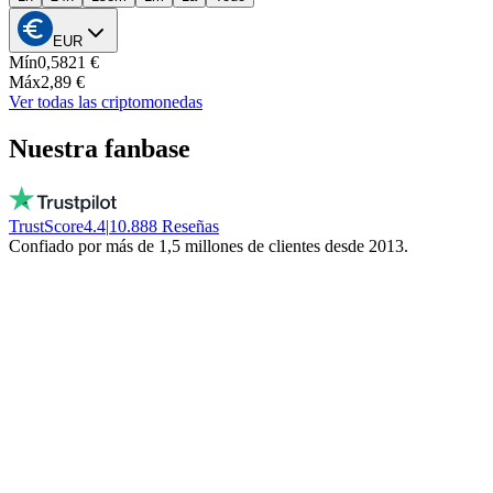
EUR
Mín
0,5821 €
Máx
2,89 €
Ver todas las criptomonedas
Nuestra fanbase
TrustScore
4.4
|
10.888
Reseñas
Confiado por más de 1,5 millones de clientes desde 2013.
Vito
Compra local por convicción
Personas reales, disponibles cada día, ¡no un
bot! No congelan tu dinero. ¡Quédate local!
Trinity NFT
Cometió un error. Recibió ayuda perfecta.