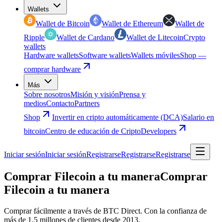
Wallets
Wallet de Bitcoin
Wallet de Ethereum
Wallet de
Ripple
Wallet de Cardano
Wallet de Litecoin
Crypto
wallets
Hardware wallets
Software wallets
Wallets móviles
Shop —
comprar hardware
Más
Sobre nosotros
Misión y visión
Prensa y
medios
Contacto
Partners
Shop
Invertir en cripto automáticamente (DCA)
Salario en
bitcoin
Centro de educación de Cripto
Developers
Iniciar sesión
Iniciar sesión
Registrarse
Registrarse
Registrarse
Comprar Filecoin a tu manera
Comprar
Filecoin a tu manera
Comprar fácilmente a través de BTC Direct. Con la confianza de
más de 1,5 millones de clientes desde 2013.