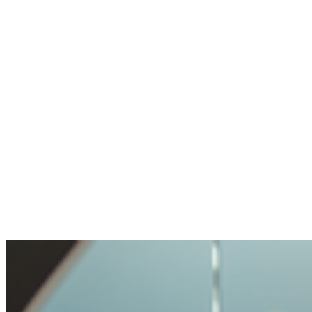
Sin wallet, sin experiencia en crypto. Cuenta
creada, experto en chat me ayudó en un
minuto.
Anónimo
Hizo una pregunta difícil. Bien gestionado.
Transparencia y apertura muy agradables. Mi
consulta tratada con cuidado, pero no hecha
imposible.
Benjamin
Compró crypto por primera vez
Fue muy fácil y sin problemas comprar
crypto. Nunca había vivido un proceso tan
sencillo.