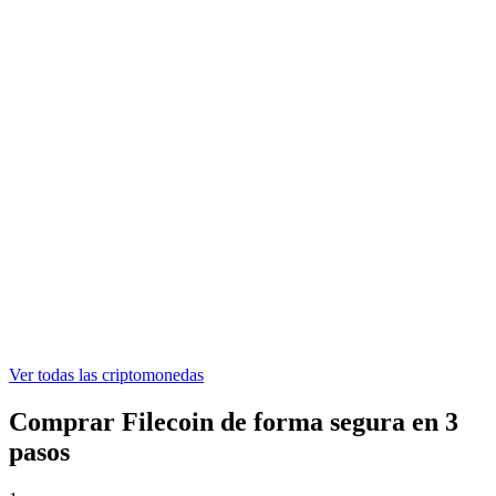
ONDO
0,329246 €
WLFI
0,04688188 €
ASTER
0,523846 €
Ver todas las criptomonedas
Comprar Filecoin de forma segura en 3
pasos