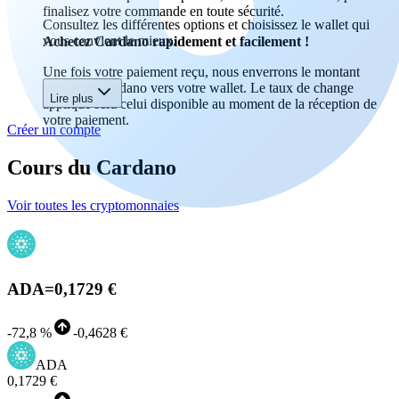
finalisez votre commande en toute sécurité.
Consultez les différentes options et choisissez le wallet qui
vous convient le mieux.
Achetez Cardano rapidement et facilement !
Une fois votre paiement reçu, nous enverrons le montant
acheté en Cardano vers votre wallet. Le taux de change
Lire plus
appliqué sera celui disponible au moment de la réception de
votre paiement.
Créer un compte
Cours du Cardano
Voir toutes les cryptomonnaies
ADA
=
0,1729 €
-
72,8 %
-
0,4628 €
ADA
0,1729 €