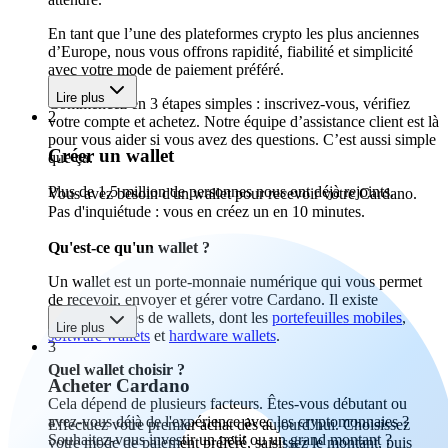
En tant que l’une des plateformes crypto les plus anciennes
d’Europe, nous vous offrons rapidité, fiabilité et simplicité
avec votre mode de paiement préféré.
Lire plus
Commencez en 3 étapes simples : inscrivez-vous, vérifiez
2
votre compte et achetez. Notre équipe d’assistance client est là
pour vous aider si vous avez des questions. C’est aussi simple
Créer un wallet
que ça.
Plus de 1,5 million de personnes nous ont déjà rejoints.
Vous avez besoin d'un wallet pour recevoir votre Cardano.
Pas d'inquiétude : vous en créez un en 10 minutes.
Qu'est-ce qu'un wallet ?
Un wallet est un porte-monnaie numérique qui vous permet
de recevoir, envoyer et gérer votre Cardano. Il existe
différents types de wallets, dont les
portefeuilles mobiles
,
Lire plus
software wallets
et
hardware wallets
.
3
Quel wallet choisir ?
Acheter Cardano
Cela dépend de plusieurs facteurs. Êtes-vous débutant ou
avez-vous déjà de l'expérience avec les cryptomonnaies ?
Effectuez votre premier achat dès aujourd’hui. Choisissez
Souhaitez-vous investir un petit ou un grand montant ?
votre mode de paiement préféré, saisissez le montant, puis