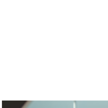
agent pire
Utilise rarement la crypto, mais sait où aller
Pas de wallet, pas d'expérience crypto.
Compte créé, un expert en chat m'a aidé en
une minute.
Anonyme
A posé une question délicate. Bien géré.
Ouverture et transparence très agréables. Ma
question traitée avec soin, mais pas rendue
impossible.
Benjamin
A acheté de la crypto pour la première fois
Acheter de la crypto était très simple. Je n'ai
jamais vécu un processus aussi facile.