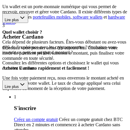
Un wallet est un porte-monnaie numérique qui vous permet de
recevoir, envoyer et gérer votre Cardano. Il existe différents types de
wallets, dont les
portefeuilles mobiles
,
software wallets
et
hardware
Lire plus
wallets
.
3
Quel wallet choisir ?
Acheter Cardano
Cela dépend de plusieurs facteurs. Êtes-vous débutant ou avez-vous
déjà de l'expérience avec les cryptomonnaies ? Souhaitez-vous
Effectuez votre premier achat dès aujourd’hui. Choisissez votre
investir un petit ou un grand montant ?
mode de paiement préféré, saisissez le montant, puis finalisez votre
commande en toute sécurité.
Consultez les différentes options et choisissez le wallet qui vous
convient le mieux.
Achetez Cardano rapidement et facilement !
Une fois votre paiement reçu, nous enverrons le montant acheté en
Cardano vers votre wallet. Le taux de change appliqué sera celui
Lire plus
disponible au moment de la réception de votre paiement.
1
S'inscrire
Créez un compte gratuit
Créez un compte gratuit chez BTC
Direct en 2 minutes et commencez à acheter Cardano sans
attendre.