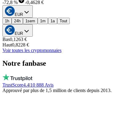
-
72,8 %
-
0,4628 €
EUR
1h
24h
1sem
1m
1a
Tout
EUR
Bas
0,1263 €
Haut
0,8228 €
Voir toutes les cryptomonnaies
Notre fanbase
TrustScore
4.4
|
10 888
Avis
Approuvé par plus de 1,5 million de clients depuis 2013.
Vito
Achète local par conviction
De vraies personnes, dispo chaque jour, pas
un bot. Ils ne gèlent pas ton argent. Restez
local!