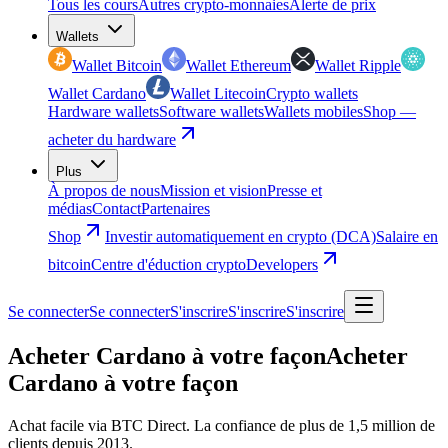
Tous les cours
Autres crypto-monnaies
Alerte de prix
Wallets
Wallet Bitcoin
Wallet Ethereum
Wallet Ripple
Wallet Cardano
Wallet Litecoin
Crypto wallets
Hardware wallets
Software wallets
Wallets mobiles
Shop —
acheter du hardware
Plus
À propos de nous
Mission et vision
Presse et
médias
Contact
Partenaires
Shop
Investir automatiquement en crypto (DCA)
Salaire en
bitcoin
Centre d'éduction crypto
Developers
Se connecter
Se connecter
S'inscrire
S'inscrire
S'inscrire
Acheter Cardano à votre façon
Acheter
Cardano à votre façon
Achat facile via BTC Direct. La confiance de plus de 1,5 million de
clients depuis 2013.