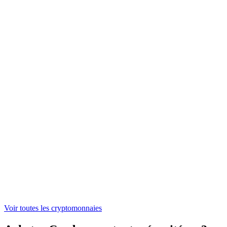
NEAR
1,38 €
ONDO
0,305678 €
WLFI
0,04428179 €
ASTER
0,519195 €
Voir toutes les cryptomonnaies