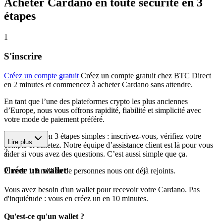
Acheter Cardano en toute sécurité en 3
étapes
1
S'inscrire
Créez un compte gratuit
Créez un compte gratuit chez BTC Direct
en 2 minutes et commencez à acheter Cardano sans attendre.
En tant que l’une des plateformes crypto les plus anciennes
d’Europe, nous vous offrons rapidité, fiabilité et simplicité avec
votre mode de paiement préféré.
Commencez en 3 étapes simples : inscrivez-vous, vérifiez votre
Lire plus
compte et achetez. Notre équipe d’assistance client est là pour vous
2
aider si vous avez des questions. C’est aussi simple que ça.
Créer un wallet
Plus de 1,5 million de personnes nous ont déjà rejoints.
Vous avez besoin d'un wallet pour recevoir votre Cardano. Pas
d'inquiétude : vous en créez un en 10 minutes.
Qu'est-ce qu'un wallet ?