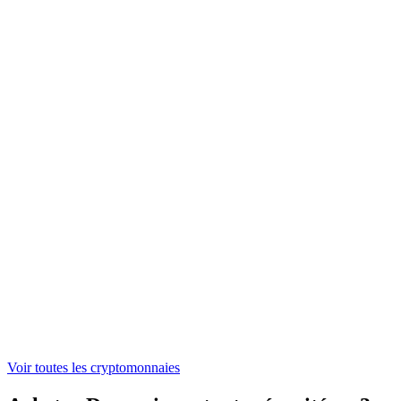
NEAR
1,43 €
ONDO
0,304091 €
WLFI
0,04524203 €
ASTER
0,521442 €
Voir toutes les cryptomonnaies