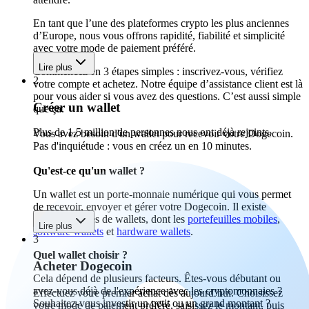
En tant que l’une des plateformes crypto les plus anciennes
d’Europe, nous vous offrons rapidité, fiabilité et simplicité
avec votre mode de paiement préféré.
Lire plus
Commencez en 3 étapes simples : inscrivez-vous, vérifiez
2
votre compte et achetez. Notre équipe d’assistance client est là
pour vous aider si vous avez des questions. C’est aussi simple
Créer un wallet
que ça.
Plus de 1,5 million de personnes nous ont déjà rejoints.
Vous avez besoin d'un wallet pour recevoir votre Dogecoin.
Pas d'inquiétude : vous en créez un en 10 minutes.
Qu'est-ce qu'un wallet ?
Un wallet est un porte-monnaie numérique qui vous permet
de recevoir, envoyer et gérer votre Dogecoin. Il existe
différents types de wallets, dont les
portefeuilles mobiles
,
Lire plus
software wallets
et
hardware wallets
.
3
Quel wallet choisir ?
Acheter Dogecoin
Cela dépend de plusieurs facteurs. Êtes-vous débutant ou
avez-vous déjà de l'expérience avec les cryptomonnaies ?
Effectuez votre premier achat dès aujourd’hui. Choisissez
Souhaitez-vous investir un petit ou un grand montant ?
votre mode de paiement préféré, saisissez le montant, puis