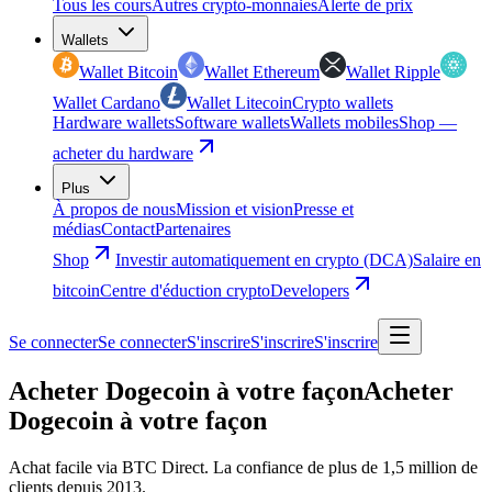
Tous les cours
Autres crypto-monnaies
Alerte de prix
Wallets
Wallet Bitcoin
Wallet Ethereum
Wallet Ripple
Wallet Cardano
Wallet Litecoin
Crypto wallets
Hardware wallets
Software wallets
Wallets mobiles
Shop —
acheter du hardware
Plus
À propos de nous
Mission et vision
Presse et
médias
Contact
Partenaires
Shop
Investir automatiquement en crypto (DCA)
Salaire en
bitcoin
Centre d'éduction crypto
Developers
Se connecter
Se connecter
S'inscrire
S'inscrire
S'inscrire
Acheter Dogecoin à votre façon
Acheter
Dogecoin à votre façon
Achat facile via BTC Direct. La confiance de plus de 1,5 million de
clients depuis 2013.