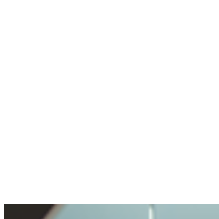
agent pire
Utilise rarement la crypto, mais sait où aller
Pas de wallet, pas d'expérience crypto.
Compte créé, un expert en chat m'a aidé en
une minute.
Anonyme
A posé une question délicate. Bien géré.
Ouverture et transparence très agréables. Ma
question traitée avec soin, mais pas rendue
impossible.
Benjamin
A acheté de la crypto pour la première fois
Acheter de la crypto était très simple. Je n'ai
jamais vécu un processus aussi facile.