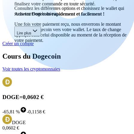
finalisez votre commande en toute sécurité.
Consultez les différentes options et choisissez le wallet qui
vous convient le mieux.
Achetez Dogecoin rapidement et facilement !
Une fois votre paiement reçu, nous enverrons le montant
acheté en Dogecoin vers votre wallet. Le taux de change
Lire plus
appliqué sera celui disponible au moment de la réception de
votre paiement.
Créer un compte
Cours du Dogecoin
Voir toutes les cryptomonnaies
DOGE
=
0,0602 €
-
65,81 %
-
0,1158 €
DOGE
0,0602 €