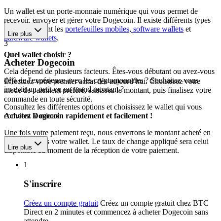
Un wallet est un porte-monnaie numérique qui vous permet de
recevoir, envoyer et gérer votre Dogecoin. Il existe différents types
de wallets, dont les
portefeuilles mobiles
,
software wallets
et
Lire plus
hardware wallets
.
3
Quel wallet choisir ?
Acheter Dogecoin
Cela dépend de plusieurs facteurs. Êtes-vous débutant ou avez-vous
déjà de l'expérience avec les cryptomonnaies ? Souhaitez-vous
Effectuez votre premier achat dès aujourd’hui. Choisissez votre
investir un petit ou un grand montant ?
mode de paiement préféré, saisissez le montant, puis finalisez votre
commande en toute sécurité.
Consultez les différentes options et choisissez le wallet qui vous
convient le mieux.
Achetez Dogecoin rapidement et facilement !
Une fois votre paiement reçu, nous enverrons le montant acheté en
Dogecoin vers votre wallet. Le taux de change appliqué sera celui
Lire plus
disponible au moment de la réception de votre paiement.
1
S'inscrire
Créez un compte gratuit
Créez un compte gratuit chez BTC
Direct en 2 minutes et commencez à acheter Dogecoin sans
attendre.