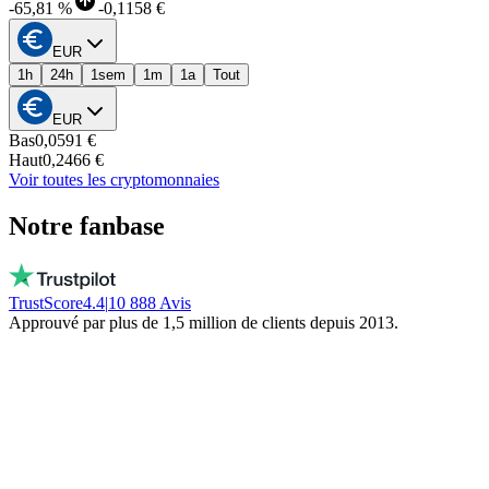
-
65,81 %
-
0,1158 €
EUR
1h
24h
1sem
1m
1a
Tout
EUR
Bas
0,0591 €
Haut
0,2466 €
Voir toutes les cryptomonnaies
Notre fanbase
TrustScore
4.4
|
10 888
Avis
Approuvé par plus de 1,5 million de clients depuis 2013.
Vito
Achète local par conviction
De vraies personnes, dispo chaque jour, pas
un bot. Ils ne gèlent pas ton argent. Restez
local!