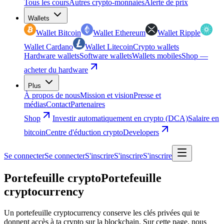
Tous les cours
Autres crypto-monnaies
Alerte de prix
Wallets
Wallet Bitcoin
Wallet Ethereum
Wallet Ripple
Wallet Cardano
Wallet Litecoin
Crypto wallets
Hardware wallets
Software wallets
Wallets mobiles
Shop —
acheter du hardware
Plus
À propos de nous
Mission et vision
Presse et
médias
Contact
Partenaires
Shop
Investir automatiquement en crypto (DCA)
Salaire en
bitcoin
Centre d'éduction crypto
Developers
Se connecter
Se connecter
S'inscrire
S'inscrire
S'inscrire
Portefeuille crypto
Portefeuille
cryptocurrency
Un portefeuille cryptocurrency conserve les clés privées qui te
donnent accès à ta crypto sur la blockchain. Sur cette page, nous