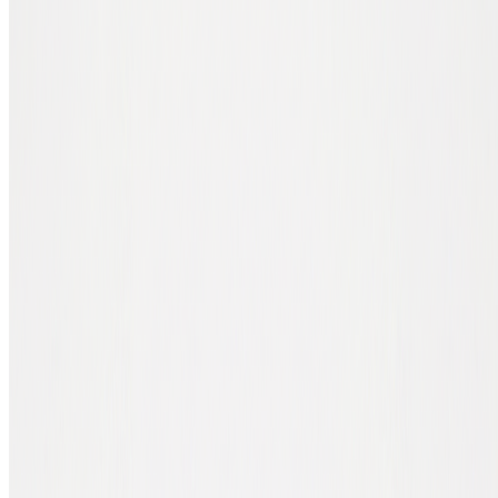
Gratuit
logiciel
ton ordinateur
gestion régulière
Portefeuille
Appareil
Grandes sommes,
€60 -
matériel
physique
stockage à long terme
€200
Ce que tu choisis dépend de combien tu stockes et à quelle
fréquence tu utilises tes cryptos. Nous t'expliquons chaque type ci-
dessous.
Portefeuille mobile, pour te déplacer
Un portefeuille mobile est une application sur ton smartphone.
L'avantage : tes cryptos sont toujours avec toi. Idéal comme
portefeuille chaud, une sorte de compte courant pour les cryptos que
tu dépenses ou envoies régulièrement.
Les portefeuilles mobiles sont généralement gratuits et disponibles
pour iOS et Android. Nous les recommandons pour les petites
sommes (pense : jusqu'à quelques centaines d'euros). Pour les
sommes plus importantes, ils sont moins adaptés ; un smartphone est
plus vulnérable au vol et aux malwares que le stockage hors ligne.