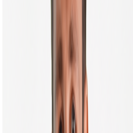
portefeuille au monde ne peut te sauver si ta seed phrase est sur ton
téléphone et que ton téléphone se fait pirater.
Questions fréquentes
Quelle est la différence entre un portefeuille chaud et un portefeuille
froid ?
Le portefeuille d'une exchange est-il un vrai portefeuille ?
Qu'est-ce qu'une seed phrase et pourquoi est-elle si importante ?
Quel portefeuille est le plus sécurisé ?
Puis-je utiliser plusieurs portefeuilles en même temps ?
Que faire si j'ai perdu mon portefeuille matériel ?
Prêt(e) à passer à l'autogestion ?