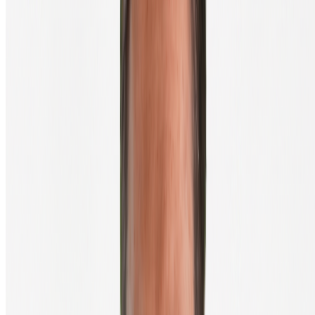
Chez BTC Direct, tu peux commander un Ledger ou un Trezor
vérifié, livré depuis notre propre stock, sans risque d'appareils
manipulés par des tiers. Consulte notre gamme de portefeuilles
matériels.
Quel portefeuille te convient ?
Quelques règles simples pour t'aider à choisir :
Moins de €200 en cryptos ? Un portefeuille mobile convient
parfaitement.
Entre €200 et €2.000 ? Un portefeuille logiciel (comme
MetaMask ou Exodus) est un bon compromis.
Plus de €2.000 ? Investis dans un portefeuille matériel. Tu
récupères les €60 - €200 en sécurité.
Tu trades beaucoup ? Combine un portefeuille chaud (mobile
ou logiciel) pour tes transactions quotidiennes avec un
portefeuille matériel pour ton stockage à long terme.
Et souviens-toi : la façon dont tu conserves ta seed phrase est
finalement plus importante que le portefeuille que tu choisis. Aucun