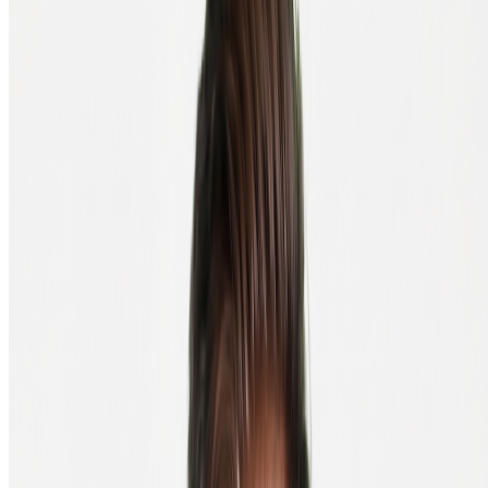
(un ordinateur portable reste généralement à la maison), mais moins
sécurisés qu'un portefeuille matériel, car tes clés privées sont
stockées sur un appareil connecté à internet.
Portefeuille matériel, l'option la plus
sécurisée
Un portefeuille matériel est un appareil physique qui conserve tes
clés privées hors ligne. Il ressemble souvent à une clé USB (par
exemple le Ledger Nano X) ou à un petit appareil avec écran (par
exemple le Trezor Safe 3).
Comme tes clés ne quittent jamais l'appareil, les hackers ne peuvent
pas les voler via internet, même si ton ordinateur est infecté par un
malware.
Tu as perdu ton portefeuille matériel ? Pas de panique. Avec ta seed
phrase, tu restaures ton portefeuille sur un nouvel appareil. Le vol
n'est pas non plus un problème : l'appareil est protégé par un code
PIN et se réinitialise automatiquement après un certain nombre de
tentatives incorrectes.
Les portefeuilles matériels coûtent généralement entre €60 et €200.
Pour quiconque conserve plus de quelques centaines d'euros en