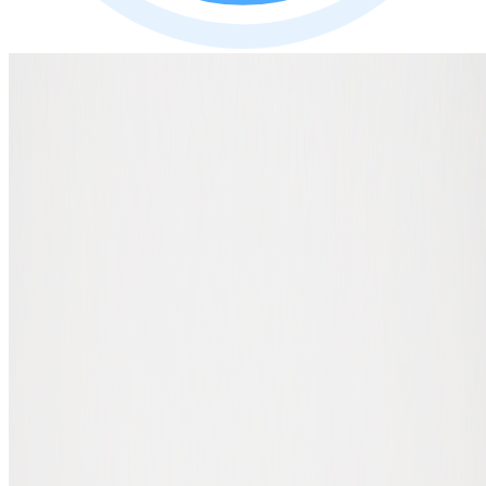
Auteur : Ruben Middelhoven
Expert en portefeuilles et matériel crypto
Qu'est-ce qu'un portefeuille de
cryptomonnaies ?
Un portefeuille crypto est un logiciel (ou un appareil physique) qui
te permet de gérer tes clés privées. Ces clés privées, tes clés secrètes,
sont essentielles : elles te donnent accès à tes coins sur la blockchain.
Une idée reçue très répandue est que tes coins sont stockés dans le
portefeuille. Ce n'est pas le cas. Tes coins se trouvent toujours sur la
blockchain ; le portefeuille conserve uniquement les clés qui
prouvent qu'ils t'appartiennent.
Si tu perds tes clés privées (ou la seed phrase qui les génère), tu
perds l'accès à tes cryptos. Définitivement. C'est pourquoi un bon