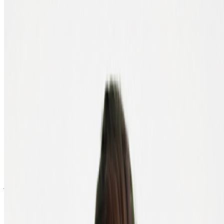
De nombreux fabricants de portefeuilles matériels (comme Ledger et
Trezor) proposent désormais aussi une application mobile. Celle-ci
fait alors office d'interface vers ton portefeuille matériel, et non de
stockage indépendant.
Portefeuille logiciel, gestion depuis ton
ordinateur
Un portefeuille logiciel est un programme sur ton ordinateur portable
ou ton PC. Il peut également s'agir d'une extension de navigateur ;
MetaMask en est l'exemple le plus connu.
Lors de l'installation, le portefeuille génère une seed phrase : 12 ou
24 mots aléatoires qui te permettent de conserver l'accès à tes
cryptos, même si tu dois réinstaller le portefeuille.
Important :
note ta seed phrase sur papier et conserve-la en lieu sûr.
Jamais en photo sur ton téléphone, jamais dans un document cloud,
jamais dans un e-mail à toi-même. Qui possède ta seed phrase
possède tes cryptos.
Les portefeuilles logiciels sont gratuits et adaptés aux sommes
moyennes. Ils sont un peu plus sécurisés qu'un portefeuille mobile