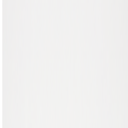
portefeuille, et une bonne sauvegarde de ta seed phrase, sont si
importants.
Avec une solution custodiale (par exemple une exchange),
l'entreprise conserve tes clés privées pour toi. Pratique, mais tu
dépends de cette plateforme. Avec un portefeuille non-custodial, tu
gardes toi-même tes clés, tu as un contrôle total, mais aussi une
responsabilité totale.
Les trois types de portefeuilles crypto
Pratiquement tout portefeuille que tu rencontres appartient à l'une de
ces trois catégories :
Type
Forme
Idéal pour
Coût
Portefeuille
Application sur
Petites sommes,
Gratuit
mobile
ton smartphone
usage quotidien
Portefeuille
Programme sur
Sommes moyennes,