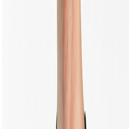
Le trading d'actifs numériques comporte un risque significatif
© 2013 - 2026 - BTC Direct Europe B.V.