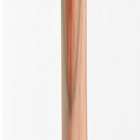
Juridique & Sécurité
Legal
Conditions générales
Politique de confidentialité
Procédure de réclamation
Plan du site
Avertissement relatif aux risques
Paramètres des cookies
S’abonner à la newsletter
Entrez votre adresse e-mail pour recevoir notre newsletter.
Envoyer
TrustScore
4.4
|
10 888
Avis
Trader en sécurité via