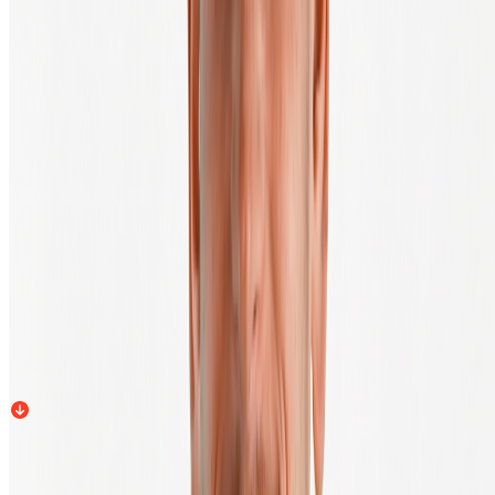
Achetez votre première crypto en 3 minutes, directement dans votre
propre wallet.
Prêt à commencer ?
Créer un compte
Acheter
Vendre
€
150
BTC
-0,4
%
24h
BTC
56 000,00 €
Acheter Bitcoin