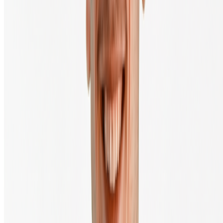
Mise à jour du prix dans 10 secondes
Depuis 2013, nous rendons l'achat et la vente de crypto en Europe
simples et accessibles.
Français
Découvrir Crypto
Cours du Bitcoin
Cours de l'Ethereum
Cours du XRP
Toutes les crypto-monnaies
Guide d'achat
Questions fréquemment posées