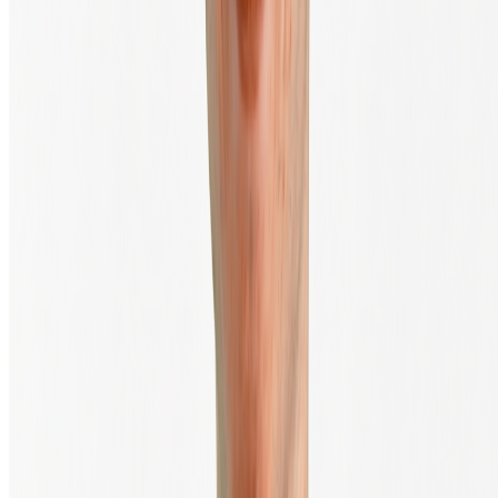
Centre d'éducation crypto
Produits & Services
Acheter & vendre de la crypto
Investissement automatique (DCA)
Salaire en bitcoin
Private Trading Desk
Wallets
Boutique hardware crypto
API & Développeurs
Fiat onramp
À propos de BTC Direct
À propos
Contact
Mission & vision
Carrières chez BTC Direct
Tarifs & frais de transaction
Presse & médias
Impact climatique
Transactions