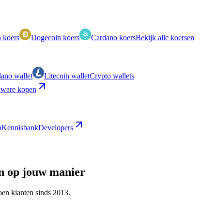
 koers
Dogecoin koers
Cardano koers
Bekijk alle koersen
ano wallet
Litecoin wallet
Crypto wallets
ware kopen
n
Kennisbank
Developers
 op jouw manier
en klanten sinds 2013.