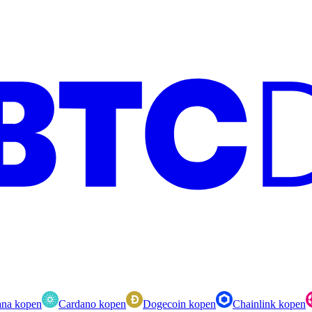
ana kopen
Cardano kopen
Dogecoin kopen
Chainlink kopen