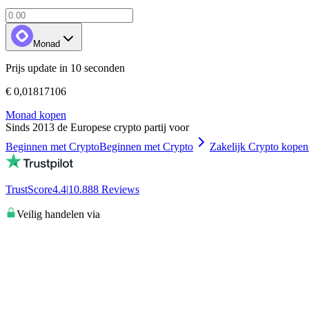
Monad
Prijs update in 10 seconden
€ 0,01817106
Monad kopen
Sinds 2013 de Europese crypto partij voor
Beginnen met Crypto
Beginnen met Crypto
Zakelijk Crypto kopen
TrustScore
4.4
|
10.888
Reviews
Veilig handelen via