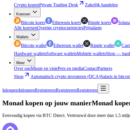
Crypto kopen
Private Trading Desk
Zakelijk handelen
Koersen
Bitcoin koers
Ethereum koers
Ripple koers
Solana
Alle koersen
Overige cryptocurrencies
Prijsalarm
Wallets
Bitcoin wallet
Ethereum wallet
Ripple wallet
Card
Hardware wallets
Software wallets
Mobiele wallets
Shop — hard
Meer
Over ons
Missie en visie
Pers en media
Contact
Partners
Shop
Automatisch crypto investeren (DCA)
Salaris in bitcoi
Inloggen
Inloggen
Registreren
Registreren
Registreren
Monad kopen op jouw manier
Monad kopen
Eenvoudig kopen via BTC Direct. Vertrouwd door meer dan 1,5 miljo