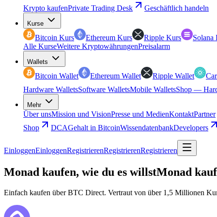
Krypto kaufen
Private Trading Desk
Geschäftlich handeln
Kurse
Bitcoin Kurs
Ethereum Kurs
Ripple Kurs
Solana 
Alle Kurse
Weitere Kryptowährungen
Preisalarm
Wallets
Bitcoin Wallet
Ethereum Wallet
Ripple Wallet
Car
Hardware Wallets
Software Wallets
Mobile Wallets
Shop — Hard
Mehr
Über uns
Mission und Vision
Presse und Medien
Kontakt
Partner
Shop
DCA
Gehalt in Bitcoin
Wissendatenbank
Developers
Einloggen
Einloggen
Registrieren
Registrieren
Registrieren
Monad kaufen, wie du es willst
Monad kaufe
Einfach kaufen über BTC Direct. Vertraut von über 1,5 Millionen Ku