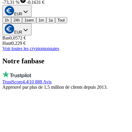
-
73,31 %
-
0,1631 €
EUR
1h
24h
1sem
1m
1a
Tout
EUR
Bas
0,0572 €
Haut
0,229 €
Voir toutes les cryptomonnaies
Notre fanbase
TrustScore
4.4
|
10 888
Avis
Approuvé par plus de 1,5 million de clients depuis 2013.
Vito
Achète local par conviction
De vraies personnes, dispo chaque jour, pas
un bot. Ils ne gèlent pas ton argent. Restez
local!