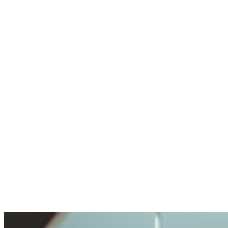
agent pire
Utilise rarement la crypto, mais sait où aller
Pas de wallet, pas d'expérience crypto.
Compte créé, un expert en chat m'a aidé en
une minute.
Anonyme
A posé une question délicate. Bien géré.
Ouverture et transparence très agréables. Ma
question traitée avec soin, mais pas rendue
impossible.
Benjamin
A acheté de la crypto pour la première fois
Acheter de la crypto était très simple. Je n'ai
jamais vécu un processus aussi facile.