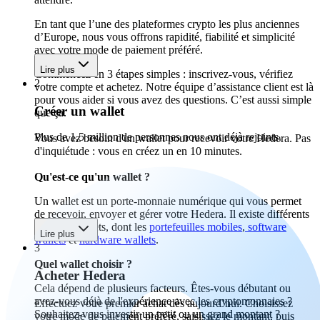
En tant que l’une des plateformes crypto les plus anciennes
d’Europe, nous vous offrons rapidité, fiabilité et simplicité
avec votre mode de paiement préféré.
Lire plus
Commencez en 3 étapes simples : inscrivez-vous, vérifiez
2
votre compte et achetez. Notre équipe d’assistance client est là
pour vous aider si vous avez des questions. C’est aussi simple
Créer un wallet
que ça.
Plus de 1,5 million de personnes nous ont déjà rejoints.
Vous avez besoin d'un wallet pour recevoir votre Hedera. Pas
d'inquiétude : vous en créez un en 10 minutes.
Qu'est-ce qu'un wallet ?
Un wallet est un porte-monnaie numérique qui vous permet
de recevoir, envoyer et gérer votre Hedera. Il existe différents
types de wallets, dont les
portefeuilles mobiles
,
software
Lire plus
wallets
et
hardware wallets
.
3
Quel wallet choisir ?
Acheter Hedera
Cela dépend de plusieurs facteurs. Êtes-vous débutant ou
avez-vous déjà de l'expérience avec les cryptomonnaies ?
Effectuez votre premier achat dès aujourd’hui. Choisissez
Souhaitez-vous investir un petit ou un grand montant ?
votre mode de paiement préféré, saisissez le montant, puis