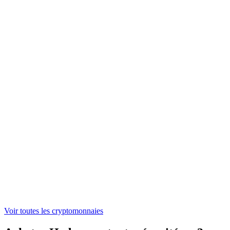
NEAR
1,38 €
ONDO
0,305678 €
ASTER
0,519195 €
WLFI
0,04428179 €
Voir toutes les cryptomonnaies