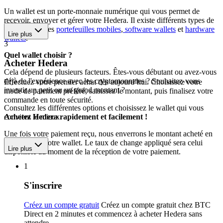
Un wallet est un porte-monnaie numérique qui vous permet de
recevoir, envoyer et gérer votre Hedera. Il existe différents types de
wallets, dont les
portefeuilles mobiles
,
software wallets
et
hardware
Lire plus
wallets
.
3
Quel wallet choisir ?
Acheter Hedera
Cela dépend de plusieurs facteurs. Êtes-vous débutant ou avez-vous
déjà de l'expérience avec les cryptomonnaies ? Souhaitez-vous
Effectuez votre premier achat dès aujourd’hui. Choisissez votre
investir un petit ou un grand montant ?
mode de paiement préféré, saisissez le montant, puis finalisez votre
commande en toute sécurité.
Consultez les différentes options et choisissez le wallet qui vous
convient le mieux.
Achetez Hedera rapidement et facilement !
Une fois votre paiement reçu, nous enverrons le montant acheté en
Hedera vers votre wallet. Le taux de change appliqué sera celui
Lire plus
disponible au moment de la réception de votre paiement.
1
S'inscrire
Créez un compte gratuit
Créez un compte gratuit chez BTC
Direct en 2 minutes et commencez à acheter Hedera sans
attendre.