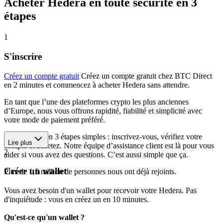
Acheter Hedera en toute sécurité en 3
étapes
1
S'inscrire
Créez un compte gratuit
Créez un compte gratuit chez BTC Direct
en 2 minutes et commencez à acheter Hedera sans attendre.
En tant que l’une des plateformes crypto les plus anciennes
d’Europe, nous vous offrons rapidité, fiabilité et simplicité avec
votre mode de paiement préféré.
Commencez en 3 étapes simples : inscrivez-vous, vérifiez votre
Lire plus
compte et achetez. Notre équipe d’assistance client est là pour vous
2
aider si vous avez des questions. C’est aussi simple que ça.
Créer un wallet
Plus de 1,5 million de personnes nous ont déjà rejoints.
Vous avez besoin d'un wallet pour recevoir votre Hedera. Pas
d'inquiétude : vous en créez un en 10 minutes.
Qu'est-ce qu'un wallet ?