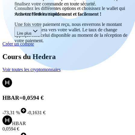
finalisez votre commande en toute sécurité.
Consultez les différentes options et choisissez le wallet qui
vous convient le mieux.
Achetez Hedera rapidement et facilement !
Une fois votre paiement reçu, nous enverrons le montant
acheté en Hedera vers votre wallet. Le taux de change
Lire plus
appliqué sera celui disponible au moment de la réception de
votre paiement.
Créer un compte
Cours du Hedera
Voir toutes les cryptomonnaies
HBAR
=
0,0594 €
-
73,31 %
-
0,1631 €
HBAR
0,0594 €