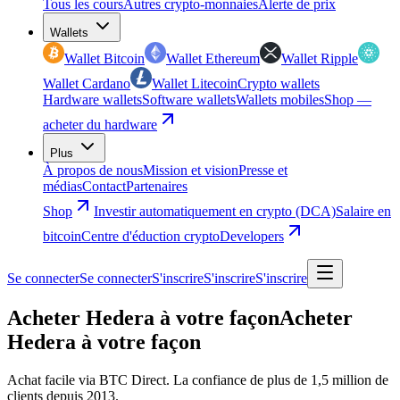
Tous les cours
Autres crypto-monnaies
Alerte de prix
Wallets
Wallet Bitcoin
Wallet Ethereum
Wallet Ripple
Wallet Cardano
Wallet Litecoin
Crypto wallets
Hardware wallets
Software wallets
Wallets mobiles
Shop —
acheter du hardware
Plus
À propos de nous
Mission et vision
Presse et
médias
Contact
Partenaires
Shop
Investir automatiquement en crypto (DCA)
Salaire en
bitcoin
Centre d'éduction crypto
Developers
Se connecter
Se connecter
S'inscrire
S'inscrire
S'inscrire
Acheter Hedera à votre façon
Acheter
Hedera à votre façon
Achat facile via BTC Direct. La confiance de plus de 1,5 million de
clients depuis 2013.