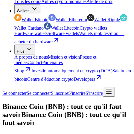
Tous les cours
Autres crypto-monnaies
Alerte de prix
Wallets
Wallet Bitcoin
Wallet Ethereum
Wallet Ripple
Wallet Cardano
Wallet Litecoin
Crypto wallets
Hardware wallets
Software wallets
Wallets mobiles
Shop —
acheter du hardware
Plus
À propos de nous
Mission et vision
Presse et
médias
Contact
Partenaires
Shop
Investir automatiquement en crypto (DCA)
Salaire en
bitcoin
Centre d'éduction crypto
Developers
Se connecter
Se connecter
S'inscrire
S'inscrire
S'inscrire
Binance Coin (BNB) : tout ce qu'il faut
savoir
Binance Coin (BNB) : tout ce qu'il
faut savoir