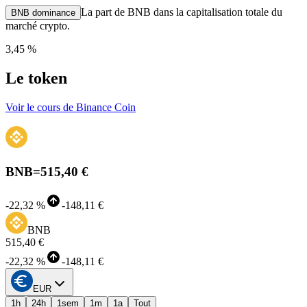
La part de BNB dans la capitalisation totale du
BNB dominance
marché crypto.
3,45 %
Le token
Voir le cours de Binance Coin
BNB
=
515,40 €
-
22,32 %
-
148,11 €
BNB
515,40 €
-
22,32 %
-
148,11 €
EUR
1h
24h
1sem
1m
1a
Tout