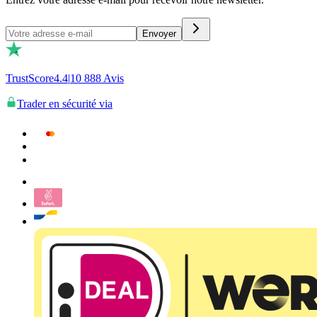
Envoyer
TrustScore
4.4
|
10 888
Avis
Trader en sécurité via