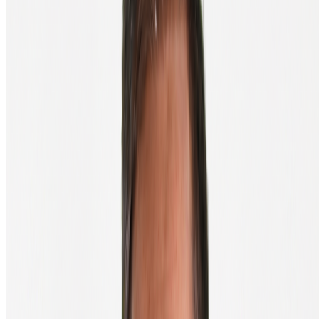
Étape clé : étape 5. L'écran physique du Trezor est votre dernière
ligne de défense contre les attaques par malware. Vérifiez toujours
que l'adresse affichée à l'écran correspond à celle dans le navigateur.
C'est exactement la raison d'être d'un wallet matériel.
Prêt à acheter ?
Branchez votre Trezor une seule fois et profitez d'achats sécurisés en
quelques clics. Disponible pour bitcoin et plus de 35 autres
cryptomonnaies.
Acheter un Trezor
Questions fréquemment posées
Comment s'inscrire à BTC Direct ?