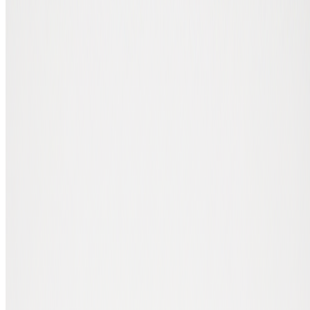
Expert en portefeuilles et matériel crypto
Pourquoi connecter votre Trezor à BTC
Direct ?
Ce guide étape par étape vous montre comment connecter votre
Trezor à votre compte BTC Direct pour acheter du bitcoin et plus de
35 cryptomonnaies directement depuis votre portefeuille matériel.
D'abord, voici pourquoi cela change la donne.
Habituellement, acheter de la crypto et la déplacer vers votre Trezor
implique trois étapes : acheter sur une plateforme, copier votre
adresse Trezor, puis envoyer les fonds. À chaque étape, le risque
d'erreur (mauvaise adresse, mauvaise blockchain) augmente.
En connectant votre Trezor à BTC Direct, ces trois étapes
deviennent une seule. Vous achetez directement depuis
l'environnement Trezor, vous confirmez l'adresse de réception sur
l'écran physique du Trezor, et vos coins arrivent directement dans
votre wallet matériel, pas de copier-coller, pas d'erreur d'adresse.