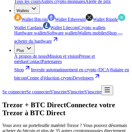
Tous les cours
Autres crypto-monnaies
Alerte de prix
Wallets
Wallet Bitcoin
Wallet Ethereum
Wallet Ripple
Wallet Cardano
Wallet Litecoin
Crypto wallets
Hardware wallets
Software wallets
Wallets mobiles
Shop —
acheter du hardware
Plus
À propos de nous
Mission et vision
Presse et
médias
Contact
Partenaires
Shop
Investir automatiquement en crypto (DCA)
Salaire en
bitcoin
Centre d'éduction crypto
Developers
Se connecter
Se connecter
S'inscrire
S'inscrire
S'inscrire
Trezor + BTC Direct
Connectez votre
Trezor à BTC Direct
Vous avez un portefeuille matériel Trezor ? Vous pouvez désormais
acheter du bitcoin et plus de 35 autres cryptomonnaies directement