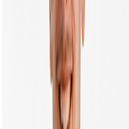
Découvrir Crypto
Cours du Bitcoin
Cours de l'Ethereum
Cours du XRP
Toutes les crypto-monnaies
Guide d'achat
Questions fréquemment posées
Centre d'éducation crypto
Produits & Services
Acheter & vendre de la crypto
Investissement automatique (DCA)
Salaire en bitcoin
Private Trading Desk
Wallets
Boutique hardware crypto
API & Développeurs
Fiat onramp
À propos de BTC Direct