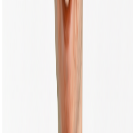
À propos
Contact
Mission & vision
Carrières chez BTC Direct
Tarifs & frais de transaction
Presse & médias
Impact climatique
Transactions
Juridique & Sécurité
Legal
Conditions générales
Politique de confidentialité
Procédure de réclamation
Plan du site
Avertissement relatif aux risques
Paramètres des cookies
S’abonner à la newsletter
Entrez votre adresse e-mail pour recevoir notre newsletter.