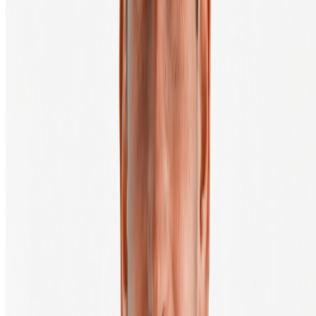
€
150
BTC
+
1,2
%
24h
BTC
56 206,00 €
Acheter Bitcoin
Mise à jour du prix dans 10 secondes
Depuis 2013, nous rendons l'achat et la vente de crypto en Europe
simples et accessibles.
Français