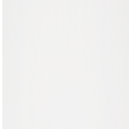
Et c'est une opération à faire une seule fois : après le premier
branchement, tous vos achats futurs passent par le même chemin
sécurisé.
Sécurité : l'adresse de réception est vérifiée sur l'écran du
Trezor avant chaque achat.
Simplicité : plus de copier-coller d'adresse entre deux
interfaces.
Rapidité : les coins arrivent automatiquement dans votre
Trezor après le paiement.
Tranquillité : branchement unique. Les achats suivants se font
en un clic.
Comment connecter votre Trezor en 6
étapes
1. Choisir EUR
Dans l'environnement Trezor, allez à l'onglet "Acheter" et
sélectionnez EUR.
2. Choisir le mode de paiement