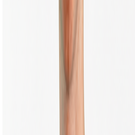
Envoyer
TrustScore
4.4
|
10 888
Avis
Trader en sécurité via