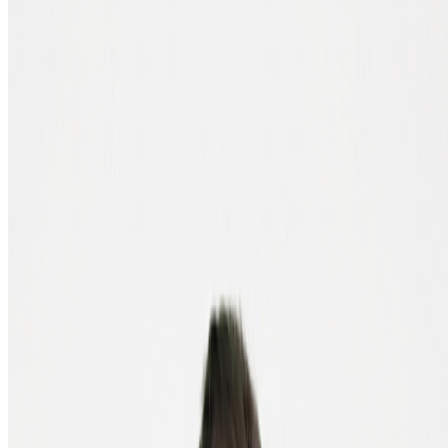
Sélectionnez votre mode de paiement préféré (par exemple virement
bancaire) et cliquez sur "Continuer".
3. Se connecter à BTC Direct
Choisissez "J'ai déjà un compte" et connectez-vous à votre compte
BTC Direct. (Pas encore de compte ? Créez-en un en quelques
minutes.)
4. Connecter votre Trezor
Suivez les instructions à l'écran pour brancher votre Trezor à votre
compte BTC Direct. C'est une opération unique. Vous serez ensuite
redirigé vers l'environnement Trezor.
5. Vérifier l'adresse de réception
Sélectionnez à nouveau votre mode de paiement et cliquez sur
"Continuer". Vérifiez l'adresse de réception affichée sur l'écran
physique de votre Trezor. Si elle correspond, cliquez sur "Confirmer
l'achat".
6. Effectuer le paiement