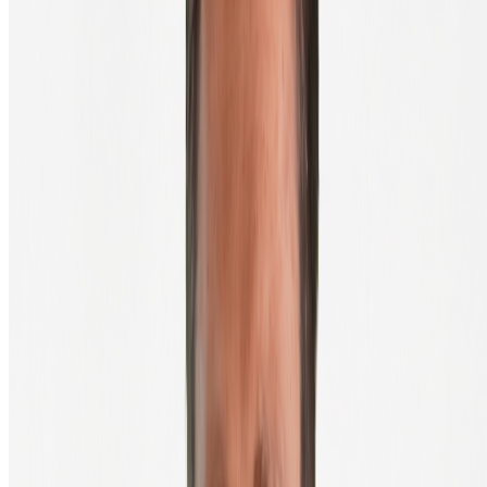
Qu'est-ce qu'un Trezor ?
Où puis-je acheter un Trezor ?
Pourquoi dois-je connecter mon Trezor ?
J'ai deux Trezor (ou plus), dois-je les connecter tous ?
Que se passe-t-il si je perds mon Trezor ?
Mon achat a-t-il été correctement envoyé à mon Trezor ?