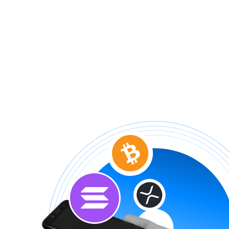
WLFI
€ 0,04688188
ASTER
€ 0,523846