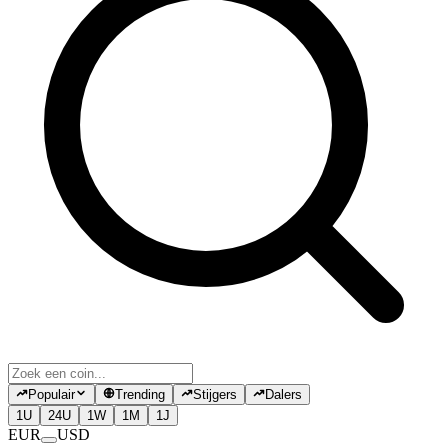
Populair
Trending
Stijgers
Dalers
1U
24U
1W
1M
1J
EUR
USD