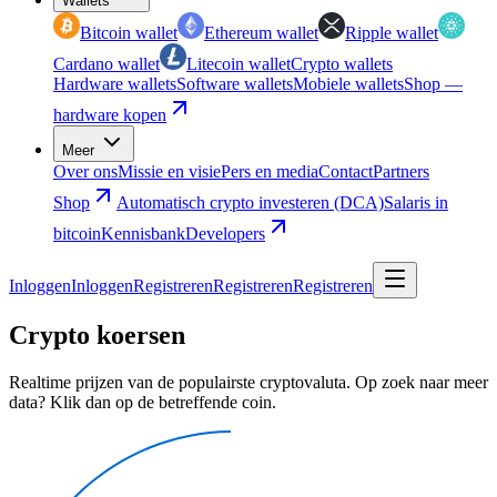
Wallets
Bitcoin wallet
Ethereum wallet
Ripple wallet
Cardano wallet
Litecoin wallet
Crypto wallets
Hardware wallets
Software wallets
Mobiele wallets
Shop —
hardware kopen
Meer
Over ons
Missie en visie
Pers en media
Contact
Partners
Shop
Automatisch crypto investeren (DCA)
Salaris in
bitcoin
Kennisbank
Developers
Inloggen
Inloggen
Registreren
Registreren
Registreren
Crypto koersen
Realtime prijzen van de populairste cryptovaluta. Op zoek naar meer
data? Klik dan op de betreffende coin.