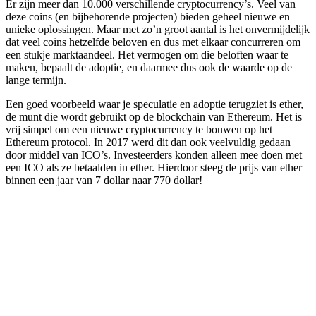
Er zijn meer dan 10.000 verschillende cryptocurrency’s. Veel van
deze coins (en bijbehorende projecten) bieden geheel nieuwe en
unieke oplossingen. Maar met zo’n groot aantal is het onvermijdelijk
dat veel coins hetzelfde beloven en dus met elkaar concurreren om
een stukje marktaandeel. Het vermogen om die beloften waar te
maken, bepaalt de adoptie, en daarmee dus ook de waarde op de
lange termijn.
Een goed voorbeeld waar je speculatie en adoptie terugziet is ether,
de munt die wordt gebruikt op de blockchain van Ethereum. Het is
vrij simpel om een nieuwe cryptocurrency te bouwen op het
Ethereum protocol. In 2017 werd dit dan ook veelvuldig gedaan
door middel van ICO’s. Investeerders konden alleen mee doen met
een ICO als ze betaalden in ether. Hierdoor steeg de prijs van ether
binnen een jaar van 7 dollar naar 770 dollar!
BTC
€ 55.577,00
ETH