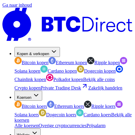
Ga naar inhoud
Kopen & verkopen
Bitcoin kopen
Ethereum kopen
Ripple kopen
Solana kopen
Cardano kopen
Dogecoin kopen
Chainlink kopen
Polkadot kopen
Bekijk alle coins
Crypto kopen
Private Trading Desk
Zakelijk handelen
Koersen
Bitcoin koers
Ethereum koers
Ripple koers
Solana koers
Dogecoin koers
Cardano koers
Bekijk alle
koersen
Alle koersen
Overige cryptocurrencies
Prijsalarm