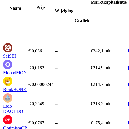
Marktkapitalisatie
Prijs
Naam
Wijziging
Grafiek
€ 0,036
--
€
242,1 mln.
Sei
SEI
€ 0,0182
--
€
214,9 mln.
Monad
MON
€ 0,00000244
--
€
214,7 mln.
Bonk
BONK
€ 0,2549
--
€
213,2 mln.
Lido
DAO
LDO
€ 0,0767
--
€
175,4 mln.
Optimism
OP