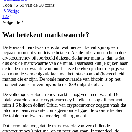
Toon 46-50 van de 50 coins
Vorige
1
2
3
4
Volgende
Wat betekent marktwaarde?
De koers of marktwaarde is dat wat mensen bereid zijn op een
bepaald moment voor iets te betalen. Als de prijs van een bepaalde
cryptocurrency bijvoorbeeld duizend dollar per munt is, dan is dat
dus ook de marktwaarde van de munt. Daarnaast kun je kijken naar
de totale marktwaarde van munt. Deze bereken je door de prijs van
een munt te vermenigvuldigen met het totale aanbod (hoeveelheid
munten die er zijn). De totale marktwaarde van bitcoin is op het
moment van schrijven bijvoorbeeld 839 miljard dollar.
De volledige cryptocurrency markt is nog veel meer waard. De
totale waarde van alle cryptocurrency bij elkaar is op dit moment
ruim 1.6 biljoen dollar! Critici van cryptocurrency zeggen vaak dat
bitcoin en aanverwante coins geen onderliggende waarde hebben.
De totale marktwaarde weerlegt dit argument.
Dat neemt niet weg dat de marktwaarde van verschillende
cryptocurrency’s niet snel op en neer kan gaan. Integendeel, de