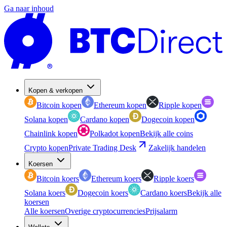
Ga naar inhoud
Kopen & verkopen
Bitcoin kopen
Ethereum kopen
Ripple kopen
Solana kopen
Cardano kopen
Dogecoin kopen
Chainlink kopen
Polkadot kopen
Bekijk alle coins
Crypto kopen
Private Trading Desk
Zakelijk handelen
Koersen
Bitcoin koers
Ethereum koers
Ripple koers
Solana koers
Dogecoin koers
Cardano koers
Bekijk alle
koersen
Alle koersen
Overige cryptocurrencies
Prijsalarm