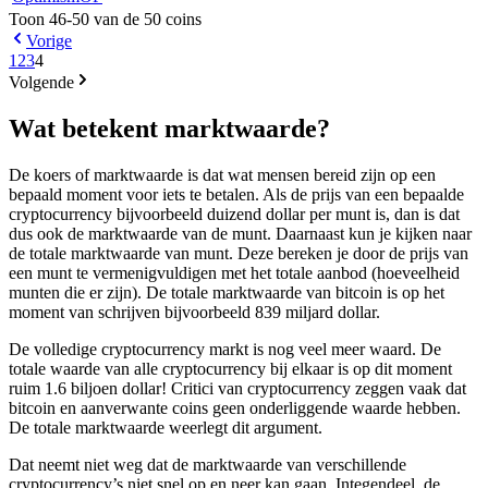
Toon 46-50 van de 50 coins
Vorige
1
2
3
4
Volgende
Wat betekent marktwaarde?
De koers of marktwaarde is dat wat mensen bereid zijn op een
bepaald moment voor iets te betalen. Als de prijs van een bepaalde
cryptocurrency bijvoorbeeld duizend dollar per munt is, dan is dat
dus ook de marktwaarde van de munt. Daarnaast kun je kijken naar
de totale marktwaarde van munt. Deze bereken je door de prijs van
een munt te vermenigvuldigen met het totale aanbod (hoeveelheid
munten die er zijn). De totale marktwaarde van bitcoin is op het
moment van schrijven bijvoorbeeld 839 miljard dollar.
De volledige cryptocurrency markt is nog veel meer waard. De
totale waarde van alle cryptocurrency bij elkaar is op dit moment
ruim 1.6 biljoen dollar! Critici van cryptocurrency zeggen vaak dat
bitcoin en aanverwante coins geen onderliggende waarde hebben.
De totale marktwaarde weerlegt dit argument.
Dat neemt niet weg dat de marktwaarde van verschillende
cryptocurrency’s niet snel op en neer kan gaan. Integendeel, de