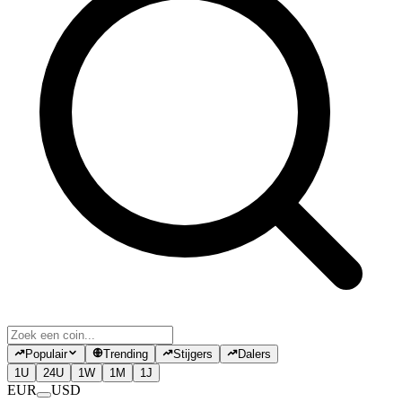
Populair
Trending
Stijgers
Dalers
1U
24U
1W
1M
1J
EUR
USD