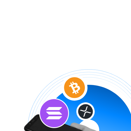
WLFI
€ 0,04524203
ASTER
€ 0,521442