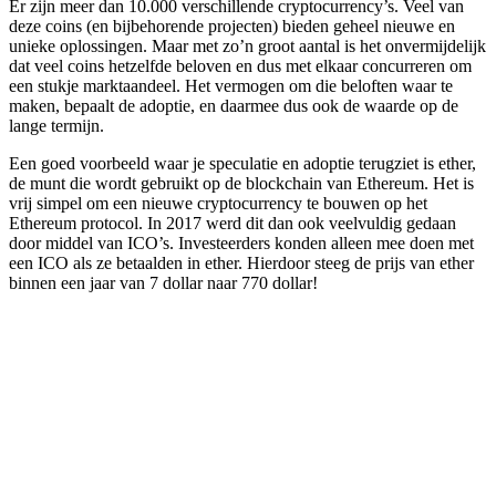
Er zijn meer dan 10.000 verschillende cryptocurrency’s. Veel van
deze coins (en bijbehorende projecten) bieden geheel nieuwe en
unieke oplossingen. Maar met zo’n groot aantal is het onvermijdelijk
dat veel coins hetzelfde beloven en dus met elkaar concurreren om
een stukje marktaandeel. Het vermogen om die beloften waar te
maken, bepaalt de adoptie, en daarmee dus ook de waarde op de
lange termijn.
Een goed voorbeeld waar je speculatie en adoptie terugziet is ether,
de munt die wordt gebruikt op de blockchain van Ethereum. Het is
vrij simpel om een nieuwe cryptocurrency te bouwen op het
Ethereum protocol. In 2017 werd dit dan ook veelvuldig gedaan
door middel van ICO’s. Investeerders konden alleen mee doen met
een ICO als ze betaalden in ether. Hierdoor steeg de prijs van ether
binnen een jaar van 7 dollar naar 770 dollar!
BTC
€ 56.000,00
ETH