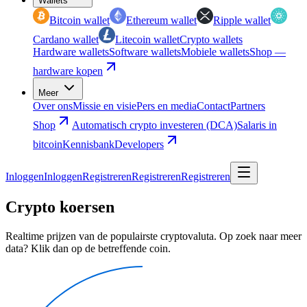
Wallets
Bitcoin wallet
Ethereum wallet
Ripple wallet
Cardano wallet
Litecoin wallet
Crypto wallets
Hardware wallets
Software wallets
Mobiele wallets
Shop —
hardware kopen
Meer
Over ons
Missie en visie
Pers en media
Contact
Partners
Shop
Automatisch crypto investeren (DCA)
Salaris in
bitcoin
Kennisbank
Developers
Inloggen
Inloggen
Registreren
Registreren
Registreren
Crypto koersen
Realtime prijzen van de populairste cryptovaluta. Op zoek naar meer
data? Klik dan op de betreffende coin.