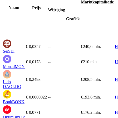
Marktkapitalisatie
Naam
Prijs
Wijziging
Grafiek
€ 0,0357
--
€
240,6 mln.
H
Sei
SEI
€ 0,0178
--
€
210 mln.
H
Monad
MON
€ 0,2493
--
€
208,5 mln.
H
Lido
DAO
LDO
€ 0,0000022
--
€
193,6 mln.
H
Bonk
BONK
€ 0,0771
--
€
176,2 mln.
H
Optimism
OP