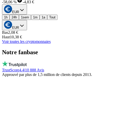
-
58,06 %
-
4,83 €
EUR
1h
24h
1sem
1m
1a
Tout
EUR
Bas
2,08 €
Haut
10,38 €
Voir toutes les cryptomonnaies
Notre fanbase
TrustScore
4.4
|
10 888
Avis
Approuvé par plus de 1,5 million de clients depuis 2013.
Vito
Achète local par conviction
De vraies personnes, dispo chaque jour, pas
un bot. Ils ne gèlent pas ton argent. Restez
local!