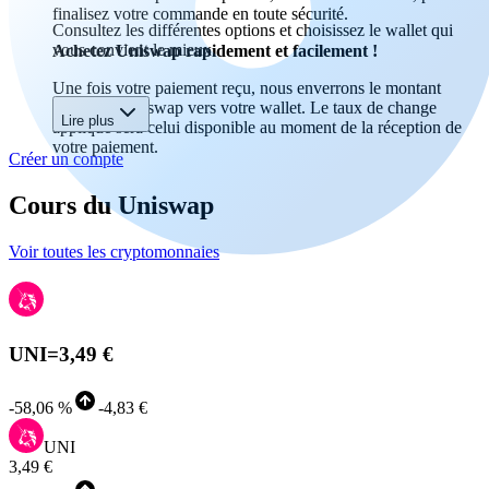
finalisez votre commande en toute sécurité.
Consultez les différentes options et choisissez le wallet qui
vous convient le mieux.
Achetez Uniswap rapidement et facilement !
Une fois votre paiement reçu, nous enverrons le montant
acheté en Uniswap vers votre wallet. Le taux de change
Lire plus
appliqué sera celui disponible au moment de la réception de
votre paiement.
Créer un compte
Cours du Uniswap
Voir toutes les cryptomonnaies
UNI
=
3,49 €
-
58,06 %
-
4,83 €
UNI
3,49 €