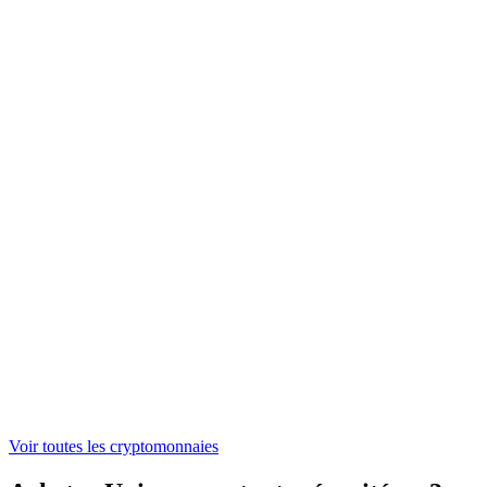
NEAR
1,43 €
ONDO
0,304091 €
WLFI
0,04524203 €
ASTER
0,521442 €
Voir toutes les cryptomonnaies