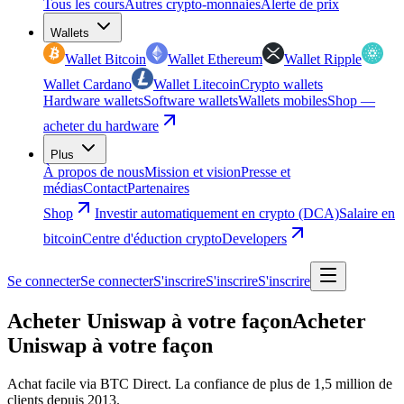
Tous les cours
Autres crypto-monnaies
Alerte de prix
Wallets
Wallet Bitcoin
Wallet Ethereum
Wallet Ripple
Wallet Cardano
Wallet Litecoin
Crypto wallets
Hardware wallets
Software wallets
Wallets mobiles
Shop —
acheter du hardware
Plus
À propos de nous
Mission et vision
Presse et
médias
Contact
Partenaires
Shop
Investir automatiquement en crypto (DCA)
Salaire en
bitcoin
Centre d'éduction crypto
Developers
Se connecter
Se connecter
S'inscrire
S'inscrire
S'inscrire
Acheter Uniswap à votre façon
Acheter
Uniswap à votre façon
Achat facile via BTC Direct. La confiance de plus de 1,5 million de
clients depuis 2013.