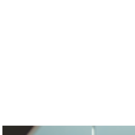
agent pire
Utilise rarement la crypto, mais sait où aller
Pas de wallet, pas d'expérience crypto.
Compte créé, un expert en chat m'a aidé en
une minute.
Anonyme
A posé une question délicate. Bien géré.
Ouverture et transparence très agréables. Ma
question traitée avec soin, mais pas rendue
impossible.
Benjamin
A acheté de la crypto pour la première fois
Acheter de la crypto était très simple. Je n'ai
jamais vécu un processus aussi facile.