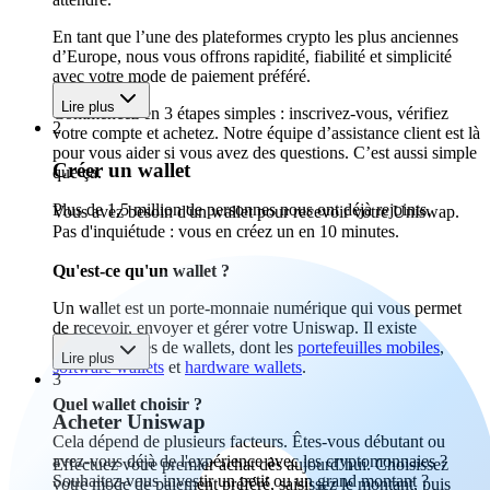
En tant que l’une des plateformes crypto les plus anciennes
d’Europe, nous vous offrons rapidité, fiabilité et simplicité
avec votre mode de paiement préféré.
Lire plus
Commencez en 3 étapes simples : inscrivez-vous, vérifiez
2
votre compte et achetez. Notre équipe d’assistance client est là
pour vous aider si vous avez des questions. C’est aussi simple
Créer un wallet
que ça.
Plus de 1,5 million de personnes nous ont déjà rejoints.
Vous avez besoin d'un wallet pour recevoir votre Uniswap.
Pas d'inquiétude : vous en créez un en 10 minutes.
Qu'est-ce qu'un wallet ?
Un wallet est un porte-monnaie numérique qui vous permet
de recevoir, envoyer et gérer votre Uniswap. Il existe
différents types de wallets, dont les
portefeuilles mobiles
,
Lire plus
software wallets
et
hardware wallets
.
3
Quel wallet choisir ?
Acheter Uniswap
Cela dépend de plusieurs facteurs. Êtes-vous débutant ou
avez-vous déjà de l'expérience avec les cryptomonnaies ?
Effectuez votre premier achat dès aujourd’hui. Choisissez
Souhaitez-vous investir un petit ou un grand montant ?
votre mode de paiement préféré, saisissez le montant, puis