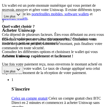
Un wallet est un porte-monnaie numérique qui vous permet de
recevoir, envoyer et gérer votre Uniswap. Il existe différents types
de wallets, dont les
portefeuilles mobiles
,
software wallets
et
Lire plus
hardware wallets
.
3
Quel wallet choisir ?
Acheter Uniswap
Cela dépend de plusieurs facteurs. Êtes-vous débutant ou avez-vous
déjà de l'expérience avec les cryptomonnaies ? Souhaitez-vous
Effectuez votre premier achat dès aujourd’hui. Choisissez votre
investir un petit ou un grand montant ?
mode de paiement préféré, saisissez le montant, puis finalisez votre
commande en toute sécurité.
Consultez les différentes options et choisissez le wallet qui vous
convient le mieux.
Achetez Uniswap rapidement et facilement !
Une fois votre paiement reçu, nous enverrons le montant acheté en
Uniswap vers votre wallet. Le taux de change appliqué sera celui
Lire plus
disponible au moment de la réception de votre paiement.
1
S'inscrire
Créez un compte gratuit
Créez un compte gratuit chez BTC
Direct en 2 minutes et commencez à acheter Uniswap sans
attendre.