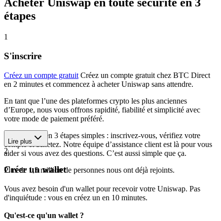
Acheter Uniswap en toute sécurité en 3
étapes
1
S'inscrire
Créez un compte gratuit
Créez un compte gratuit chez BTC Direct
en 2 minutes et commencez à acheter Uniswap sans attendre.
En tant que l’une des plateformes crypto les plus anciennes
d’Europe, nous vous offrons rapidité, fiabilité et simplicité avec
votre mode de paiement préféré.
Commencez en 3 étapes simples : inscrivez-vous, vérifiez votre
Lire plus
compte et achetez. Notre équipe d’assistance client est là pour vous
2
aider si vous avez des questions. C’est aussi simple que ça.
Créer un wallet
Plus de 1,5 million de personnes nous ont déjà rejoints.
Vous avez besoin d'un wallet pour recevoir votre Uniswap. Pas
d'inquiétude : vous en créez un en 10 minutes.
Qu'est-ce qu'un wallet ?