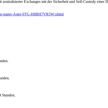
tät zentralisierter Exchanges mit der Sicherheit und Self-Custody eine
White-paper-Aster-FFG-H8BH7VR5W.xhtml
unden.
tunden.
4 Stunden.