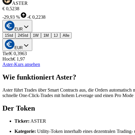
ASTER
€ 0,5238
-
29,93 %
-
€ 0,2238
EUR
1Std
24Std
1W
1M
1J
Alle
EUR
Tief
€ 0,3963
Hoch
€ 1,97
Aster-Kurs ansehen
Wie funktioniert Aster?
Aster führt Trades über Smart Contracts aus, die Orders automatisch m
schnelle One-Click-Trades mit hohem Leverage und einen Pro Mode mi
Der Token
Ticker:
ASTER
Kategorie:
Utility-Token innerhalb eines dezentralen Trading