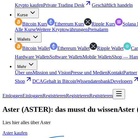
Krypto kaufen
Private Trading Desk
Geschäftlich handeln
Kurse
Bitcoin Kurs
Ethereum Kurs
Ripple Kurs
Solana 
Alle Kurse
Weitere Kryptowährungen
Preisalarm
Wallets
Bitcoin Wallet
Ethereum Wallet
Ripple Wallet
Car
Hardware Wallets
Software Wallets
Mobile Wallets
Shop — Hard
Mehr
Über uns
Mission und Vision
Presse und Medien
Kontakt
Partner
Shop
DCA
Gehalt in Bitcoin
Wissendatenbank
Developers
Einloggen
Einloggen
Registrieren
Registrieren
Registrieren
Aster (ASTER): das musst du wissen
Aster 
Lies hier alles über Aster
Aster kaufen