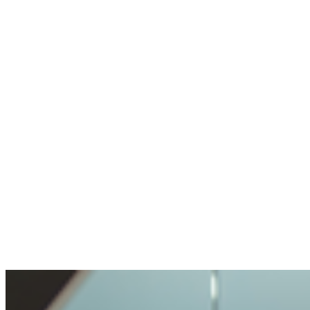
Nutzt selten Crypto, weiß aber wohin
Keine Wallet, keine Erfahrung. Konto erstellt
und per Chat in einer Minute geholfen.
Anonym
Stellte eine heikle Frage. Wurde fair
behandelt.
Offenheit und Transparenz waren angenehm.
Meine Anfrage sorgfältig, aber nicht
unmöglich behandelt.
Benjamin
Kaufte zum ersten Mal Crypto
Crypto kaufen war sehr einfach und
problemlos. So unkompliziert habe ich das
noch nie erlebt.