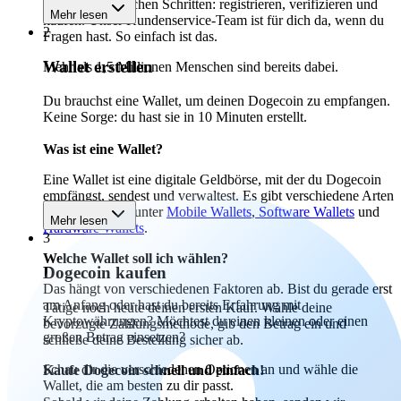
Starte in 3 einfachen Schritten: registrieren, verifizieren und
Mehr lesen
kaufen. Unser Kundenservice-Team ist für dich da, wenn du
2
Fragen hast. So einfach ist das.
Wallet erstellen
Mehr als 1,5 Millionen Menschen sind bereits dabei.
Du brauchst eine Wallet, um deinen Dogecoin zu empfangen.
Keine Sorge: du hast sie in 10 Minuten erstellt.
Was ist eine Wallet?
Eine Wallet ist eine digitale Geldbörse, mit der du Dogecoin
empfängst, sendest und verwaltest. Es gibt verschiedene Arten
von Wallets, darunter
Mobile Wallets
,
Software Wallets
und
Mehr lesen
Hardware Wallets
.
3
Welche Wallet soll ich wählen?
Dogecoin kaufen
Das hängt von verschiedenen Faktoren ab. Bist du gerade erst
am Anfang oder hast du bereits Erfahrung mit
Tätige noch heute deinen ersten Kauf. Wähle deine
Kryptowährungen? Möchtest du einen kleinen oder einen
bevorzugte Zahlungsmethode, gib den Betrag ein und
großen Betrag einsetzen?
schließe deine Bestellung sicher ab.
Schau dir die verschiedenen Optionen an und wähle die
Kaufe Dogecoin schnell und einfach!
Wallet, die am besten zu dir passt.