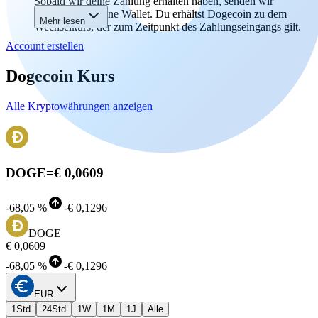
Sobald wir deine Zahlung erhalten haben, senden wir
Dogecoin an deine Wallet. Du erhältst Dogecoin zu dem
Mehr lesen
Wechselkurs, der zum Zeitpunkt des Zahlungseingangs gilt.
Account erstellen
Dogecoin Kurs
Alle Kryptowährungen anzeigen
DOGE
=
€ 0,0609
-
68,05 %
-
€ 0,1296
DOGE
€ 0,0609
-
68,05 %
-
€ 0,1296
EUR
1Std
24Std
1W
1M
1J
Alle