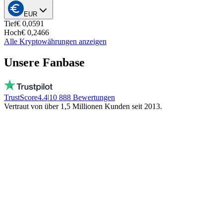
EUR
Tief
€ 0,0591
Hoch
€ 0,2466
Alle Kryptowährungen anzeigen
Unsere Fanbase
TrustScore
4.4
|
10 888
Bewertungen
Vertraut von über 1,5 Millionen Kunden seit 2013.
Vito
Kauft bewusst lokal
Echte Menschen, täglich erreichbar, kein Bot!
Kein eingefrorenes Geld. Bleibt lokal!
Trinity NFT
Machte einen Fehler. Wurde perfekt
geholfen.