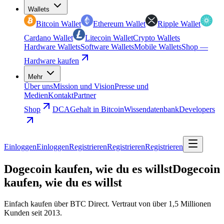
Wallets
Bitcoin Wallet
Ethereum Wallet
Ripple Wallet
Cardano Wallet
Litecoin Wallet
Crypto Wallets
Hardware Wallets
Software Wallets
Mobile Wallets
Shop —
Hardware kaufen
Mehr
Über uns
Mission und Vision
Presse und
Medien
Kontakt
Partner
Shop
DCA
Gehalt in Bitcoin
Wissendatenbank
Developers
Einloggen
Einloggen
Registrieren
Registrieren
Registrieren
Dogecoin kaufen, wie du es willst
Dogecoin
kaufen, wie du es willst
Einfach kaufen über BTC Direct. Vertraut von über 1,5 Millionen
Kunden seit 2013.