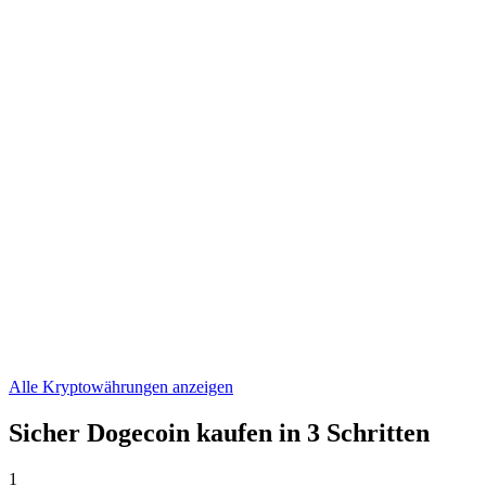
ONDO
€ 0,305678
WLFI
€ 0,04428179
ASTER
€ 0,519195
Alle Kryptowährungen anzeigen
Sicher Dogecoin kaufen in 3 Schritten
1