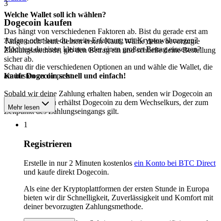
3
Welche Wallet soll ich wählen?
Dogecoin kaufen
Das hängt von verschiedenen Faktoren ab. Bist du gerade erst am
Anfang oder hast du bereits Erfahrung mit Kryptowährungen?
Tätige noch heute deinen ersten Kauf. Wähle deine bevorzugte
Möchtest du einen kleinen oder einen großen Betrag einsetzen?
Zahlungsmethode, gib den Betrag ein und schließe deine Bestellung
sicher ab.
Schau dir die verschiedenen Optionen an und wähle die Wallet, die
am besten zu dir passt.
Kaufe Dogecoin schnell und einfach!
Sobald wir deine Zahlung erhalten haben, senden wir Dogecoin an
deine Wallet. Du erhältst Dogecoin zu dem Wechselkurs, der zum
Mehr lesen
Zeitpunkt des Zahlungseingangs gilt.
1
Registrieren
Erstelle in nur 2 Minuten kostenlos
ein Konto bei BTC Direct
und kaufe direkt Dogecoin.
Als eine der Kryptoplattformen der ersten Stunde in Europa
bieten wir dir Schnelligkeit, Zuverlässigkeit und Komfort mit
deiner bevorzugten Zahlungsmethode.