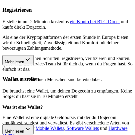
Registrieren
Erstelle in nur 2 Minuten kostenlos
ein Konto bei BTC Direct
und
kaufe direkt Dogecoin.
Als eine der Kryptoplattformen der ersten Stunde in Europa bieten
wir dir Schnelligkeit, Zuverlässigkeit und Komfort mit deiner
bevorzugten Zahlungsmethode.
Starte in 3 einfachen Schritten: registrieren, verifizieren und kaufen.
Mehr lesen
Unser Kundenservice-Team ist für dich da, wenn du Fragen hast. So
2
einfach ist das.
Wallet erstellen
Mehr als 1,5 Millionen Menschen sind bereits dabei.
Du brauchst eine Wallet, um deinen Dogecoin zu empfangen. Keine
Sorge: du hast sie in 10 Minuten erstellt.
Was ist eine Wallet?
Eine Wallet ist eine digitale Geldbörse, mit der du Dogecoin
empfängst, sendest und verwaltest. Es gibt verschiedene Arten von
Wallets, darunter
Mobile Wallets
,
Software Wallets
und
Hardware
Mehr lesen
Wallets
.