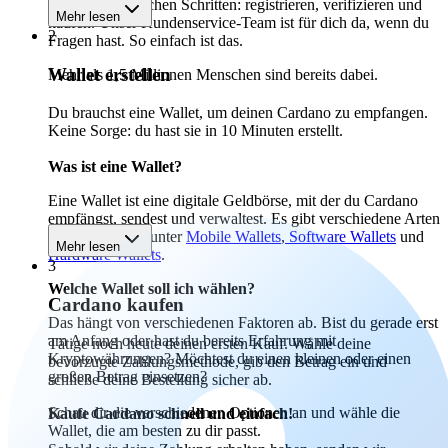
Starte in 3 einfachen Schritten: registrieren, verifizieren und
Mehr lesen
kaufen. Unser Kundenservice-Team ist für dich da, wenn du
2
Fragen hast. So einfach ist das.
Wallet erstellen
Mehr als 1,5 Millionen Menschen sind bereits dabei.
Du brauchst eine Wallet, um deinen Cardano zu empfangen.
Keine Sorge: du hast sie in 10 Minuten erstellt.
Was ist eine Wallet?
Eine Wallet ist eine digitale Geldbörse, mit der du Cardano
empfängst, sendest und verwaltest. Es gibt verschiedene Arten
von Wallets, darunter
Mobile Wallets
,
Software Wallets
und
Mehr lesen
Hardware Wallets
.
3
Welche Wallet soll ich wählen?
Cardano kaufen
Das hängt von verschiedenen Faktoren ab. Bist du gerade erst
am Anfang oder hast du bereits Erfahrung mit
Tätige noch heute deinen ersten Kauf. Wähle deine
Kryptowährungen? Möchtest du einen kleinen oder einen
bevorzugte Zahlungsmethode, gib den Betrag ein und
großen Betrag einsetzen?
schließe deine Bestellung sicher ab.
Schau dir die verschiedenen Optionen an und wähle die
Kaufe Cardano schnell und einfach!
Wallet, die am besten zu dir passt.