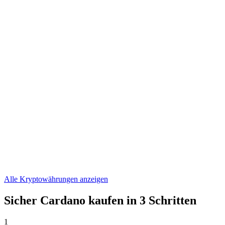
ONDO
€ 0,324154
WLFI
€ 0,04609868
ASTER
€ 0,524985
Alle Kryptowährungen anzeigen
Sicher Cardano kaufen in 3 Schritten
1