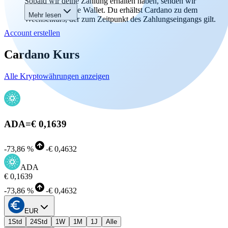
Sobald wir deine Zahlung erhalten haben, senden wir
Cardano an deine Wallet. Du erhältst Cardano zu dem
Mehr lesen
Wechselkurs, der zum Zeitpunkt des Zahlungseingangs gilt.
Account erstellen
Cardano Kurs
Alle Kryptowährungen anzeigen
ADA
=
€ 0,1639
-
73,86 %
-
€ 0,4632
ADA
€ 0,1639
-
73,86 %
-
€ 0,4632
EUR
1Std
24Std
1W
1M
1J
Alle