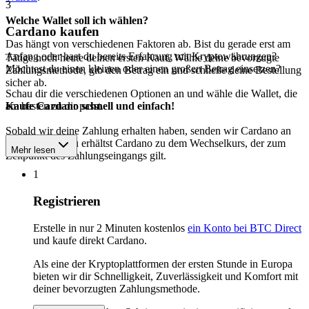
3
Welche Wallet soll ich wählen?
Cardano kaufen
Das hängt von verschiedenen Faktoren ab. Bist du gerade erst am
Anfang oder hast du bereits Erfahrung mit Kryptowährungen?
Tätige noch heute deinen ersten Kauf. Wähle deine bevorzugte
Möchtest du einen kleinen oder einen großen Betrag einsetzen?
Zahlungsmethode, gib den Betrag ein und schließe deine Bestellung
sicher ab.
Schau dir die verschiedenen Optionen an und wähle die Wallet, die
am besten zu dir passt.
Kaufe Cardano schnell und einfach!
Sobald wir deine Zahlung erhalten haben, senden wir Cardano an
deine Wallet. Du erhältst Cardano zu dem Wechselkurs, der zum
Mehr lesen
Zeitpunkt des Zahlungseingangs gilt.
1
Registrieren
Erstelle in nur 2 Minuten kostenlos
ein Konto bei BTC Direct
und kaufe direkt Cardano.
Als eine der Kryptoplattformen der ersten Stunde in Europa
bieten wir dir Schnelligkeit, Zuverlässigkeit und Komfort mit
deiner bevorzugten Zahlungsmethode.