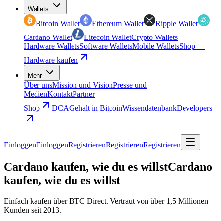
Wallets
Bitcoin Wallet
Ethereum Wallet
Ripple Wallet
Cardano Wallet
Litecoin Wallet
Crypto Wallets
Hardware Wallets
Software Wallets
Mobile Wallets
Shop —
Hardware kaufen
Mehr
Über uns
Mission und Vision
Presse und
Medien
Kontakt
Partner
Shop
DCA
Gehalt in Bitcoin
Wissendatenbank
Developers
Einloggen
Einloggen
Registrieren
Registrieren
Registrieren
Cardano kaufen, wie du es willst
Cardano
kaufen, wie du es willst
Einfach kaufen über BTC Direct. Vertraut von über 1,5 Millionen
Kunden seit 2013.