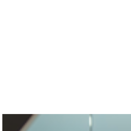
Nutzt selten Crypto, weiß aber wohin
Keine Wallet, keine Erfahrung. Konto erstellt
und per Chat in einer Minute geholfen.
Anonym
Stellte eine heikle Frage. Wurde fair
behandelt.
Offenheit und Transparenz waren angenehm.
Meine Anfrage sorgfältig, aber nicht
unmöglich behandelt.
Benjamin
Kaufte zum ersten Mal Crypto
Crypto kaufen war sehr einfach und
problemlos. So unkompliziert habe ich das
noch nie erlebt.