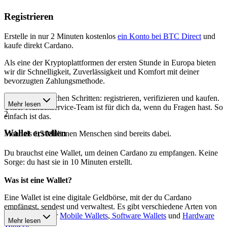
Registrieren
Erstelle in nur 2 Minuten kostenlos
ein Konto bei BTC Direct
und
kaufe direkt Cardano.
Als eine der Kryptoplattformen der ersten Stunde in Europa bieten
wir dir Schnelligkeit, Zuverlässigkeit und Komfort mit deiner
bevorzugten Zahlungsmethode.
Starte in 3 einfachen Schritten: registrieren, verifizieren und kaufen.
Mehr lesen
Unser Kundenservice-Team ist für dich da, wenn du Fragen hast. So
2
einfach ist das.
Wallet erstellen
Mehr als 1,5 Millionen Menschen sind bereits dabei.
Du brauchst eine Wallet, um deinen Cardano zu empfangen. Keine
Sorge: du hast sie in 10 Minuten erstellt.
Was ist eine Wallet?
Eine Wallet ist eine digitale Geldbörse, mit der du Cardano
empfängst, sendest und verwaltest. Es gibt verschiedene Arten von
Wallets, darunter
Mobile Wallets
,
Software Wallets
und
Hardware
Mehr lesen
Wallets
.