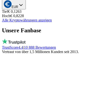
EUR
Tief
€ 0,1263
Hoch
€ 0,8228
Alle Kryptowährungen anzeigen
Unsere Fanbase
TrustScore
4.4
|
10 888
Bewertungen
Vertraut von über 1,5 Millionen Kunden seit 2013.
Vito
Kauft bewusst lokal
Echte Menschen, täglich erreichbar, kein Bot!
Kein eingefrorenes Geld. Bleibt lokal!
Trinity NFT
Machte einen Fehler. Wurde perfekt
geholfen.