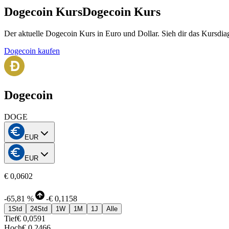
Dogecoin Kurs
Dogecoin Kurs
Der aktuelle Dogecoin Kurs in Euro und Dollar. Sieh dir das Kursdia
Dogecoin kaufen
Dogecoin
DOGE
EUR
EUR
€ 0,0602
-
65,81 %
-
€ 0,1158
1Std
24Std
1W
1M
1J
Alle
Tief
€ 0,0591
Hoch
€ 0,2466