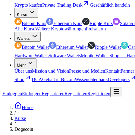
Krypto kaufen
Private Trading Desk
Geschäftlich handeln
Kurse
Bitcoin Kurs
Ethereum Kurs
Ripple Kurs
Solana 
Alle Kurse
Weitere Kryptowährungen
Preisalarm
Wallets
Bitcoin Wallet
Ethereum Wallet
Ripple Wallet
Car
Hardware Wallets
Software Wallets
Mobile Wallets
Shop — Hard
Mehr
Über uns
Mission und Vision
Presse und Medien
Kontakt
Partner
Shop
DCA
Gehalt in Bitcoin
Wissendatenbank
Developers
Einloggen
Einloggen
Registrieren
Registrieren
Registrieren
Home
/
Kurse
/
Dogecoin