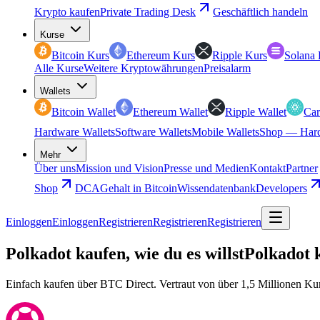
Krypto kaufen
Private Trading Desk
Geschäftlich handeln
Kurse
Bitcoin Kurs
Ethereum Kurs
Ripple Kurs
Solana 
Alle Kurse
Weitere Kryptowährungen
Preisalarm
Wallets
Bitcoin Wallet
Ethereum Wallet
Ripple Wallet
Car
Hardware Wallets
Software Wallets
Mobile Wallets
Shop — Hard
Mehr
Über uns
Mission und Vision
Presse und Medien
Kontakt
Partner
Shop
DCA
Gehalt in Bitcoin
Wissendatenbank
Developers
Einloggen
Einloggen
Registrieren
Registrieren
Registrieren
Polkadot kaufen, wie du es willst
Polkadot k
Einfach kaufen über BTC Direct. Vertraut von über 1,5 Millionen Ku