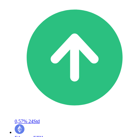
0,57%
24Std