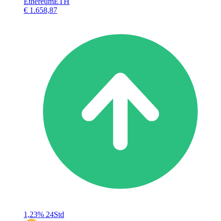
Ethereum
ETH
€ 1.658,87
1,23%
24Std