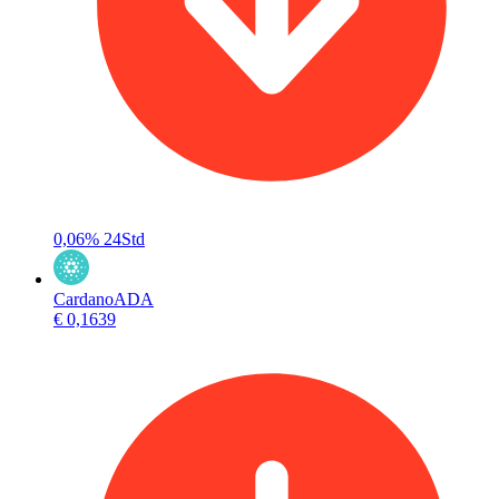
0,06%
24Std
Cardano
ADA
€ 0,1639