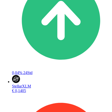
0,04%
24Std
Stellar
XLM
€ 0,1405