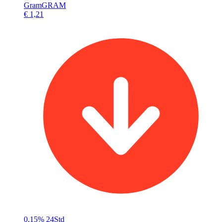
Gram
GRAM
€ 1,21
0,15%
24Std