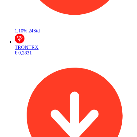
1,10%
24Std
TRON
TRX
€ 0,2831