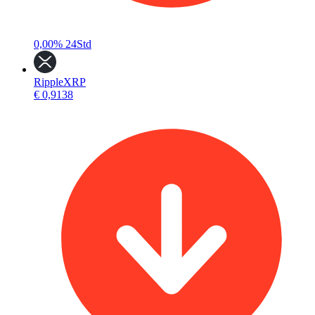
0,00%
24Std
Ripple
XRP
€ 0,9138