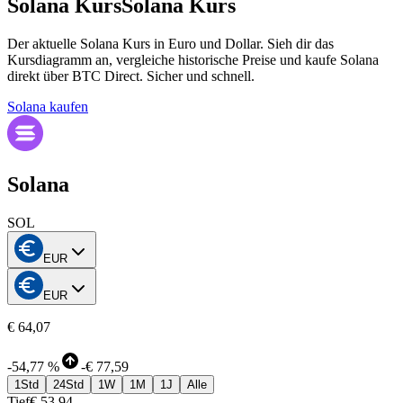
Solana Kurs
Solana Kurs
Der aktuelle Solana Kurs in Euro und Dollar. Sieh dir das
Kursdiagramm an, vergleiche historische Preise und kaufe Solana
direkt über BTC Direct. Sicher und schnell.
Solana kaufen
Solana
SOL
EUR
EUR
€ 64,07
-
54,77 %
-
€ 77,59
1Std
24Std
1W
1M
1J
Alle
Tief
€ 53,94