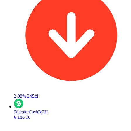
2,98%
24Std
Bitcoin Cash
BCH
€ 186,18