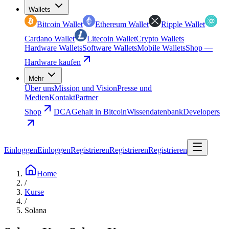
Wallets
Bitcoin Wallet
Ethereum Wallet
Ripple Wallet
Cardano Wallet
Litecoin Wallet
Crypto Wallets
Hardware Wallets
Software Wallets
Mobile Wallets
Shop —
Hardware kaufen
Mehr
Über uns
Mission und Vision
Presse und
Medien
Kontakt
Partner
Shop
DCA
Gehalt in Bitcoin
Wissendatenbank
Developers
Einloggen
Einloggen
Registrieren
Registrieren
Registrieren
Home
/
Kurse
/
Solana