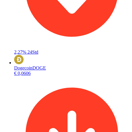
2,27%
24Std
Dogecoin
DOGE
€ 0,0606