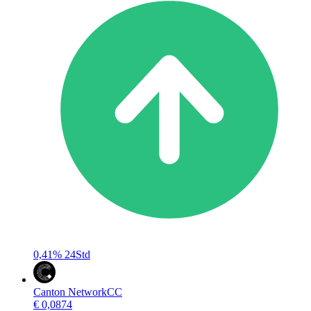
0,41%
24Std
Canton Network
CC
€ 0,0874