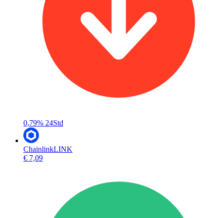
0,79%
24Std
Chainlink
LINK
€ 7,09