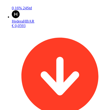
0,16%
24Std
Hedera
HBAR
€ 0,0593